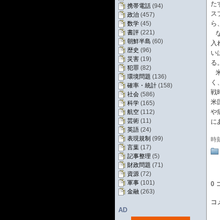
た
携帯電話
(94)
ス
政治
(457)
ら
数学
(45)
書評
(221)
朝鮮半島
(60)
入
歴史
(96)
い
災害
(19)
る
犯罪
(82)
環境問題
(136)
く
確率・統計
(158)
戦
社会
(586)
米
科学
(165)
や
航空
(112)
芸術
(11)
に
英語
(24)
表現規制
(99)
時
言葉
(17)
記事整理
(5)
財政問題
(71)
資源
(72)
軍事
(101)
0
金融
(263)
コ
AD