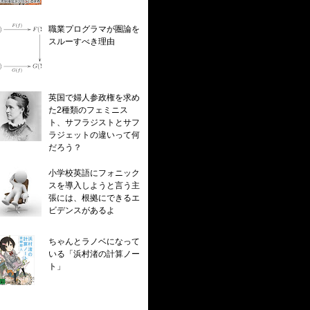
職業プログラマが圏論を
スルーすべき理由
英国で婦人参政権を求め
た2種類のフェミニス
ト、サフラジストとサフ
ラジェットの違いって何
だろう？
小学校英語にフォニック
スを導入しようと言う主
張には、根拠にできるエ
ビデンスがあるよ
ちゃんとラノベになって
いる「浜村渚の計算ノー
ト」