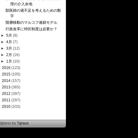
理の介入余地
獣医師の過不足を考えるための数
字
階層移動のマルコフ連鎖モデル
行政改革に特区制度は必要か？
►
5月
(9)
►
4月
(7)
►
3月
(12)
►
2月
(16)
►
1月
(10)
►
2016
(123)
►
2015
(105)
►
2014
(157)
►
2013
(365)
►
2012
(397)
►
2011
(297)
►
2010
(333)
rdpress by
7graus