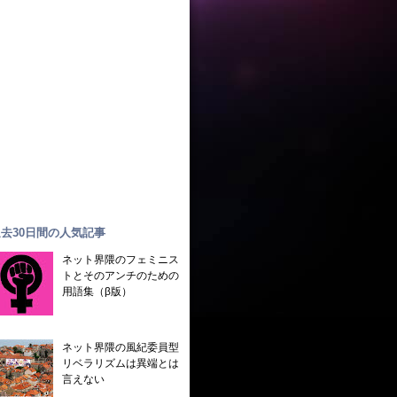
去30日間の人気記事
ネット界隈のフェミニス
トとそのアンチのための
用語集（β版）
ネット界隈の風紀委員型
リベラリズムは異端とは
言えない