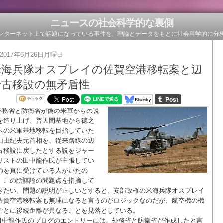
ニュースの社会科学的な裏側
ンターネット上で話題になっている事件を、理論とデータをもとに社会科学的に分
2017年6月26日月曜日
米海兵隊オスプレイの佐賀空港移転案と辺
野古移設の無矛盾性
外務省と防衛省が偽の米軍からの説
を造り上げ、普天間基地から徳之
への米軍基地移転を目指していた
山由紀夫元首相を、従来路線の辺
古移設に戻したとする説をジャー
リストの田中龍作氏が主張してい
のを真に受けている人がいたの
、この陰謀論の問題点を指摘して
きたい。問題の説明が正しいとすると、安部政権の米海兵隊オスプレイ
佐賀空港移転案も無理になると言うのがロジックなのだが、航空機の機
ごとに後続距離が異なることを見落としている。
田中龍作氏のブログのエントリーには、外務省と防衛省が作成したと言