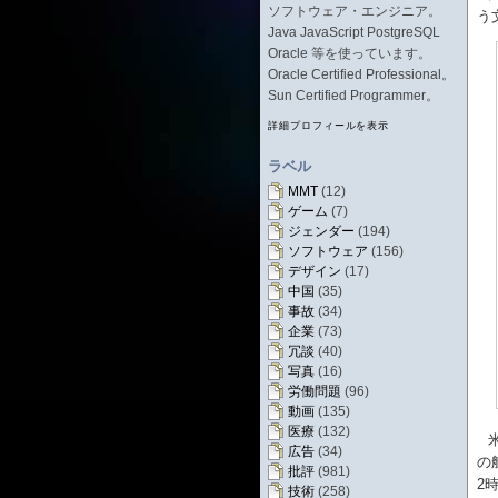
ソフトウェア・エンジニア。
う
Java JavaScript PostgreSQL
Oracle 等を使っています。
Oracle Certified Professional。
Sun Certified Programmer。
詳細プロフィールを表示
ラベル
MMT
(12)
ゲーム
(7)
ジェンダー
(194)
ソフトウェア
(156)
デザイン
(17)
中国
(35)
事故
(34)
企業
(73)
冗談
(40)
写真
(16)
労働問題
(96)
動画
(135)
医療
(132)
広告
(34)
の
批評
(981)
2
技術
(258)