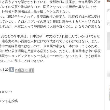
すと言うような話がかかれている。安部政権の提案は、米海兵隊V-22オ
プレイの佐賀空港移転なので、問題となっている機種が異なる。だか
、外務省と防衛省は鳩山氏を騙したとは言えない。
なお、2014年からされている安部政権の提案も、現時点では米軍は受け
れていない。V-22オスプレイの速度と後続距離からすると不可能ではな
はずだが、米軍にとって沖縄以外に人員を置くのは、かなりの作業とな
。
米兵などの米軍属は、日本語や日本文化に慣れ親しんでいるわけでもな
、適応力の高い器用な人材だけで構成されているわけではない。また、
時中の前線基地ではないので、米軍属の家族も日本にやってくるため、
国に近い居住環境を用意する必要がある。だから、米軍基地は中に学校
病院やショッピングセンターもある一つの街になっており、そうは簡単
あちこちに作ることはできない。
刻:
8:20
 コメント:
メントを投稿