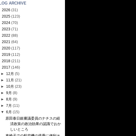
LOG ARCHIVE
►
2026
(31)
►
2025
(123)
►
2024
(70)
►
2023
(71)
►
2022
(88)
►
2021
(64)
►
2020
(117)
►
2019
(112)
►
2018
(211)
▼
2017
(146)
►
12月
(5)
►
11月
(21)
►
10月
(23)
►
9月
(8)
►
8月
(9)
►
7月
(11)
▼
6月
(15)
原田泰日銀審議委員のナチスの経
済政策の政治効果の認識でおか
しいところ
車椅子での航空機の搭乗に便利そ