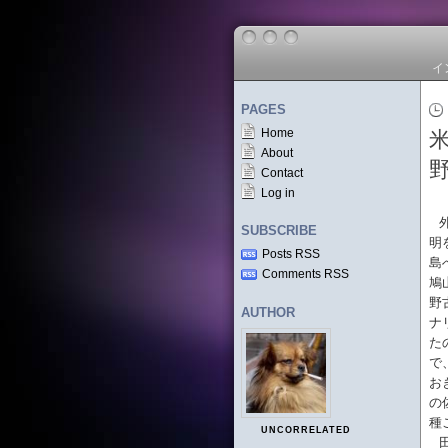
イ
PAGES
Home
About
Contact
Log in
SUBSCRIBE
明
Posts RSS
島
Comments RSS
鳩
野
AUTHOR
ナ
た
で
お
の
種
UNCORRELATED