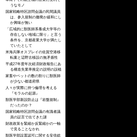
うなモノ
国家戦略特区諮問会議の民間議員
は、参入規制の撤廃か緩和にし
か興味が無い
「広域的に獣医師系養成大学等の
存在しない地域に限り」と言う
条件を、京都産業大学が満たし
ていたとして
米海兵隊オスプレイの佐賀空港移
転案と辺野古移設の無矛盾性
平成27年度年次経済財政報告にあ
る構造失業率推定の説明の誤植
家畜やペットの数の割りに獣医師
が少ない都道府県
人々が実際に持つ倫理を考える
『モラルの起源』
獣医学部新設防止は『岩盤規制』
だったのか？
国家戦略特区諮問会議の有識者議
員の証言で出てきた謎
財政政策を緊縮か反緊縮かの一軸
で見ることなかれ
獣医学部設置認可に関する安倍総