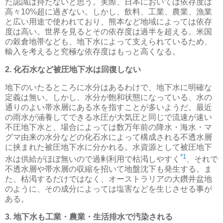
た認識は持たないと思う。実際、日本においては依存度は
高々10%超に過ぎない。しかし、飲料、工業、農業、漁業
と広い用途で使われており、熊本など地域によっては依存
度は高い。世界を見るとその依存度は過半を超える。米国
の穀倉地帯なども、地下水によって支えられているため、
輸入を考えると究極な依存度はもっと高くなる。
2. 化石水など被圧地下水は回復しない
地下のいたるところに水分はあるわけで、地下水に明確な
定義は無い。しかし、水分が飽和状態になっている、水の
通りのよい帯水層にある水を指すことが多いようだ。最近
の雨水が涵養してできる水圧が大気圧と同じで流速が速い
不圧地下水と、場合によっては数万年前の降水・海水・マ
グマ由来の水分などの化石水によって構成される不透水層
に挟まれた被圧地下水に分かれる。水資源として被圧地下
*1
水は供給がほぼ無いので過剰利用で枯渇しやすく
、それで
不透水層や帯水層の収縮を招いて地盤沈下も発生する。ま
た、枯渇するだけではなく、オーストラリアの大鑽井盆地
のように、その成分によっては塩害などを生じさせる事が
ある。
3. 地下水も工業・農業・生活排水で汚染される