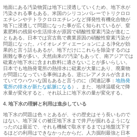
地面にある汚染物質は地下に浸透していくため、地下水が
汚染される事もある。米国のシリコンバレーでトリクロロ
エチレンやテトラクロロエチレンなど揮発性有機化合物が
地下に浸透して問題になった事が広く知られているが、窒
素肥料の残留や生活排水が原因で硝酸性窒素汚染が進むこ
ともある。日本では宮古島で農業原因の硝酸性窒素汚染が
問題になった。バイオレメディエーションによる浄化が効
果的と言う話もあるが、地下だけにこれらを除染するのは
困難な事が多い。天然由来の“汚染”もあって、南アジアでは
砒素が地下水に含まれ飲料に適さないことが多いらしい。
日本でも地熱発電所の熱排水に砒素が大量にあり、廃棄物
が問題になっている事例はある。逆にレアメタルが含まれ
ていてウハウハな国もあると言うのに（関連記事：
地熱発
電所の排水が新たな鉱脈になる
）。また、地球温暖化で降
水量が変化すると、それ以上に地下水の量が変化する。
4. 地下水の理解と利用は進歩している
地下水の問題は色々とあるが、その歴史はそう長いもので
はない。地下深くの被圧地下水まで井戸が掘れるようにな
ったのは最近で、それも機械で取水するまでは地盤沈下す
るほどの利用はできなかったからだ。人力掘削最強と日本