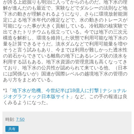
が誇る上総掘りも明治に入ってからのものだ。地下水の理
解が進んだのも最近で、実験などでダルシーの法則など地
下水の動きが理解されるようになり、さらに環境放射能測
定による地下水年代の推定などで、水の動きのトレースが
可能になった事が大きく貢献している。冷戦期の核実験で
出てきたトリチウムも役立っている。今では地下の三次元
構造を解析し、環境を維持した状態で利用可能な地下水の
量を計算できるそうだ。淡水ダムなどで利用可能量を増や
そうと言う試みもあり、今までは利用が難しかった透水性
の岩石からできている離島の地下にあるレンズ状の淡水を
利用する話もある。地下水資源の管理意識も高くなってき
ており、地下水の公共性が認められて来ている他、（日本
には関係ないが）国連が国際レベルの越境地下水の管理の
あり方をまとめている。
*1
「
地下水が危機、今世紀半ば18億人に打撃 | ナショナル
ジオグラフィック日本版サイト
」など、この手の報道は良
くみるようになった。
時刻:
7:50
共有