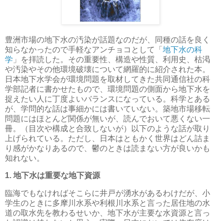
豊洲市場の地下水の汚染が話題なのだが、同種の話を良く
知らなかったので手軽なアンチョコとして「
地下水の科
学
」を拝読した。その重要性、構造や性質、利用史、枯渇
や汚染やその他環境破壊について網羅的に紹介された本。
日本地下水学会が環境問題を取材してきた共同通信社の科
学部記者に書かせたもので、環境問題の側面から地下水を
捉えたい人に丁度よいバランスになっている。科学とある
が、学問的な話は事細かには書いていない。築地市場移転
問題にはほとんど関係が無いが、読んでおいて悪くない一
冊。（目次や構成と合致しないが）以下のような話が取り
上げられている。ただし、日本はともかく世界はどん詰ま
り感がかなりあるので、鬱のときは読まない方が良いかも
知れない。
1. 地下水は重要な地下資源
臨海でもなければそこらに井戸が湧水があるわけだが、小
学生のときに多摩川水系や利根川水系と言った居住地の水
道の取水先を教わるせいか、地下水が主要な水資源と言っ