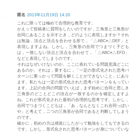
匿名
2013年11月19日 14:20
これに限っては極めて合理的な教育です。
かえって投稿者に質問をしたいのですが，三角形と三角形が
合同にあることを示すとき，どのように表現しますか？それ
は無論，頂点と頂点を合わせる形で，「△ABC≡△DEF」と
表現しますよね。しかし，三角形の合同でつまづく子ども
は，一致しない頂点と頂点を合わせて，「△ABC≡△EFD」
などと表現してしまうのです。
それはなぜいけないのか。ここに表れている問題意識どこに
あるのか。それは，要するに，「一定の形式化された思考パ
ターンに乗っかって問題を解くことができないこと」にあり
ます。私たちは一定の形式化された思考パターンをもってい
ます。上記の合同の問題でいえば，まず始めに合同と思しき
三角形のどことどこの頂点が一致するのかを確定しますよ
ね。これが形式化された最初の合理的な思考です。しかし，
合同でつまづくこどもは，「あ，なんとなくこれ合同っぽい
や」と考えて，二つの三角形が合同であると判断してしまう
のです。
確かに，初めの方は感覚にしたがって勉強をしてもできるの
です。しかし，形式化された思考パターンが身についていな