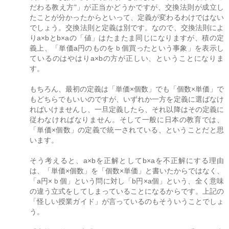
だわる教え方"」が正当かどうかですが、交換法則が成立し
たことが分かったからといって、定義が変わるわけではない
でしょう。交換法則と定義は別です。なので、交換法則によ
りa×bとb×aの「値」はたまたま同じになりますが、積の定
義上、「単価a円のものをｂ個買ったという事象」を表示し
ているのはやはりa×bの方が正しい、ということになりま
す。
もちろん、最初の定義は「単価×個数」でも「個数×単価」で
もどちらでもいいのですが、いずれか一方を定義に選ばなけ
ればいけませんし、一旦定義したら、それ以降はその定義に
従わなければなりません。そして一般に日本の教育では、
「単価×個数」の定義で統一されている、ということだと思
います。
そう考えると、a×bを正解としてb×aを不正解にする理由
は、「単価×個数」を「個数×単価」と書いたからではなく、
「a円×ｂ個」という問に対し「b円×a個」という、全く意味
の違う立式をしてしまっていることになるからです。上記の
「怪しい授業ガイド」が言っているのもそういうことでしょ
う。