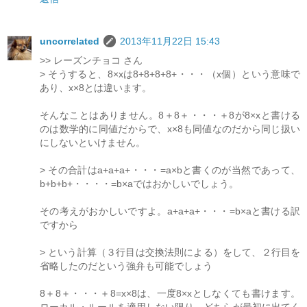
uncorrelated
2013年11月22日 15:43
>> レーズンチョコ さん
> そうすると、8×xは8+8+8+8+・・・（x個）という意味で
あり、x×8とは違います。
そんなことはありません。8＋8＋・・・＋8が8×xと書ける
のは数学的に同値だからで、x×8も同値なのだから同じ扱い
にしないといけません。
> その合計はa+a+a+・・・=a×bと書くのが当然であって、
b+b+b+・・・・=b×aではおかしいでしょう。
その考えがおかしいですよ。a+a+a+・・・=b×aと書ける訳
ですから
> という計算（３行目は交換法則による）をして、２行目を
省略したのだという強弁も可能でしょう
8＋8＋・・・＋8=x×8は、一度8×xとしなくても書けます。
ローカル・ルールを適用しない限り、どちらが最初に出てく