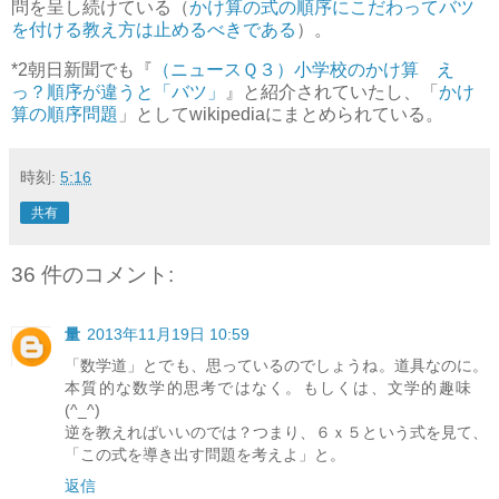
問を呈し続けている（
かけ算の式の順序にこだわってバツ
を付ける教え方は止めるべきである
）。
*2
朝日新聞でも『
（ニュースＱ３）小学校のかけ算 え
っ？順序が違うと「バツ」
』と紹介されていたし、「
かけ
算の順序問題
」としてwikipediaにまとめられている。
時刻:
5:16
共有
36 件のコメント:
量
2013年11月19日 10:59
「数学道」とでも、思っているのでしょうね。道具なのに。
本質的な数学的思考ではなく。もしくは、文学的趣味
(^_^)
逆を教えればいいのでは？つまり、６ｘ５という式を見て、
「この式を導き出す問題を考えよ」と。
返信