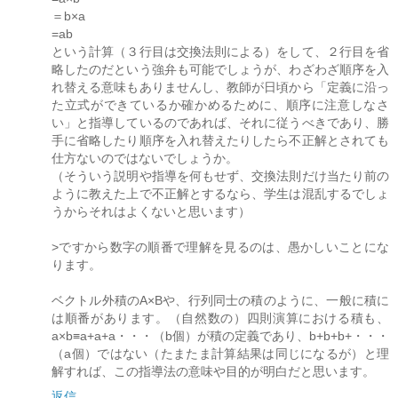
＝b×a
=ab
という計算（３行目は交換法則による）をして、２行目を省
略したのだという強弁も可能でしょうが、わざわざ順序を入
れ替える意味もありませんし、教師が日頃から「定義に沿っ
た立式ができているか確かめるために、順序に注意しなさ
い」と指導しているのであれば、それに従うべきであり、勝
手に省略したり順序を入れ替えたりしたら不正解とされても
仕方ないのではないでしょうか。
（そういう説明や指導を何もせず、交換法則だけ当たり前の
ように教えた上で不正解とするなら、学生は混乱するでしょ
うからそれはよくないと思います）
>ですから数字の順番で理解を見るのは、愚かしいことにな
ります。
ベクトル外積のA×Bや、行列同士の積のように、一般に積に
は順番があります。（自然数の）四則演算における積も、
a×b≡a+a+a・・・（b個）が積の定義であり、b+b+b+・・・
（a個）ではない（たまたま計算結果は同じになるが）と理
解すれば、この指導法の意味や目的が明白だと思います。
返信