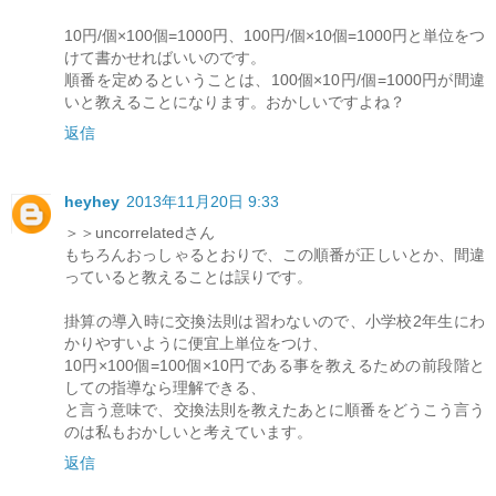
10円/個×100個=1000円、100円/個×10個=1000円と単位をつ
けて書かせればいいのです。
順番を定めるということは、100個×10円/個=1000円が間違
いと教えることになります。おかしいですよね？
返信
heyhey
2013年11月20日 9:33
＞＞uncorrelatedさん
もちろんおっしゃるとおりで、この順番が正しいとか、間違
っていると教えることは誤りです。
掛算の導入時に交換法則は習わないので、小学校2年生にわ
かりやすいように便宜上単位をつけ、
10円×100個=100個×10円である事を教えるための前段階と
しての指導なら理解できる、
と言う意味で、交換法則を教えたあとに順番をどうこう言う
のは私もおかしいと考えています。
返信