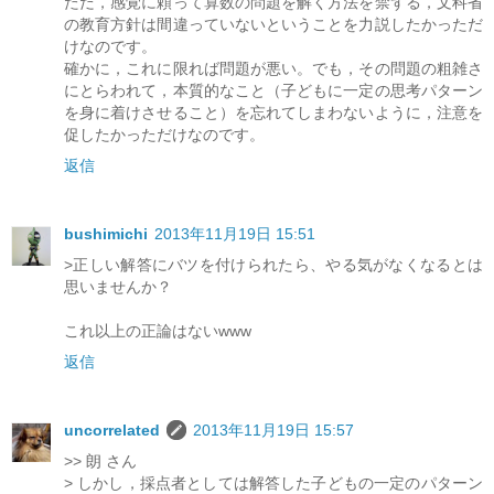
ただ，感覚に頼って算数の問題を解く方法を禁ずる，文科省
の教育方針は間違っていないということを力説したかっただ
けなのです。
確かに，これに限れば問題が悪い。でも，その問題の粗雑さ
にとらわれて，本質的なこと（子どもに一定の思考パターン
を身に着けさせること）を忘れてしまわないように，注意を
促したかっただけなのです。
返信
bushimichi
2013年11月19日 15:51
>正しい解答にバツを付けられたら、やる気がなくなるとは
思いませんか？
これ以上の正論はないwww
返信
uncorrelated
2013年11月19日 15:57
>> 朗 さん
> しかし，採点者としては解答した子どもの一定のパターン