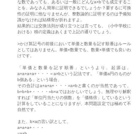
な数であっても、あるいは一般にどんなa×bでも成立するこ
とを、みなさん簡単に証明できるでしょうか？要するに可換
性の証明に他なりませんが、整数論的に証明するのは予備知
識がなければ結構骨が折れますよ。
結果的には交換法則が成り立つとは言っても、（小中学校に
おける）積の定義はあくまで上記の通りでしょう。
>かけ算記号の前後において単価と数量を記す順番はルール
としてはありません。単価×数量でも、数量×単価でも良いわ
けです。
「単価と数量を記す順番」というより、起源は、
a+a+a+a+・・・＝a×bという記法です。「単価a円のものが
b個ある」という場合、
その合計はa+a+a+・・・=a×bと書くのが当然であって、
b+b+b+・・・・=b×aではおかしいでしょう。無理やり解釈
すれば「単位円当たりの個数」を「価格倍」しているという
計算をしていることになりますが、本問題設定では極めて不
自然です。
また、b×aの言い訳として、
a+a+a+・・・
=a×b