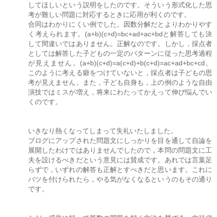
してほしいという説明をしたのです。そういう形式化した思
考が難しい問題に対応するときに応用が利くのです。
合同はわかりにくい例でした。因数分解だとよりわかりやす
く考えられます。(a+b)(c+d)=bc+ad+ac+bdと解答しても決
して間違いではありません。正解なのです。しかし，採点者
としては解答した子どもの一定のパターンに従った思考過程
が見えません。(a+b)(c+d)=a(c+d)+b(c+d)=ac+ad+bc+cd。
このように考える癖をつけていないと，採点者は子どもの思
考が見えません。また，子ども自身も，上の例のような自由
演技ではミスが増え，将来にわたってかえって伸び悩んでい
くのです。
いきなり熱くなってしまって失礼いたしました。
ブログにアップされた問題文にしっかりを目を通して自論を
展開したわけではありませんでしたので，本問の問題文に工
夫を設けるべきだという意見には賛成です。あれでは言葉足
らずで，いずれの解答も正解とすべきだと思います。これに
バツを付けられたら，やる気がなくなるというのもその通り
です。