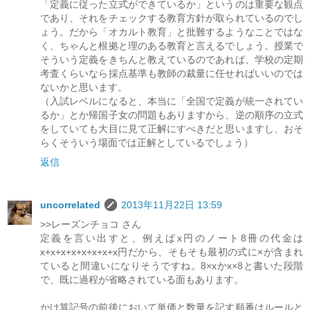
「定義に従った立式ができているか」というのは重要な観点
であり、それをチェックする教育方針が取られているのでし
ょう。だから「オカルト教育」と批難するようなことではな
く、ちゃんと根拠と理のある教育と言えるでしょう。授業で
そういう定義をきちんと教えているのであれば、学校の定期
考査くらいなら採点基準も教師の裁量に任せればいいのでは
ないかと思います。
（入試レベルになると、本当に「全国で定義が統一されてい
るか」とか帰国子女の問題もありますから、逆の順序の立式
をしていても大目に見て正解にすべきだと思いますし、おそ
らくそういう場面では正解としているでしょう）
返信
uncorrelated
2013年11月22日 13:59
>>レーズンチョコ さん
定義を言い出すと、例えばx円のノート8冊の代金は
x+x+x+x+x+x+x+x円だから、そもそも最初の式に×が含まれ
ていると間違いになりそうですね。8×xかx×8と書いた段階
で、既に過程が省略されている面もあります。
かけ算記号の前後において単価と数量を記す順番はルールと