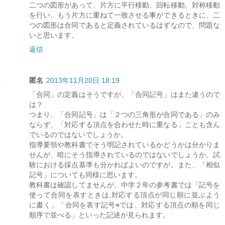
二つの図形があって、片方に平行移動、回転移動、対称移動
を行い、もう片方に重ねて一致させる事ができるときに、二
つの図形は合同であると定義されているはずなので、問題な
いと思います。
返信
匿名
2013年11月20日 18:19
「合同」の定義はそうですが、「合同記号」はまた違うので
は？
つまり、「合同記号」は「２つの三角形が合同である」のみ
ならず、「対応する頂点を合わせた時に重なる」ことも含ん
でいるのではないでしょうか。
指導要領や教科書でそう明記されているかどうかは分かりま
せんが、暗にそう指導されているのではないでしょうか。試
験における採点基準も分かればよいのですが。また、「相似
記号」についても同様に思います。
教科書は確認してませんが、中学２年の参考書では「記号を
使って合同を表すときは,対応する頂点が同じ順に並ぶよう
に書く」「合同を表す記号≡では、対応する頂点の順を同じ
順序で並べる」といった記述が見られます。