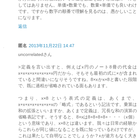
してはありません。単価×数量でも、数量×単価でも良いわけ
です。ですから数字の順番で理解を見るのは、愚かしいこと
になります。
返信
匿名
2013年11月22日 14:47
uncorrelatedさん
>定義を言い出すと、例えばx円のノート8冊の代金は
x+x+x+x+x+x+x+x円だから、そもそも最初の式に×が含まれ
ていると間違いになりそうですね。8×xかx×8と書いた段階
で、既に過程が省略されている面もあります。
つまり、x×8 という表式の定義は、あくまで、
x+x+x+x+x+x+x+xの「略式」であるという記法です。乗算は
和の拡張といいますか、あくまで定義は、冗長な和の演算の
省略表記です。そうすると、8×xは8+8+8+8+・・・（x個）
という意味であり、x×8とは違います。我々は日常の経験か
らこれらが同じ値になることを既に知っているわけですが、
これは果たして自明なことでしょうか？xが途方もなく大き