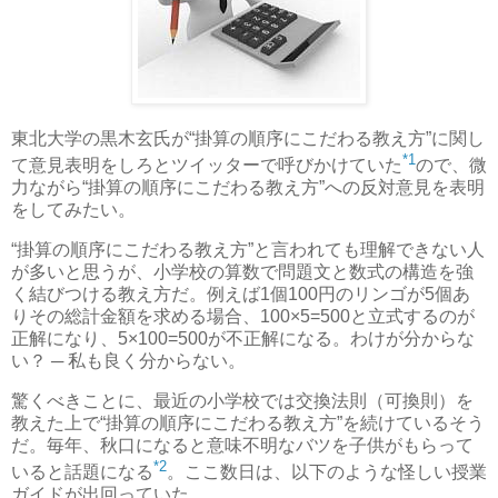
東北大学の黒木玄氏が“掛算の順序にこだわる教え方”に関し
*1
て意見表明をしろとツイッターで呼びかけていた
ので、微
力ながら“掛算の順序にこだわる教え方”への反対意見を表明
をしてみたい。
“掛算の順序にこだわる教え方”と言われても理解できない人
が多いと思うが、小学校の算数で問題文と数式の構造を強
く結びつける教え方だ。例えば1個100円のリンゴが5個あ
りその総計金額を求める場合、100×5=500と立式するのが
正解になり、5×100=500が不正解になる。わけが分からな
い？ ─ 私も良く分からない。
驚くべきことに、最近の小学校では交換法則（可換則）を
教えた上で“掛算の順序にこだわる教え方”を続けているそう
だ。毎年、秋口になると意味不明なバツを子供がもらって
*2
いると話題になる
。ここ数日は、以下のような怪しい授業
ガイドが出回っていた。