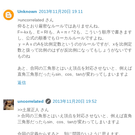
Unknown
2013年11月20日 19:11
>uncorrelated さん
仰るとおり厳密なルールではありませんね。
F=-kxも、E＝RIも、A＝πｒ^2も、こういう順序で書きます
し、公式の順番でもローカルルールですよね。
ｙ＝AｘのAを比例定数というのがルールですが、xを比例定
数と扱って比例のはずが反比例になってもしょうがないです
ものね
あと、合同の三角形とはいえ頂点を対応させないと、例えば
直角三角形だったらsin、cos、tanが変わってしまいますよ
返信
uncorrelated
2013年11月20日 19:52
>>土屋正人 さん
> 合同の三角形とはいえ頂点を対応させないと、例えば直角
三角形だったらsin、cos、tanが変わってしまいますよ
合同の定義からすると、別に問題ないように思えます。