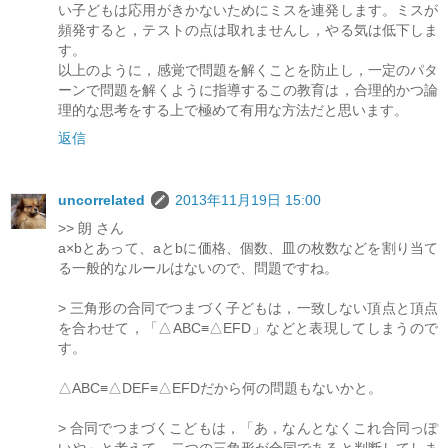
い子どもは応用がきかないためにミスを連発します。ミスが
頻発すると，テストの点は取れませんし，やる気は低下しま
す。
以上のように，感覚で問題を解くことを防止し，一定のパタ
ーンで問題を解くように指導するこの教育は，合理的かつ論
理的な思考をする上で極めて有用な方法だと思います。
返信
uncorrelated
2013年11月19日 15:00
>> 朗 さん
a×bとあって、aとbに価格、個数、皿の枚数などを割り当て
る一般的なルールはないので、問題ですね。
> 三角形の合同でつまづく子どもは，一致しない頂点と頂点
を合わせて，「△ABC≡△EFD」などと表現してしまうので
す。
△ABC≡△DEF≡△EFDだから何の問題もないかと。
> 合同でつまづくこどもは，「あ，なんとなくこれ合同っぽ
いや」と考えて，二つの三角形が合同であると判断してしま