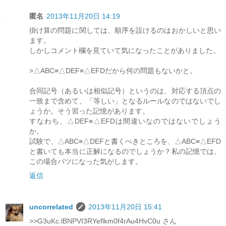
匿名
2013年11月20日 14:19
掛け算の問題に関しては、順序を設けるのはおかしいと思い
ます。
しかしコメント欄を見ていて気になったことがありました。
>△ABC≡△DEF≡△EFDだから何の問題もないかと。
合同記号（あるいは相似記号）というのは、対応する頂点の
一致まで含めて、「等しい」となるルールなのではないでし
ょうか。そう習った記憶があります。
すなわち、△DEF≡△EFDは間違いなのではないでしょう
か。
試験で、△ABC≡△DEFと書くべきところを、△ABC≡△EFD
と書いても本当に正解になるのでしょうか？私の記憶では、
この場合バツになった気がします。
返信
uncorrelated
2013年11月20日 15:41
>>G3uKc.lBNPVI3RYeflkm0f4rAu4HvC0u さん