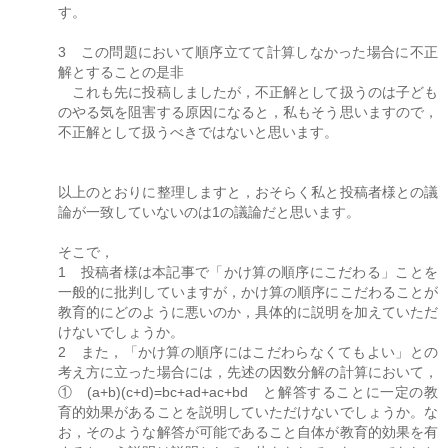
す。
3 この問題において順序立てて計算しなかった場合に不正
解とすることの是非
これも先に投稿しましたが，不正解として扱うのは子ども
のやる気を阻害する原因になると，私もそう思いますので，
不正解として扱うべきではないと思います。
以上のとおりに整理しますと，おそらく私と投稿者様との議
論が一致していないのは1の議論だと思います。
そこで，
1 投稿者様は本記事で「かけ算の順序にこだわる」ことを
一般的に批判していますが，かけ算の順序にこだわることが
教育的にどのように悪いのか，具体的に説明を加えていただ
けないでしょうか。
2 また，「かけ算の順序にはこだわらなくてもよい」との
考え方に立った場合には，先述の因数分解の計算において，
① (a+b)(c+d)=bc+ad+ac+bd と解答することに一定の教
育的効果があることを説明していただけないでしょうか。な
お，そのような解答が可能であること自体が教育的効果を有