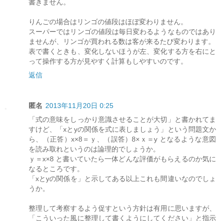
書きません。
りんごの場合はリンゴの値段はほぼ変わりません。
スーパーではリンゴの値段は毎日変わるようなものではあり
ませんが、リンゴが買われる数は客が来るたび変わります。
表で書くときも、変化しないほうが左、変化する方を右にと
って操作する方が見やすく計算もしやすいのです。
返信
匿名
2013年11月20日 0:25
「式の意味をしっかり意識させることが大切」と書かれてま
すけど、「xとyの関係を式に表しましょう」という問題文か
ら、（正答）x×8＝ｙ、（誤答）8×ｘ＝y となるような意図
を読み取れというのは論理的でしょうか。
ｙ＝x×8 と書いていたら一体どんな評価がもらえるのか気に
なるところです。
「xとyの関係を」と示してある以上これも間違いなのでしょ
うか。
整理して考察するよう促すという方針は有用に思いますが、
「こういった風に整理して書くようにしてください」と指示