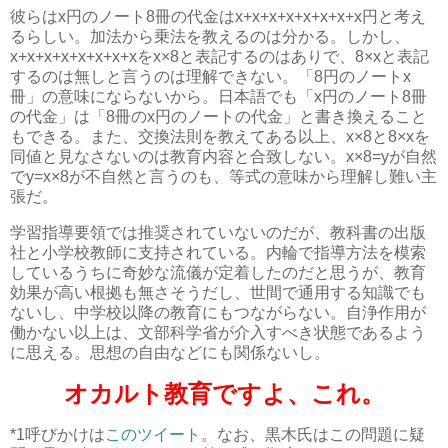
彼らはx円のノート8冊の代金はx+x+x+x+x+x+x+x円と考え
るらしい。加法から乗法を教えるのは分かる。しかし、
x+x+x+x+x+x+x+xをx×8と表記するのはありで、8×xと表記
するのは無しと言うのは理解できない。「8円のノートx
冊」の意味にならないから。日本語でも「x円のノート8冊
の代金」は「8冊のx円のノートの代金」と書き換えること
もできる。また、交換法則を教えてある以上、x×8と8×xを
同値と見なさないのは教育内容と合致しない。x×8=yが自然
でy=x×8が不自然と言うのも、等式の意味から理解し難い主
張だ。
学習指導要領では推奨されていないのだが、教科書の出版
社と小学校教師に支持されている。内輪で指導方法を模索
しているうちに奇妙な流儀が定着したのだと思うが、教育
効果が高い根拠も無さそうだし、世間で通用する知識でも
ないし、中学校以降の教育にもつながらない。自浄作用が
働かない以上は、文部科学省が介入すべき状態であるよう
に思える。思想の自由などにも関係ないし。
オカルト教育ですよ、これ。
*1
呼びかけは
このツイート
。なお、黒木氏はこの問題に疑