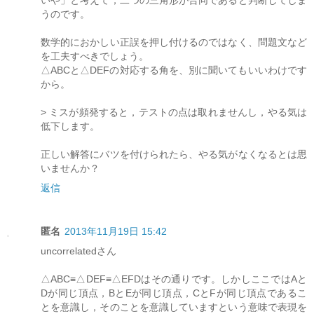
うのです。
数学的におかしい正誤を押し付けるのではなく、問題文など
を工夫すべきでしょう。
△ABCと△DEFの対応する角を、別に聞いてもいいわけです
から。
> ミスが頻発すると，テストの点は取れませんし，やる気は
低下します。
正しい解答にバツを付けられたら、やる気がなくなるとは思
いませんか？
返信
匿名
2013年11月19日 15:42
uncorrelatedさん
△ABC≡△DEF≡△EFDはその通りです。しかしここではAと
Dが同じ頂点，BとEが同じ頂点，CとFが同じ頂点であるこ
とを意識し，そのことを意識していますという意味で表現を