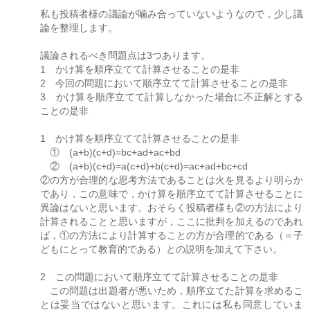
私も投稿者様の議論が噛み合っていないようなので，少し議
論を整理します。
議論されるべき問題点は3つあります。
1 かけ算を順序立てて計算させることの是非
2 今回の問題において順序立てて計算させることの是非
3 かけ算を順序立てて計算しなかった場合に不正解とする
ことの是非
1 かけ算を順序立てて計算させることの是非
① (a+b)(c+d)=bc+ad+ac+bd
② (a+b)(c+d)=a(c+d)+b(c+d)=ac+ad+bc+cd
②の方が合理的な思考方法であることは火を見るより明らか
であり，この意味で，かけ算を順序立てて計算させることに
異論はないと思います。おそらく投稿者様も②の方法により
計算されることと思いますが，ここに批判を加えるのであれ
ば，①の方法により計算することの方が合理的である（＝子
どもにとって教育的である）との説明を加えて下さい。
2 この問題において順序立てて計算させることの是非
この問題は出題者が悪いため，順序立てた計算を求めるこ
とは妥当ではないと思います。これには私も同意していま