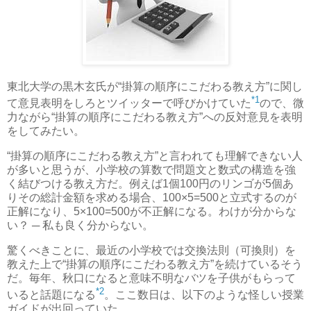
東北大学の黒木玄氏が“掛算の順序にこだわる教え方”に関し
*1
て意見表明をしろとツイッターで呼びかけていた
ので、微
力ながら“掛算の順序にこだわる教え方”への反対意見を表明
をしてみたい。
“掛算の順序にこだわる教え方”と言われても理解できない人
が多いと思うが、小学校の算数で問題文と数式の構造を強
く結びつける教え方だ。例えば1個100円のリンゴが5個あ
りその総計金額を求める場合、100×5=500と立式するのが
正解になり、5×100=500が不正解になる。わけが分からな
い？ ─ 私も良く分からない。
驚くべきことに、最近の小学校では交換法則（可換則）を
教えた上で“掛算の順序にこだわる教え方”を続けているそう
だ。毎年、秋口になると意味不明なバツを子供がもらって
*2
いると話題になる
。ここ数日は、以下のような怪しい授業
ガイドが出回っていた。