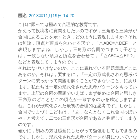
匿名
2013年11月19日 14:20
これに限っては極めて合理的な教育です。
かえって投稿者に質問をしたいのですが，三角形と三角形が
合同にあることを示すとき，どのように表現しますか？それ
は無論，頂点と頂点を合わせる形で，「△ABC≡△DEF」と
表現しますよね。しかし，三角形の合同でつまづく子ども
は，一致しない頂点と頂点を合わせて，「△ABC≡△EFD」
などと表現してしまうのです。
それはなぜいけないのか。ここに表れている問題意識どこに
あるのか。それは，要するに，「一定の形式化された思考パ
ターンに乗っかって問題を解くことができないこと」にあり
ます。私たちは一定の形式化された思考パターンをもってい
ます。上記の合同の問題でいえば，まず始めに合同と思しき
三角形のどことどこの頂点が一致するのかを確定しますよ
ね。これが形式化された最初の合理的な思考です。しかし，
合同でつまづくこどもは，「あ，なんとなくこれ合同っぽい
や」と考えて，二つの三角形が合同であると判断してしまう
のです。
確かに，初めの方は感覚にしたがって勉強をしてもできるの
です。しかし，形式化された思考パターンが身についていな