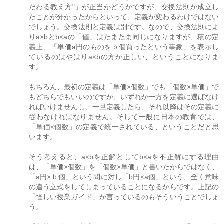
だわる教え方"」が正当かどうかですが、交換法則が成立し
たことが分かったからといって、定義が変わるわけではない
でしょう。交換法則と定義は別です。なので、交換法則によ
りa×bとb×aの「値」はたまたま同じになりますが、積の定
義上、「単価a円のものをｂ個買ったという事象」を表示し
ているのはやはりa×bの方が正しい、ということになりま
す。
もちろん、最初の定義は「単価×個数」でも「個数×単価」で
もどちらでもいいのですが、いずれか一方を定義に選ばなけ
ればいけませんし、一旦定義したら、それ以降はその定義に
従わなければなりません。そして一般に日本の教育では、
「単価×個数」の定義で統一されている、ということだと思
います。
そう考えると、a×bを正解としてb×aを不正解にする理由
は、「単価×個数」を「個数×単価」と書いたからではなく、
「a円×ｂ個」という問に対し「b円×a個」という、全く意味
の違う立式をしてしまっていることになるからです。上記の
「怪しい授業ガイド」が言っているのもそういうことでしょ
う。