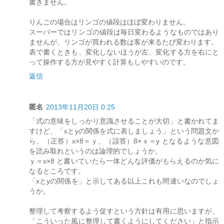
書きません。
りんごの場合はリンゴの値段はほぼ変わりません。
スーパーではリンゴの値段は毎日変わるようなものではあり
ませんが、リンゴが買われる数は客が来るたび変わります。
表で書くときも、変化しないほうが左、変化する方を右にと
って操作する方が見やすく計算もしやすいのです。
返信
匿名
2013年11月20日 0:25
「式の意味をしっかり意識させることが大切」と書かれてま
すけど、「xとyの関係を式に表しましょう」という問題文か
ら、（正答）x×8＝ｙ、（誤答）8×ｘ＝y となるような意図
を読み取れというのは論理的でしょうか。
ｙ＝x×8 と書いていたら一体どんな評価がもらえるのか気に
なるところです。
「xとyの関係を」と示してある以上これも間違いなのでしょ
うか。
整理して考察するよう促すという方針は有用に思いますが、
「こういった風に整理して書くようにしてください」と指示