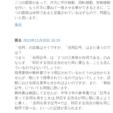
二つの図形があって、片方に平行移動、回転移動、対称移動
を行い、もう片方に重ねて一致させる事ができるときに、二
つの図形は合同であると定義されているはずなので、問題な
いと思います。
返信
匿名
2013年11月20日 18:19
「合同」の定義はそうですが、「合同記号」はまた違うので
は？
つまり、「合同記号」は「２つの三角形が合同である」のみ
ならず、「対応する頂点を合わせた時に重なる」ことも含ん
でいるのではないでしょうか。
指導要領や教科書でそう明記されているかどうかは分かりま
せんが、暗にそう指導されているのではないでしょうか。試
験における採点基準も分かればよいのですが。また、「相似
記号」についても同様に思います。
教科書は確認してませんが、中学２年の参考書では「記号を
使って合同を表すときは,対応する頂点が同じ順に並ぶよう
に書く」「合同を表す記号≡では、対応する頂点の順を同じ
順序で並べる」といった記述が見られます。