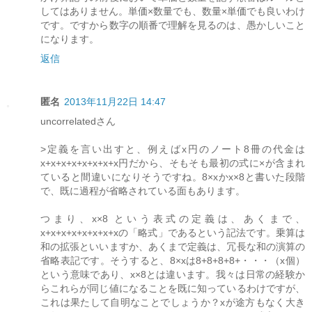
してはありません。単価×数量でも、数量×単価でも良いわけ
です。ですから数字の順番で理解を見るのは、愚かしいこと
になります。
返信
匿名
2013年11月22日 14:47
uncorrelatedさん
>定義を言い出すと、例えばx円のノート8冊の代金は
x+x+x+x+x+x+x+x円だから、そもそも最初の式に×が含まれ
ていると間違いになりそうですね。8×xかx×8と書いた段階
で、既に過程が省略されている面もあります。
つまり、x×8 という表式の定義は、あくまで、
x+x+x+x+x+x+x+xの「略式」であるという記法です。乗算は
和の拡張といいますか、あくまで定義は、冗長な和の演算の
省略表記です。そうすると、8×xは8+8+8+8+・・・（x個）
という意味であり、x×8とは違います。我々は日常の経験か
らこれらが同じ値になることを既に知っているわけですが、
これは果たして自明なことでしょうか？xが途方もなく大き