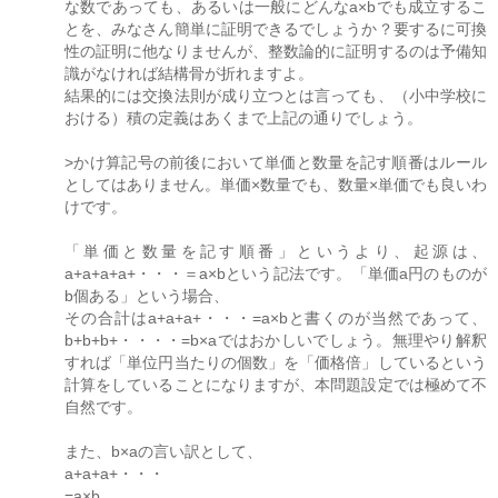
な数であっても、あるいは一般にどんなa×bでも成立するこ
とを、みなさん簡単に証明できるでしょうか？要するに可換
性の証明に他なりませんが、整数論的に証明するのは予備知
識がなければ結構骨が折れますよ。
結果的には交換法則が成り立つとは言っても、（小中学校に
おける）積の定義はあくまで上記の通りでしょう。
>かけ算記号の前後において単価と数量を記す順番はルール
としてはありません。単価×数量でも、数量×単価でも良いわ
けです。
「単価と数量を記す順番」というより、起源は、
a+a+a+a+・・・＝a×bという記法です。「単価a円のものが
b個ある」という場合、
その合計はa+a+a+・・・=a×bと書くのが当然であって、
b+b+b+・・・・=b×aではおかしいでしょう。無理やり解釈
すれば「単位円当たりの個数」を「価格倍」しているという
計算をしていることになりますが、本問題設定では極めて不
自然です。
また、b×aの言い訳として、
a+a+a+・・・
=a×b