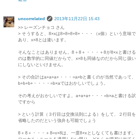
uncorrelated
2013年11月22日 15:43
>> レーズンチョコ さん
> そうすると、8×xは8+8+8+8+・・・（x個）という意味で
あり、x×8とは違います。
そんなことはありません。8＋8＋・・・＋8が8×xと書ける
のは数学的に同値だからで、x×8も同値なのだから同じ扱い
にしないといけません。
> その合計はa+a+a+・・・=a×bと書くのが当然であって、
b+b+b+・・・・=b×aではおかしいでしょう。
その考えがおかしいですよ。a+a+a+・・・=b×aと書ける訳
ですから
> という計算（３行目は交換法則による）をして、２行目を
省略したのだという強弁も可能でしょう
8＋8＋・・・＋8=x×8は、一度8×xとしなくても書けます。
ローカル・ルールを適用しない限り、どちらが最初に出てく