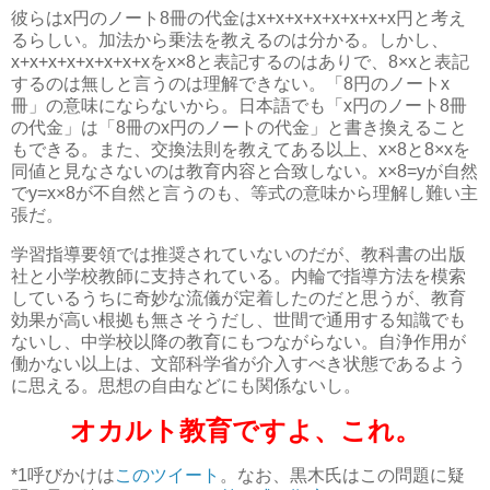
彼らはx円のノート8冊の代金はx+x+x+x+x+x+x+x円と考え
るらしい。加法から乗法を教えるのは分かる。しかし、
x+x+x+x+x+x+x+xをx×8と表記するのはありで、8×xと表記
するのは無しと言うのは理解できない。「8円のノートx
冊」の意味にならないから。日本語でも「x円のノート8冊
の代金」は「8冊のx円のノートの代金」と書き換えること
もできる。また、交換法則を教えてある以上、x×8と8×xを
同値と見なさないのは教育内容と合致しない。x×8=yが自然
でy=x×8が不自然と言うのも、等式の意味から理解し難い主
張だ。
学習指導要領では推奨されていないのだが、教科書の出版
社と小学校教師に支持されている。内輪で指導方法を模索
しているうちに奇妙な流儀が定着したのだと思うが、教育
効果が高い根拠も無さそうだし、世間で通用する知識でも
ないし、中学校以降の教育にもつながらない。自浄作用が
働かない以上は、文部科学省が介入すべき状態であるよう
に思える。思想の自由などにも関係ないし。
オカルト教育ですよ、これ。
*1
呼びかけは
このツイート
。なお、黒木氏はこの問題に疑