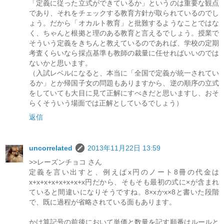
「定義に従った立式ができているか」というのは重要な観点
であり、それをチェックする教育方針が取られているのでし
ょう。だから「オカルト教育」と批難するようなことではな
く、ちゃんと根拠と理のある教育と言えるでしょう。授業で
そういう定義をきちんと教えているのであれば、学校の定期
考査くらいなら採点基準も教師の裁量に任せればいいのでは
ないかと思います。
（入試レベルになると、本当に「全国で定義が統一されてい
るか」とか帰国子女の問題もありますから、逆の順序の立式
をしていても大目に見て正解にすべきだと思いますし、おそ
らくそういう場面では正解としているでしょう）
返信
uncorrelated
2013年11月22日 13:59
>>レーズンチョコ さん
定義を言い出すと、例えばx円のノート8冊の代金は
x+x+x+x+x+x+x+x円だから、そもそも最初の式に×が含まれ
ていると間違いになりそうですね。8×xかx×8と書いた段階
で、既に過程が省略されている面もあります。
かけ算記号の前後において単価と数量を記す順番はルールと