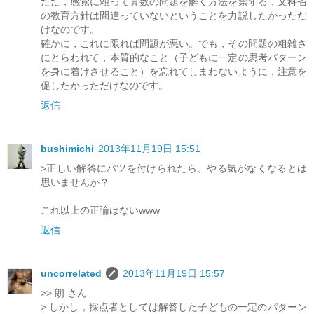
ただ，感覚に頼って算数の問題を解く方法を禁ずる，文科省
の教育方針は間違っていないということを力説したかっただ
けなのです。
確かに，これに限れば問題が悪い。でも，その問題の粗雑さ
にとらわれて，本質的なこと（子どもに一定の思考パターン
を身に着けさせること）を忘れてしまわないように，注意を
促したかっただけなのです。
返信
bushimichi
2013年11月19日 15:51
>正しい解答にバツを付けられたら、やる気がなくなるとは
思いませんか？
これ以上の正論はないwww
返信
uncorrelated
2013年11月19日 15:57
>> 朗 さん
> しかし，採点者としては解答した子どもの一定のパターン