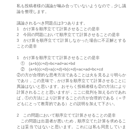
私も投稿者様の議論が噛み合っていないようなので，少し議
論を整理します。
議論されるべき問題点は3つあります。
1 かけ算を順序立てて計算させることの是非
2 今回の問題において順序立てて計算させることの是非
3 かけ算を順序立てて計算しなかった場合に不正解とする
ことの是非
1 かけ算を順序立てて計算させることの是非
① (a+b)(c+d)=bc+ad+ac+bd
② (a+b)(c+d)=a(c+d)+b(c+d)=ac+ad+bc+cd
②の方が合理的な思考方法であることは火を見るより明らか
であり，この意味で，かけ算を順序立てて計算させることに
異論はないと思います。おそらく投稿者様も②の方法により
計算されることと思いますが，ここに批判を加えるのであれ
ば，①の方法により計算することの方が合理的である（＝子
どもにとって教育的である）との説明を加えて下さい。
2 この問題において順序立てて計算させることの是非
この問題は出題者が悪いため，順序立てた計算を求めるこ
とは妥当ではないと思います。これには私も同意していま