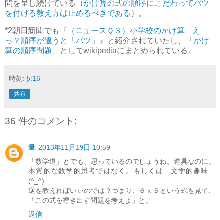
問を呈し続けている（
かけ算の式の順序にこだわってバツ
を付ける教え方は止めるべきである
）。
*2
朝日新聞でも『
（ニュースＱ３）小学校のかけ算 え
っ？順序が違うと「バツ」
』と紹介されていたし、「
かけ
算の順序問題
」としてwikipediaにまとめられている。
時刻:
5:16
共有
36 件のコメント:
量
2013年11月19日 10:59
「数学道」とでも、思っているのでしょうね。道具なのに。
本質的な数学的思考ではなく。もしくは、文学的趣味
(^_^)
逆を教えればいいのでは？つまり、６ｘ５という式を見て、
「この式を導き出す問題を考えよ」と。
返信