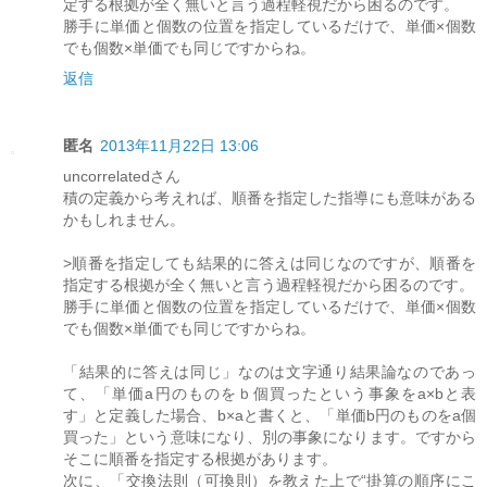
定する根拠が全く無いと言う過程軽視だから困るのです。
勝手に単価と個数の位置を指定しているだけで、単価×個数
でも個数×単価でも同じですからね。
返信
匿名
2013年11月22日 13:06
uncorrelatedさん
積の定義から考えれば、順番を指定した指導にも意味がある
かもしれません。
>順番を指定しても結果的に答えは同じなのですが、順番を
指定する根拠が全く無いと言う過程軽視だから困るのです。
勝手に単価と個数の位置を指定しているだけで、単価×個数
でも個数×単価でも同じですからね。
「結果的に答えは同じ」なのは文字通り結果論なのであっ
て、「単価a円のものをｂ個買ったという事象をa×bと表
す」と定義した場合、b×aと書くと、「単価b円のものをa個
買った」という意味になり、別の事象になります。ですから
そこに順番を指定する根拠があります。
次に、「交換法則（可換則）を教えた上で“掛算の順序にこ