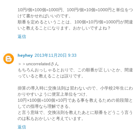
10円/個×100個=1000円、100円/個×10個=1000円と単位をつ
けて書かせればいいのです。
順番を定めるということは、100個×10円/個=1000円が間違
いと教えることになります。おかしいですよね？
返信
heyhey
2013年11月20日 9:33
＞＞uncorrelatedさん
もちろんおっしゃるとおりで、この順番が正しいとか、間違
っていると教えることは誤りです。
掛算の導入時に交換法則は習わないので、小学校2年生にわ
かりやすいように便宜上単位をつけ、
10円×100個=100個×10円である事を教えるための前段階と
しての指導なら理解できる、
と言う意味で、交換法則を教えたあとに順番をどうこう言う
のは私もおかしいと考えています。
返信