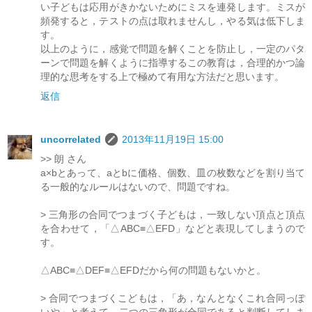
い子どもは応用がきかないためにミスを連発します。ミスが
頻発すると，テストの点は取れませんし，やる気は低下しま
す。
以上のように，感覚で問題を解くことを防止し，一定のパタ
ーンで問題を解くように指導するこの教育は，合理的かつ論
理的な思考をする上で極めて有用な方法だと思います。
返信
uncorrelated
2013年11月19日 15:00
>> 朗 さん
a×bとあって、aとbに価格、個数、皿の枚数などを割り当て
る一般的なルールはないので、問題ですね。
> 三角形の合同でつまづく子どもは，一致しない頂点と頂点
を合わせて，「△ABC≡△EFD」などと表現してしまうので
す。
△ABC≡△DEF≡△EFDだから何の問題もないかと。
> 合同でつまづくこどもは，「あ，なんとなくこれ合同っぽ
いや」と考えて，二つの三角形が合同であると判断してしま