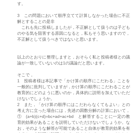
す。
3 この問題において順序立てて計算しなかった場合に不正
解とすることの是非
これも先に投稿しましたが，不正解として扱うのは子ども
のやる気を阻害する原因になると，私もそう思いますので，
不正解として扱うべきではないと思います。
以上のとおりに整理しますと，おそらく私と投稿者様との議
論が一致していないのは1の議論だと思います。
そこで，
1 投稿者様は本記事で「かけ算の順序にこだわる」ことを
一般的に批判していますが，かけ算の順序にこだわることが
教育的にどのように悪いのか，具体的に説明を加えていただ
けないでしょうか。
2 また，「かけ算の順序にはこだわらなくてもよい」との
考え方に立った場合には，先述の因数分解の計算において，
① (a+b)(c+d)=bc+ad+ac+bd と解答することに一定の教
育的効果があることを説明していただけないでしょうか。な
お，そのような解答が可能であること自体が教育的効果を有