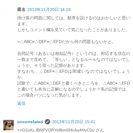
匿名
2013年11月20日 14:19
掛け算の問題に関しては、順序を設けるのはおかしいと思い
ます。
しかしコメント欄を見ていて気になったことがありました。
>△ABC≡△DEF≡△EFDだから何の問題もないかと。
合同記号（あるいは相似記号）というのは、対応する頂点の
一致まで含めて、「等しい」となるルールなのではないでし
ょうか。そう習った記憶があります。
すなわち、△DEF≡△EFDは間違いなのではないでしょう
か。
試験で、△ABC≡△DEFと書くべきところを、△ABC≡△EFD
と書いても本当に正解になるのでしょうか？私の記憶では、
この場合バツになった気がします。
返信
uncorrelated
2013年11月20日 15:41
>>G3uKc.lBNPVI3RYeflkm0f4rAu4HvC0u さん