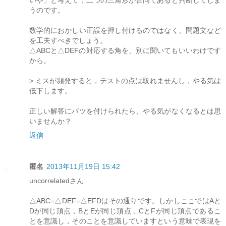
うのです。
数学的におかしい正誤を押し付けるのではなく、問題文など
を工夫すべきでしょう。
△ABCと△DEFの対応する角を、別に聞いてもいいわけです
から。
> ミスが頻発すると，テストの点は取れませんし，やる気は
低下します。
正しい解答にバツを付けられたら、やる気がなくなるとは思
いませんか？
返信
匿名
2013年11月19日 15:42
uncorrelatedさん
△ABC≡△DEF≡△EFDはその通りです。しかしここではAと
Dが同じ頂点，BとEが同じ頂点，CとFが同じ頂点であるこ
とを意識し，そのことを意識していますという意味で表現を