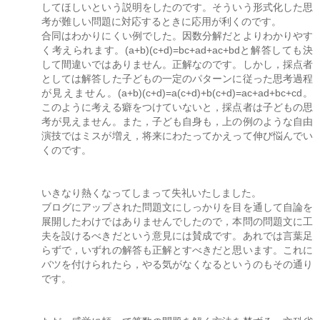
してほしいという説明をしたのです。そういう形式化した思
考が難しい問題に対応するときに応用が利くのです。
合同はわかりにくい例でした。因数分解だとよりわかりやす
く考えられます。(a+b)(c+d)=bc+ad+ac+bdと解答しても決
して間違いではありません。正解なのです。しかし，採点者
としては解答した子どもの一定のパターンに従った思考過程
が見えません。(a+b)(c+d)=a(c+d)+b(c+d)=ac+ad+bc+cd。
このように考える癖をつけていないと，採点者は子どもの思
考が見えません。また，子ども自身も，上の例のような自由
演技ではミスが増え，将来にわたってかえって伸び悩んでい
くのです。
いきなり熱くなってしまって失礼いたしました。
ブログにアップされた問題文にしっかりを目を通して自論を
展開したわけではありませんでしたので，本問の問題文に工
夫を設けるべきだという意見には賛成です。あれでは言葉足
らずで，いずれの解答も正解とすべきだと思います。これに
バツを付けられたら，やる気がなくなるというのもその通り
です。