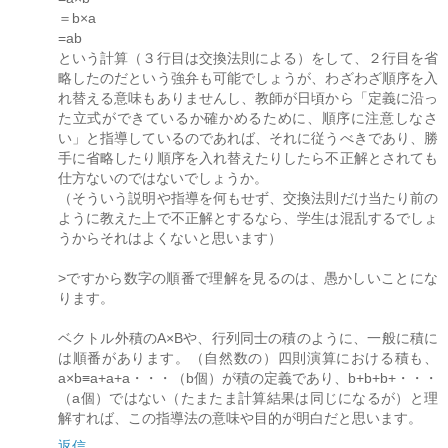
＝b×a
=ab
という計算（３行目は交換法則による）をして、２行目を省
略したのだという強弁も可能でしょうが、わざわざ順序を入
れ替える意味もありませんし、教師が日頃から「定義に沿っ
た立式ができているか確かめるために、順序に注意しなさ
い」と指導しているのであれば、それに従うべきであり、勝
手に省略したり順序を入れ替えたりしたら不正解とされても
仕方ないのではないでしょうか。
（そういう説明や指導を何もせず、交換法則だけ当たり前の
ように教えた上で不正解とするなら、学生は混乱するでしょ
うからそれはよくないと思います）
>ですから数字の順番で理解を見るのは、愚かしいことにな
ります。
ベクトル外積のA×Bや、行列同士の積のように、一般に積に
は順番があります。（自然数の）四則演算における積も、
a×b≡a+a+a・・・（b個）が積の定義であり、b+b+b+・・・
（a個）ではない（たまたま計算結果は同じになるが）と理
解すれば、この指導法の意味や目的が明白だと思います。
返信