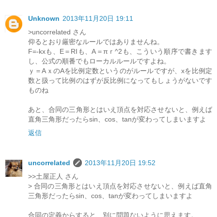
Unknown
2013年11月20日 19:11
>uncorrelated さん
仰るとおり厳密なルールではありませんね。
F=-kxも、E＝RIも、A＝πｒ^2も、こういう順序で書きます
し、公式の順番でもローカルルールですよね。
ｙ＝AｘのAを比例定数というのがルールですが、xを比例定
数と扱って比例のはずが反比例になってもしょうがないです
ものね
あと、合同の三角形とはいえ頂点を対応させないと、例えば
直角三角形だったらsin、cos、tanが変わってしまいますよ
返信
uncorrelated
2013年11月20日 19:52
>>土屋正人 さん
> 合同の三角形とはいえ頂点を対応させないと、例えば直角
三角形だったらsin、cos、tanが変わってしまいますよ
合同の定義からすると、別に問題ないように思えます。