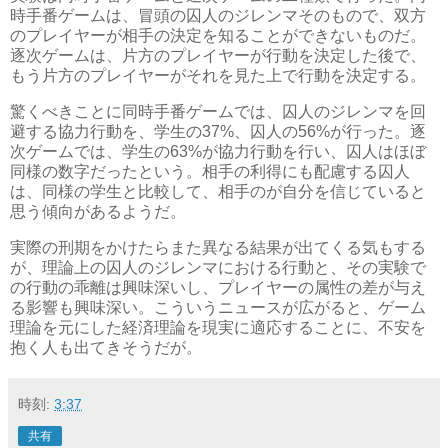
時手番ゲームは、冒頭の囚人のジレンマそのもので、双方
のプレイヤーが相手の決定を知ることができないものだ。
逐次ゲームは、片方のプレイヤーが行動を決定した後で、
もう片方のプレイヤーがそれを見た上で行動を決定する。
驚くべきことに同時手番ゲームでは、囚人のジレンマを回
避する協力行動を、学生の37%、囚人の56%が行った。逐
次ゲームでは、学生の63%が協力行動を行い、囚人はほぼ
同様の数字だったという。相手の利得にも配慮する囚人
は、同様の学生と比較して、相手のが自分を信じていると
思う傾向があるようだ。
実際の刑期をかけたらまた異なる結果が出てくる気もする
が、理論上の囚人のジレンマにおける行動と、その実験で
の行動の乖離は興味深いし、プレイヤーの属性の差が与え
る影響も興味深い。こういうニュースが広がると、ゲーム
理論を元にした経済理論を現実に適応することに、不安を
抱く人も出てきそうだが。
時刻:
3:37
共有