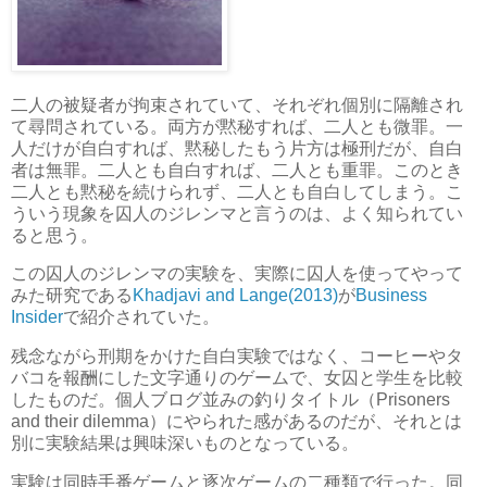
二人の被疑者が拘束されていて、それぞれ個別に隔離され
て尋問されている。両方が黙秘すれば、二人とも微罪。一
人だけが自白すれば、黙秘したもう片方は極刑だが、自白
者は無罪。二人とも自白すれば、二人とも重罪。このとき
二人とも黙秘を続けられず、二人とも自白してしまう。こ
ういう現象を囚人のジレンマと言うのは、よく知られてい
ると思う。
この囚人のジレンマの実験を、実際に囚人を使ってやって
みた研究である
Khadjavi and Lange(2013)
が
Business
Insider
で紹介されていた。
残念ながら刑期をかけた自白実験ではなく、コーヒーやタ
バコを報酬にした文字通りのゲームで、女囚と学生を比較
したものだ。個人ブログ並みの釣りタイトル（Prisoners
and their dilemma）にやられた感があるのだが、それとは
別に実験結果は興味深いものとなっている。
実験は同時手番ゲームと逐次ゲームの二種類で行った。同