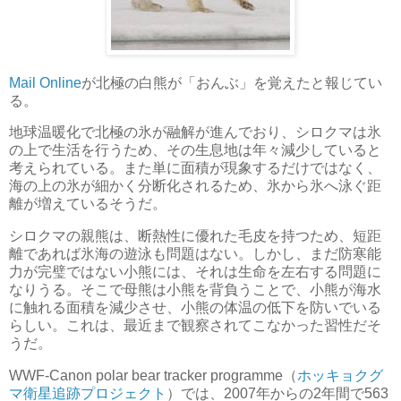
Mail Online
が北極の白熊が「おんぶ」を覚えたと報じてい
る。
地球温暖化で北極の氷が融解が進んでおり、シロクマは氷
の上で生活を行うため、その生息地は年々減少していると
考えられている。また単に面積が現象するだけではなく、
海の上の氷が細かく分断化されるため、氷から氷へ泳ぐ距
離が増えているそうだ。
シロクマの親熊は、断熱性に優れた毛皮を持つため、短距
離であれば氷海の遊泳も問題はない。しかし、まだ防寒能
力が完璧ではない小熊には、それは生命を左右する問題に
なりうる。そこで母熊は小熊を背負うことで、小熊が海水
に触れる面積を減少させ、小熊の体温の低下を防いでいる
らしい。これは、最近まで観察されてこなかった習性だそ
うだ。
WWF-Canon polar bear tracker programme（
ホッキョクグ
マ衛星追跡プロジェクト
）では、2007年からの2年間で563