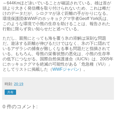
～644Kmほど泳いでいることが確認されている。雄は首が
頭より大きく発信機を取り付けられないため、これは雌だ
けのデータだが、シロクマが泳ぐ距離の手がかりになる。
環境保護団体WWFのホッキョクグマ学者Geoff York氏は、
このような環境で小熊の生存を助けることは、報告された
行動に限らず良い知らせだと述べている。
ただし、親熊にとっても海を覆う氷の溶解は深刻な問題
だ。遊泳する距離が伸びるだけではなく、氷の下に隠れて
いるアザラシの捕食が難しくなる事も問題だと指摘されて
いる。もちろん、母熊の栄養状態の悪化は、小熊の生存率
の低下につながる。国際自然保護連合（IUCN）は、2005年
にホッキョクグマを絶滅の可能性がある「危急種（VU）」
としてリストに掲載した（
WWFジャパン
）。
時刻:
20:19
共有
0 件のコメント: