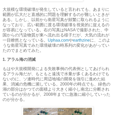
大規模な環境破壊が発生していると言われても、あまりに
範囲が広大だと直感的に問題を理解するのが難しいときが
ある。しかし、以前から衛星写真が頻繁に取られるように
なっており、広い範囲に渡る環境破壊を視覚的に捉えるの
が容易になっている。右の写真はNASAで撮影された、中
国からの汚染物質が東へ流れ出る様子だが、大気の流れが
一目瞭然となっている。
Uphaa.com
や
earthzine
に、このよ
うな衛星写真でみた環境破壊の時系列の変化があがってい
たのでまとめてみた。
1. アラル海の消滅
もはや大規模開発による失敗事例の代表例としてあげられ
るアラル海だが、もともと遠浅で水量が多くあるわけでも
ないのに、ソ連時代に周辺地域の開発を強引に進めた結
果、消滅の危機に瀕している。2000年の時点でも、緑色の
湖の部分はかつての面積より大きく縮小し南北に分断され
ているのが分かるが、2008年までに急激に縮小していった
のが分かる。