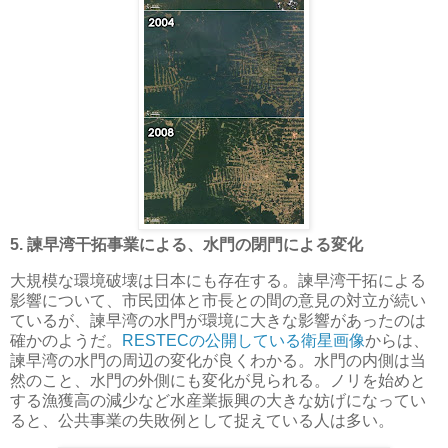
5. 諫早湾干拓事業による、水門の閉門による変化
大規模な環境破壊は日本にも存在する。諫早湾干拓による
影響について、市民団体と市長との間の意見の対立が続い
ているが、諫早湾の水門が環境に大きな影響があったのは
確かのようだ。
RESTECの公開している衛星画像
からは、
諫早湾の水門の周辺の変化が良くわかる。水門の内側は当
然のこと、水門の外側にも変化が見られる。ノリを始めと
する漁獲高の減少など水産業振興の大きな妨げになってい
ると、公共事業の失敗例として捉えている人は多い。