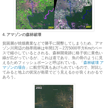
4. アマゾンの森林破壊
貧困層が焼畑農業などで勝手に開墾してしまうため、アマ
ゾン川周辺の熱帯雨林は年間1万～2万5000平方Kmのペー
スで縮小しているとされる。森林開発跡に格子状に黄色い
線が広がっているが、これは道であり、魚の骨のように見
えるためフィッシュボーンと呼ばれている。「
森林破壊 ア
マゾンの場合
」に航空写真もあげられているので、対比し
てみると地上の状況が衛星でどう見えるかが良くわかるで
あろう。