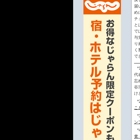
届
め
チ
と
で
与
り
く
で
*
代
忘
谷
け
*
こ
*
ン
*
党