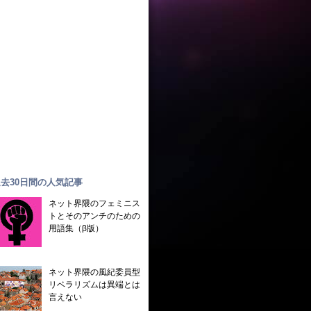
去30日間の人気記事
ネット界隈のフェミニス
トとそのアンチのための
用語集（β版）
ネット界隈の風紀委員型
リベラリズムは異端とは
言えない