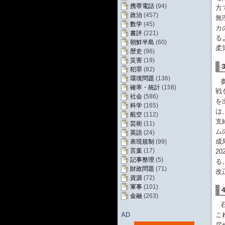
携帯電話
(94)
方
政治
(457)
無
数学
(45)
カ
書評
(221)
る
朝鮮半島
(60)
柔
歴史
(96)
災害
(19)
犯罪
(82)
環境問題
(136)
確率・統計
(158)
戦
社会
(586)
を
科学
(165)
は
航空
(112)
支
芸術
(11)
ム
英語
(24)
成
表現規制
(99)
言葉
(17)
2
記事整理
(5)
る
財政問題
(71)
改
資源
(72)
軍事
(101)
金融
(263)
AD
こ
戻