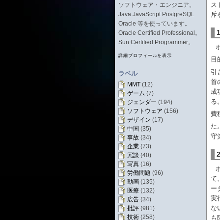
ス
ソフトウェア・エンジニア。
Java JavaScript PostgreSQL
斥
Oracle 等を使っています。
Oracle Certified Professional。
Sun Certified Programmer。
詳細プロフィールを表示
目
引
ラベル
首
MMT
(12)
成
ゲーム
(7)
る
ジェンダー
(194)
ソフトウェア
(156)
費
デザイン
(17)
た
中国
(35)
守
事故
(34)
企業
(73)
冗談
(40)
写真
(16)
労働問題
(96)
て
動画
(135)
ー
医療
(132)
実
広告
(34)
な
批評
(981)
技術
(258)
も