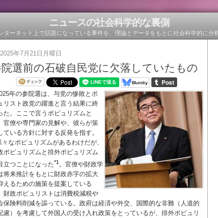
ニュースの社会科学的な裏側
ンターネット上で話題になっている事件を、理論とデータをもとに社会科学的に分
2025年7月21日月曜日
参院選前の石破自民党に欠落していたもの
2025年の参院選は、与党の惨敗とポ
ュリスト政党の躍進と言う結果に終
った。ここで言うポピュリズムと
、官僚や専門家の見解や、彼らが策
している方針に対する反発を指す。
様々なポピュリズムがあるわけだが、
政ポピュリズムと排外ポピュリズム
*1
目立つことになった
。官僚や財政学
は将来推計をもとに財政赤字の拡大
抑えるための施策を提案している
、財政ポピュリストは消費税減税や
会保険料削減を謳っている。政府は経済や外交、国際的な非難（人道的
配慮）を考慮して外国人の受け入れ政策をとっているが、排外ポピュリ