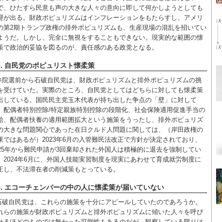
で、ひたすら民意も声の大きな人々の意向に即して何かしようとしても
理が出る。財政ポピュリズムはインフレーションをもたらすし、アメリ
の第2期トランプ政権の排外ポピュリズムも、生産現場の混乱を招いてい
ようだ。しかし、完全に無視をすることもできない。現実的な範囲の懐
策で政治的妥協を図るのが、責任感のある政党となる。
3. 自民党のポピュリスト懐柔策
参院選前から石破自民党は、財政ポピュリズムと排外ポピュリズムの挑
を受けていた。実際のところ、自民党としてはどちらに対しても懐柔策
出している。国民民主党玉木代表が持ち出した争点の「壁」に対して
、配偶者特別控除/特定親族特別控除の段階化、社会保険適用促進手当の
給、配偶者扶養の適用範囲拡大という施策をうったし、排外ポピュリズ
の大きな問題関心であった在日クルド人問題に関しては、（岸田政権の
果ではあるが）2023年6月の入管難民法改正で方針が決定されており、
025年から難民申請が3回棄却された外国人は積極的に退去を強制してい
。2024年6月に、外国人技能実習制度を現実にあわせて育成就労制度に
正し、不法滞在者の削減策もとっている。
4. エコーチェンバーの中の人に懐柔策が届いていない
石破自民党は、これらの施策を十分にアピールしていたのであろうか。
れらの施策が財政ポピュリズムと排外ポピュリズムに傾いた人々を呼び
せるほどのものでは無かった可能性もあるのだが、観察している限りは