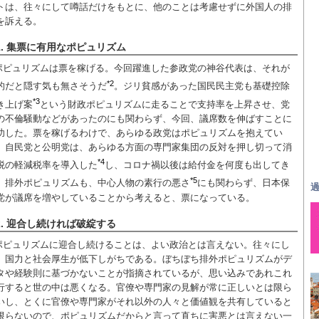
トは、往々にして噂話だけをもとに、他のことは考慮せずに外国人の排
を訴える。
1. 集票に有用なポピュリズム
ポピュリズムは票を稼げる。今回躍進した参政党の神谷代表は、それが
*2
的だと隠す気も無さそうだ
。ジリ貧感があった国民民主党も基礎控除
*3
き上げ案
という財政ポピュリズムに走ることで支持率を上昇させ、党
の不倫騒動などがあったのにも関わらず、今回、議席数を伸ばすことに
功した。票を稼げるわけで、あらゆる政党はポピュリズムを抱えてい
。自民党と公明党は、あらゆる方面の専門家集団の反対を押し切って消
*4
税の軽減税率を導入した
し、コロナ禍以後は給付金を何度も出してき
*5
。排外ポピュリズムも、中心人物の素行の悪さ
にも関わらず、日本保
過
党が議席を増やしていることから考えると、票になっている。
2. 迎合し続ければ破綻する
ポピュリズムに迎合し続けることは、よい政治とは言えない。往々にし
、国力と社会厚生が低下しがちである。ぼちぼち排外ポピュリズムがデ
タや経験則に基づかないことが指摘されているが、思い込みであれこれ
行すると世の中は悪くなる。官僚や専門家の見解が常に正しいとは限ら
いし、とくに官僚や専門家がそれ以外の人々と価値観を共有していると
限らないので、ポピュリズムだからと言って直ちに害悪とは言えない一