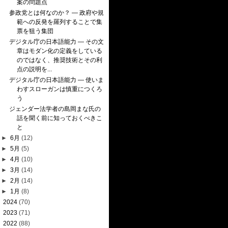
案の問題点
参政党とは何なのか？ — 政府や規
範への反発を羅列することで集
票を狙う集団
デジタル庁の日本語能力 — その文
章はモダン化の定義をしている
のではなく、推奨技術とその利
点の説明を...
デジタル庁の日本語能力 — 使いま
わすスローガンは慎重につくろ
う
ジェンダー法学者の島岡まな氏の
話を聞く前に知っておくべきこ
と
►
6月
(12)
►
5月
(5)
►
4月
(10)
►
3月
(14)
►
2月
(14)
►
1月
(8)
►
2024
(70)
►
2023
(71)
►
2022
(88)