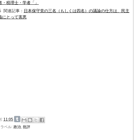
者・税理士・学者「」
5
関連記事：
日本保守党の三名（もしくは四名）の議論の仕方は、民主
義にとって害悪
刻:
11:05
ラベル:
政治
,
批評