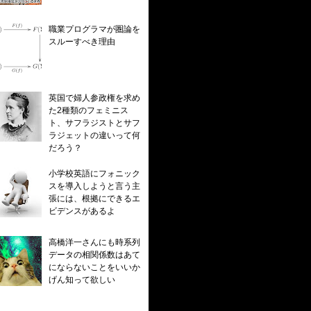
職業プログラマが圏論を
スルーすべき理由
英国で婦人参政権を求め
た2種類のフェミニス
ト、サフラジストとサフ
ラジェットの違いって何
だろう？
小学校英語にフォニック
スを導入しようと言う主
張には、根拠にできるエ
ビデンスがあるよ
高橋洋一さんにも時系列
データの相関係数はあて
にならないことをいいか
げん知って欲しい