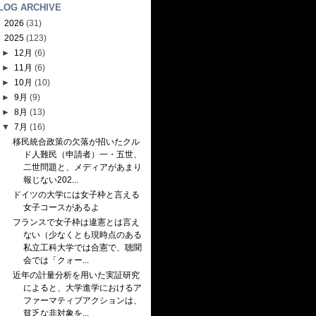
LOG ARCHIVE
►
2026
(31)
▼
2025
(123)
►
12月
(6)
►
11月
(6)
►
10月
(10)
►
9月
(9)
►
8月
(13)
▼
7月
(16)
移民統合政策の欠落が招いたクル
ド人難民（申請者）一・五世、
二世問題と、メディアがあまり
報じない202...
ドイツの大学には女子枠と言える
女子コースがあるよ
フランスで女子枠は違憲とは言え
ない（少なくとも現時点のある
私立工科大学では合憲で、聴聞
会では「クォー...
近年の計量分析を用いた実証研究
によると、大学進学におけるア
ファーマティブアクションは、
貧乏な非対象を...