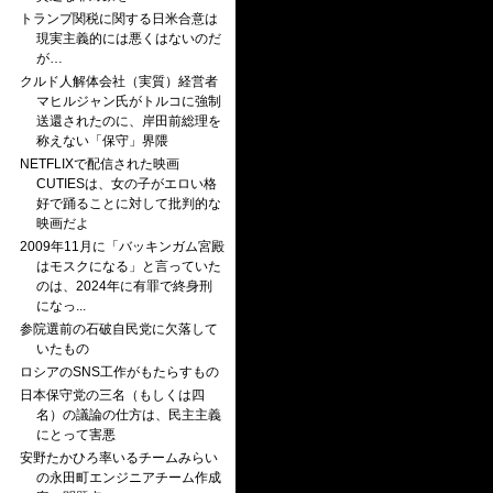
トランプ関税に関する日米合意は
現実主義的には悪くはないのだ
が…
クルド人解体会社（実質）経営者
マヒルジャン氏がトルコに強制
送還されたのに、岸田前総理を
称えない「保守」界隈
NETFLIXで配信された映画
CUTIESは、女の子がエロい格
好で踊ることに対して批判的な
映画だよ
2009年11月に「バッキンガム宮殿
はモスクになる」と言っていた
のは、2024年に有罪で終身刑
になっ...
参院選前の石破自民党に欠落して
いたもの
ロシアのSNS工作がもたらすもの
日本保守党の三名（もしくは四
名）の議論の仕方は、民主主義
にとって害悪
安野たかひろ率いるチームみらい
の永田町エンジニアチーム作成