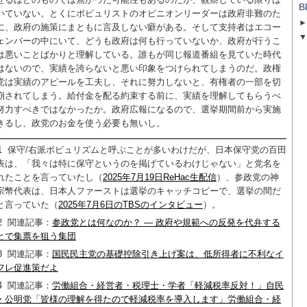
B
いていない。とくにポピュリストのオピニオンリーダーは政府非難のた
に、政府の施策にまともに言及しない癖がある。そして支持者はエコー
ェンバーの中にいて、どうも政府は何も行っていないか、政府が行うこ
は悪いことばかりと理解している。誰もが同じ報道番組を見ていた時代
はないので、実績を誇らないと悪い印象をつけられてしまうのだ。政権
党は実績のアピールを工夫し、それに努力しないと、有権者の一部を切
崩されてしまう。給付金を配る約束する前に、実績を理解してもらうべ
努力すべきではなかったか。政府広報になるので、選挙期間前から実施
きるし、政党のお金を使う必要も無いし。
1
保守/右派ポピュリズムと呼ぶことが多いわけだが、日本保守党の百田
表は、「我々は特に保守というのを掲げているわけじゃない」と党名を
れたことを言っていたし（
2025年7月19日ReHac生配信
）、参政党の神
宗幣代表は、日本人ファーストは選挙のキャッチコピーで、選挙の間だ
と言っていた（
2025年7月6日のTBSのインタビュー
）。
2
関連記事：
参政党とは何なのか？ — 政府や規範への反発を代弁する
とで集票を狙う集団
3
関連記事：
国民民主党の基礎控除引き上げ案は、低所得者に不利なイ
フレ促進策だよ
4
関連記事：
労働組合・経営者・税理士・学者「軽減税率反対！」自民
・公明党「皆様の理解を得たので軽減税率を導入します」労働組合・経