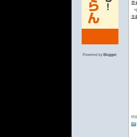
営
*
主
Powered by
Blogger
.
時