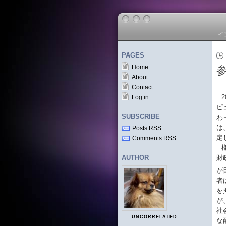
イ
PAGES
Home
About
Contact
Log in
ピ
SUBSCRIBE
わ
は
Posts RSS
定
Comments RSS
AUTHOR
財
が
者
を
が
社
UNCORRELATED
な