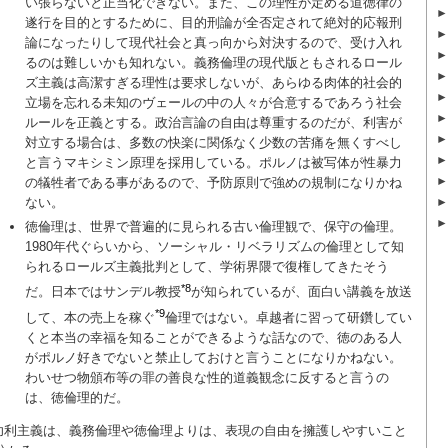
い張らないと正当化できない。また、この理性が定める道徳律の
遂行を目的とするために、目的刑論が全否定されて絶対的応報刑
論になったりして現代社会と真っ向から対決するので、受け入れ
るのは難しいかも知れない。義務倫理の現代版ともされるロール
ズ主義は高潔すぎる理性は要求しないが、あらゆる肉体的社会的
立場を忘れる未知のヴェールの中の人々が合意するであろう社会
ルールを正義とする。政治言論の自由は尊重するのだが、利害が
対立する場合は、多数の快楽に関係なく少数の苦痛を無くすべし
と言うマキシミン原理を採用している。ポルノは被写体が性暴力
の犠牲者である事があるので、予防原則で強めの規制になりかね
ない。
徳倫理は、世界で普遍的に見られる古い倫理観で、保守の倫理。
1980年代ぐらいから、ソーシャル・リベラリズムの倫理として知
られるロールズ主義批判として、学術界隈で復権してきたそう
*8
だ。日本ではサンデル教授
が知られているが、面白い講義を放送
*9
して、本の売上を稼ぐ
倫理ではない。卓越者に習って研鑽してい
くと本当の幸福を知ることができるような話なので、徳のある人
がポルノ好きでないと禁止しておけと言うことになりかねない。
わいせつ物頒布等の罪の善良な性的道義観念に反すると言うの
は、徳倫理的だ。
功利主義は、義務倫理や徳倫理よりは、表現の自由を擁護しやすいこと