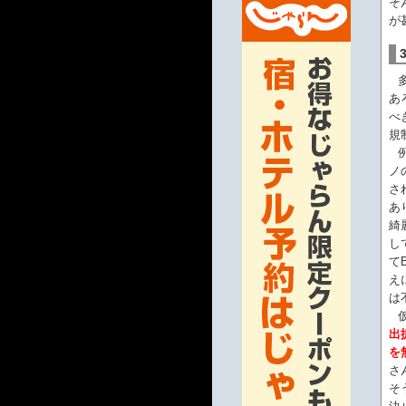
そ
が
あ
べ
規
ノ
さ
あ
綺
し
て
え
は
出
を
さ
そ