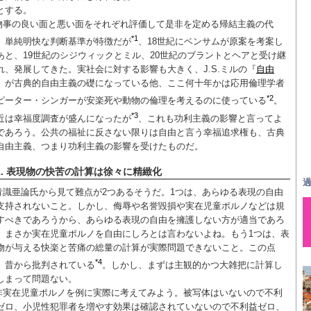
とする。
物事の良い面と悪い面をそれぞれ評価して是非を定める帰結主義の代
*1
。単純明快な判断基準が特徴だが
、18世紀にベンサムが原案を考案し
あと、19世紀のシジウィックとミル、20世紀のブラントとヘアと受け継
れ、発展してきた。実社会に対する影響も大きく、J.S.ミルの『
自由
』が古典的自由主義の礎になっている他、ここ何十年かは応用倫理学者
*2
ピーター・シンガーが安楽死や動物の倫理を考えるのに使っている
。
*3
近は幸福度調査が盛んになったが
、これも功利主義の影響と言ってよ
であろう。公共の福祉に反さない限りは自由と言う幸福追求権も、古典
自由主義、つまり功利主義の影響を受けたものだ。
1. 表現物の快苦の計算は徐々に精緻化
過
青識亜論氏から見て難点が2つあるそうだ。1つは、あらゆる表現の自由
支持されないこと。しかし、侮辱や名誉毀損や実在児童ポルノなどは規
すべきであろうから、あらゆる表現の自由を擁護しない方が適当であろ
。まさか実在児童ポルノを自由にしろとは言わないよね。もう1つは、表
物が与える快楽と苦痛の総量の計算が実際問題できないこと。この点
*4
、昔から批判されている
。しかし、まずは主観的かつ大雑把に計算し
しまって問題ない。
非実在児童ポルノを例に実際に考えてみよう。被写体はいないので不利
ゼロ、小児性犯罪者を増やす効果は確認されていないので不利益ゼロ、