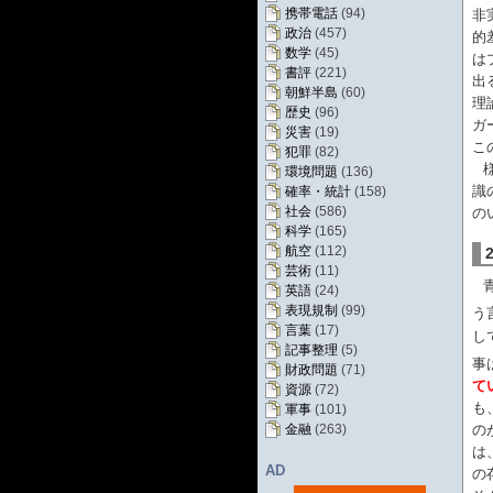
携帯電話
(94)
非
政治
(457)
的
数学
(45)
は
書評
(221)
出
朝鮮半島
(60)
理
歴史
(96)
ガ
災害
(19)
こ
犯罪
(82)
環境問題
(136)
識
確率・統計
(158)
社会
(586)
の
科学
(165)
航空
(112)
芸術
(11)
英語
(24)
表現規制
(99)
う
言葉
(17)
し
記事整理
(5)
事
財政問題
(71)
て
資源
(72)
も
軍事
(101)
の
金融
(263)
は
AD
の