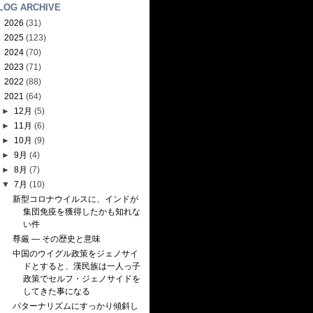
LOG ARCHIVE
►
2026
(31)
►
2025
(123)
►
2024
(70)
►
2023
(71)
►
2022
(88)
▼
2021
(64)
►
12月
(5)
►
11月
(6)
►
10月
(9)
►
9月
(4)
►
8月
(7)
▼
7月
(10)
新型コロナウイルスに、インドが
集団免疫を獲得したかも知れな
い件
尊厳 — その歴史と意味
中国のウイグル政策をジェノサイ
ドとすると、漢民族は一人っ子
政策でセルフ・ジェノサイドを
してきた事になる
パターナリズムにすっかり傾斜し