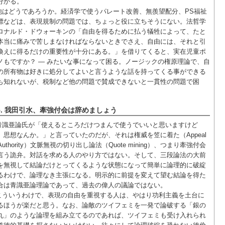
分かる。
他はどうであろうか。経済学で使うパレート改善、無羨望配分、PS福祉
標などは、表現規制の問題では、ちょっと役に立ちそうにない。法哲学
ロナルド・ドウォーキンの「自由を得るために払う犠牲によって、たと
本当に痛みで苦しまなければならないときでさえ、自由には、それと引
換えに得るだけの重要性が十分にある。」を借りてくると、実在児童ポ
ノもですか？ — みたいな事になって困る。ノージックの権原理論で、自
の所有物は好きに処分してよいと言うような話を持ってくる事ができる
も知れないが、税制など他の問題で賛成できないと一貫性の問題で困
。
5. 我田引水、牽強付会は辞めましょう
青識亜論氏が「使えるところだけつまんで使うでいいと思いますけど
。思想なんか。」と言っていたのだが、それは権威を笠に着た（Appeal
 Authority）文脈無視の切り出し論法（Quote mining）、つまり牽強付会
言う詭弁。対話を求める人のやり方ではない。そして、三段論法の大前
を無視して結論だけとってくるような状態になって簡単に論理的に破綻
るわけで、論理なき主張になる。明示的に前提を変えて望む結論を得た
合は青識亜論理論であって、過去の偉人の議論ではない。
こういうわけで、表現の自由を重視する人は、やはり功利主義を土台に
るほうが楽だと思う。なお、論敵のツイフェミを一発で論破する「銀の
丸」のような論理を組み立てるのであれば、ツイフェミも受け入れられ