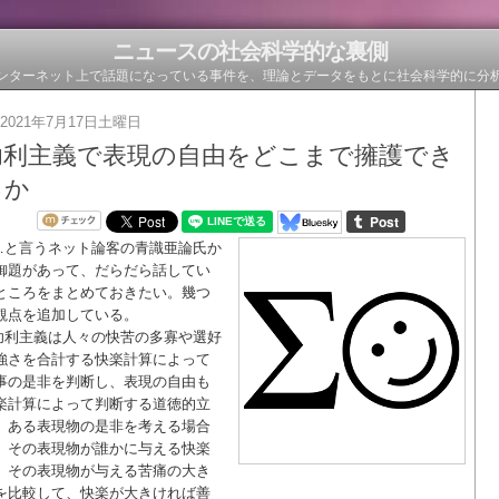
ニュースの社会科学的な裏側
ンターネット上で話題になっている事件を、理論とデータをもとに社会科学的に分
2021年7月17日土曜日
功利主義で表現の自由をどこまで擁護でき
るか
…と言うネット論客の青識亜論氏か
御題があって、だらだら話してい
ところをまとめておきたい。幾つ
観点を追加している。
功利主義は人々の快苦の多寡や選好
強さを合計する快楽計算によって
事の是非を判断し、表現の自由も
楽計算によって判断する道徳的立
。ある表現物の是非を考える場合
、その表現物が誰かに与える快楽
、その表現物が与える苦痛の大き
を比較して、快楽が大きければ善