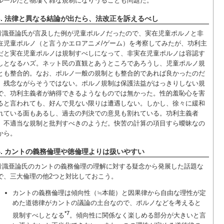
ルールだと物凄く雑な規制になりうることも問題だ。
3. 法律と異なる結論が出たら、法改正を訴えるべし
青識亜論氏が言及した例が児童ポルノだったので、実在児童ポルノと非
在児童ポルノ（と言うかエロアニメ/ゲーム）を考察してみたが、功利主
だと実在児童ポルノは規制すべしになって、非実在児童ポルノは容認す
しとなるハズ。ネット民の直観とあうところであろうし、児童ポルノ規
とも整合的。なお、ポルノ一般の規制とも整合的であれば良かったのだ
、残念ながらそうではない。ポルノ規制は保護法益がはっきりしない規
で、功利主義者が納得できるようなものでは無かった。性的羞恥心を害
ると言われても、好んで見ない限りは遭遇しない。しかし、徐々に緩和
れている面もあるし、過去の判決での意見も割れている。功利主義者
、不適当な規制と批判すべきのようだ。快苦の計算の項目すら曖昧なの
から。
4. カントの義務倫理や徳倫理よりは扱いやすい
青識亜論氏のカントの義務倫理の理解に対する疑念から発展した話題な
で、三大倫理の他2つと対比しておこう。
カントの義務倫理は傾向性（≒本能）と因果律から自由な理性が定
めた道徳律がカントの議論の土台なので、ポルノなどを考えると
*7
規制すべしとなる
。傾向性に関係なく楽しめる部分が大きいと言