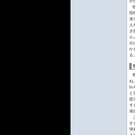
が
指
者
え
き
ル
分
か
る
ね
to
と
提
す
場
す
弾