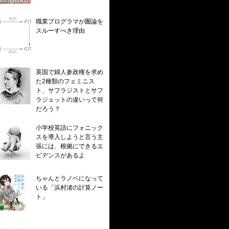
職業プログラマが圏論を
スルーすべき理由
英国で婦人参政権を求め
た2種類のフェミニス
ト、サフラジストとサフ
ラジェットの違いって何
だろう？
小学校英語にフォニック
スを導入しようと言う主
張には、根拠にできるエ
ビデンスがあるよ
ちゃんとラノベになって
いる「浜村渚の計算ノー
ト」