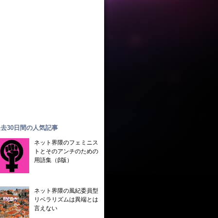
去30日間の人気記事
ネット界隈のフェミニス
トとそのアンチのための
用語集（β版）
ネット界隈の風紀委員型
リベラリズムは異端とは
言えない