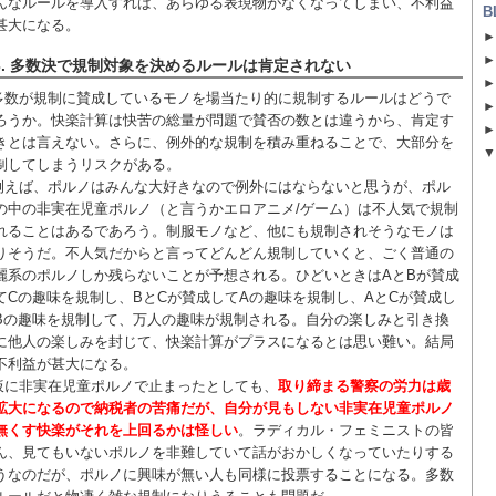
んなルールを導入すれば、あらゆる表現物がなくなってしまい、不利益
B
甚大になる。
3. 多数決で規制対象を決めるルールは肯定されない
多数が規制に賛成しているモノを場当たり的に規制するルールはどうで
ろうか。快楽計算は快苦の総量が問題で賛否の数とは違うから、肯定す
きとは言えない。さらに、例外的な規制を積み重ねることで、大部分を
制してしまうリスクがある。
例えば、ポルノはみんな大好きなので例外にはならないと思うが、ポル
の中の非実在児童ポルノ（と言うかエロアニメ/ゲーム）は不人気で規制
れることはあるであろう。制服モノなど、他にも規制されそうなモノは
りそうだ。不人気だからと言ってどんどん規制していくと、ごく普通の
麗系のポルノしか残らないことが予想される。ひどいときはAとBが賛成
てCの趣味を規制し、BとCが賛成してAの趣味を規制し、AとCが賛成し
Bの趣味を規制して、万人の趣味が規制される。自分の楽しみと引き換
に他人の楽しみを封じて、快楽計算がプラスになるとは思い難い。結局
不利益が甚大になる。
仮に非実在児童ポルノで止まったとしても、
取り締まる警察の労力は歳
拡大になるので納税者の苦痛だが、自分が見もしない非実在児童ポルノ
無くす快楽がそれを上回るかは怪しい
。ラディカル・フェミニストの皆
ん、見てもいないポルノを非難していて話がおかしくなっていたりする
うなのだが、ポルノに興味が無い人も同様に投票することになる。多数