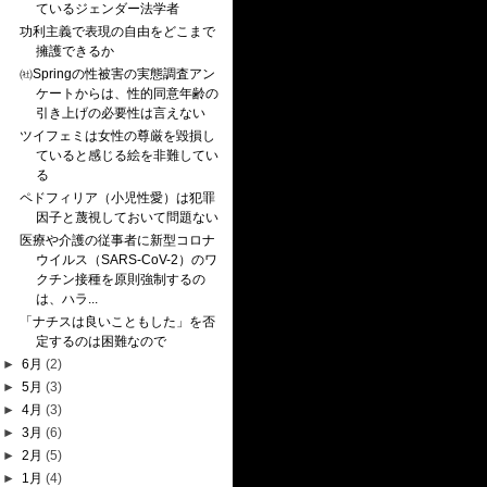
ているジェンダー法学者
功利主義で表現の自由をどこまで
擁護できるか
㈳Springの性被害の実態調査アン
ケートからは、性的同意年齢の
引き上げの必要性は言えない
ツイフェミは女性の尊厳を毀損し
ていると感じる絵を非難してい
る
ペドフィリア（小児性愛）は犯罪
因子と蔑視しておいて問題ない
医療や介護の従事者に新型コロナ
ウイルス（SARS-CoV-2）のワ
クチン接種を原則強制するの
は、ハラ...
「ナチスは良いこともした」を否
定するのは困難なので
►
6月
(2)
►
5月
(3)
►
4月
(3)
►
3月
(6)
►
2月
(5)
►
1月
(4)