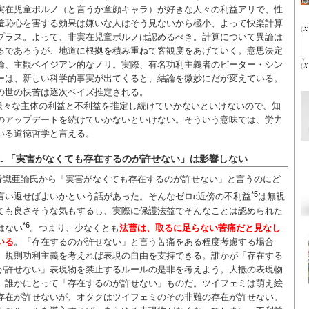
実在児童ポルノ（と言うか童顔キャラ）が好きな人々の利益アリで、性
羞恥心を害する効果は嫌いな人はそう見ないから極小、よって快楽計算
プラス。よって、非実在児童ポルノは認めるべき。計算について異論は
るであろうが、地道に根拠を積み重ねて客観度をあげていく。意思決定
論、主観ベイジアン的なノリ。実際、有名功利主義者のピーター・シン
ーは、新しい科学的事実が出てくると、結論を微妙にだが変えている。
の世の快苦は逐次ベイズ推定される。
様々な主体の利益と不利益を推定し続けていかないといけないので、知
のアップデートを続けていかないといけない。そういう意味では、労力
いる道徳哲学と言える。
2. 「実害がなくても存在するのが許せない」は影響しない
青識亜論氏から「実害がなくても存在するのが許せない」と言うのにど
*5
言い返せばよいかという話があった。そんなゼロε近傍の不利益
は無視
ても良さそうな気もするし、実際に保護法益でそんなことは認められた
*6
はない
。つまり、少なくとも
法曹は、取るに足らない苦痛だと見なし
いる
。「存在するのが許せない」と言う苦痛をある程度考慮する場合
、規則功利主義を考えれば表現の自由を支持できる。誰かが「存在する
が許せない」表現物を禁止するルールの是非を考えよう。大抵の表現物
、誰かにとって「存在するのが許せない」ものだ。ツイフェミは萌え絵
存在が許せないが、オタクはツイフェミのその非難の存在が許せない。