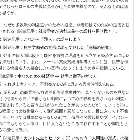
道徳的基礎を探さないといけない。往々にして論理破綻を恐れない徳倫
が混じったロールズ主義に見せかけた直観主義なので、そんなものは無
と思うが。
1
なぜか多数派の利益追求のための道徳、弱者切捨てのための道徳と勘
いされる（関連記事：
社会学者が功利主義への誤解を振り撒く
）。
2
関連記事：
これから「殺人」の話をしよう
3
関連記事：
厚生労働省の官僚に読んで欲しい「幸福の研究」
4
効用の個人間比較不可能性を前提に理論を組み立てる経済学者には疑
を持たれている。また、ノーベル賞受賞経済学者のセンには、快苦を強
感じる快楽名人の都合によい基準になってしまう欠点を指摘している。
関連記事：
幸せのための経済学 — 効率と衡平の考え方
5
それ以上考えると、不利益がε未満に思える思考時間δがある。
6
昭和63年の商業宣伝放送差止等請求事件で、見たくないものを見ない
利（他者から自己の欲しない刺戟によつて心の静穏を害されない利益）
侵害されていると言う主張がされたことがあったのだが、ちょっと目に
る程度では比較衡量をして受忍範囲と棄却になった。目に入っても不愉
と言うだけでは排除にならないわけで、侮辱や名誉毀損やプライバシー
害にでもならない限り、目に入らないところで存在することが問題とさ
る可能性は低い。
7
関連記事：
カント先生とセックス (1) いちおう「人間性の定式」の確