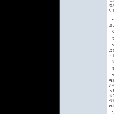
る
理
い
*
違
*
*
*
念
く
*
*
権
が
入
快
侵
れ
*