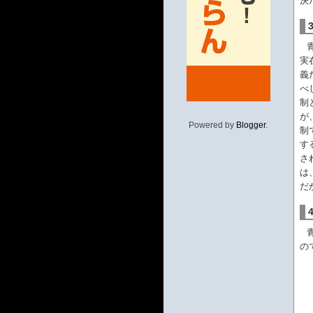
決
実
義
べ
制
が
Powered by
Blogger
.
制
す
さ
は
だ
の