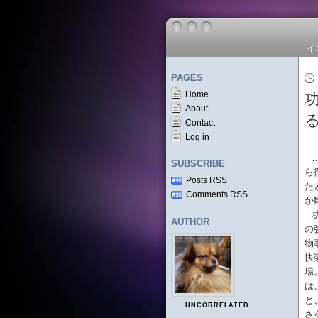
イ
PAGES
Home
About
Contact
Log in
SUBSCRIBE
ら
Posts RSS
た
Comments RSS
か
AUTHOR
の
物
快
場
は
と
UNCORRELATED
さ