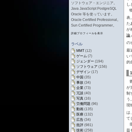
ソフトウェア・エンジニア。
し
Java JavaScript PostgreSQL
Oracle 等を使っています。
表
Oracle Certified Professional。
た
Sun Certified Programmer。
が
詳細プロフィールを表示
論
の
ラベル
最
MMT
(12)
い
ゲーム
(7)
ジェンダー
(194)
的
ソフトウェア
(156)
デザイン
(17)
中国
(35)
事故
(34)
が
企業
(73)
制
冗談
(40)
写真
(16)
う
労働問題
(96)
現
動画
(135)
は
医療
(132)
て
広告
(34)
批評
(981)
益
技術
(258)