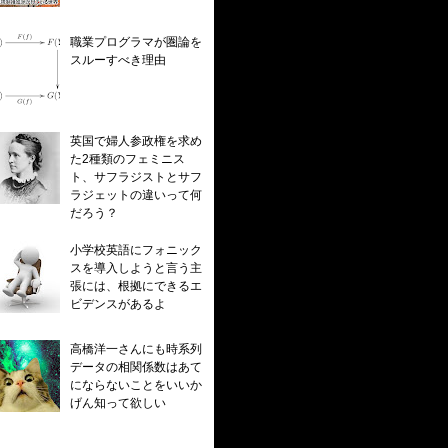
職業プログラマが圏論を
スルーすべき理由
英国で婦人参政権を求め
た2種類のフェミニス
ト、サフラジストとサフ
ラジェットの違いって何
だろう？
小学校英語にフォニック
スを導入しようと言う主
張には、根拠にできるエ
ビデンスがあるよ
高橋洋一さんにも時系列
データの相関係数はあて
にならないことをいいか
げん知って欲しい