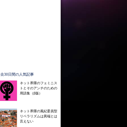
去30日間の人気記事
ネット界隈のフェミニス
トとそのアンチのための
用語集（β版）
ネット界隈の風紀委員型
リベラリズムは異端とは
言えない