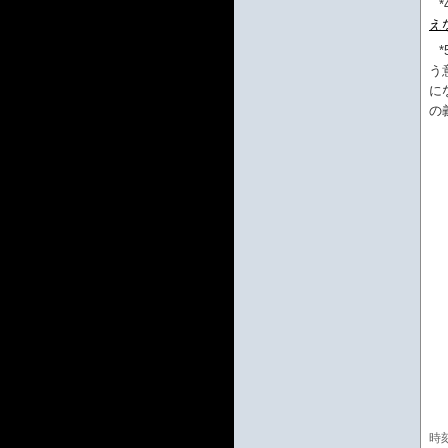
*
え
*
う
に
の
時