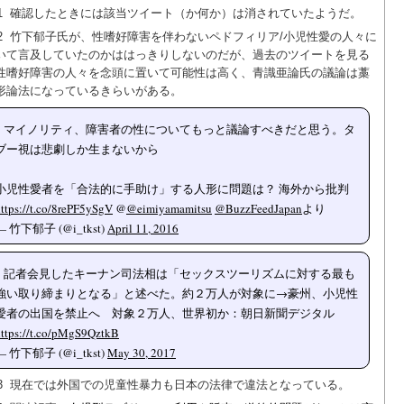
1
確認したときには該当ツイート（か何か）は消されていたようだ。
2
竹下郁子氏が、性嗜好障害を伴わないペドフィリア/小児性愛の人々に
いて言及していたのかははっきりしないのだが、過去のツイートを見る
性嗜好障害の人々を念頭に置いて可能性は高く、青識亜論氏の議論は藁
形論法になっているきらいがある。
マイノリティ、障害者の性についてもっと議論すべきだと思う。タ
ブー視は悲劇しか生まないから
小児性愛者を「合法的に手助け」する人形に問題は？ 海外から批判
ttps://t.co/8rePF5ySgV
@
@eimiyamamitsu
@BuzzFeedJapan
より
— 竹下郁子 (@i_tkst)
April 11, 2016
記者会見したキーナン司法相は「セックスツーリズムに対する最も
強い取り締まりとなる」と述べた。約２万人が対象に→豪州、小児性
愛者の出国を禁止へ 対象２万人、世界初か：朝日新聞デジタル
ttps://t.co/pMgS9QztkB
— 竹下郁子 (@i_tkst)
May 30, 2017
3
現在では外国での児童性暴力も日本の法律で違法となっている。