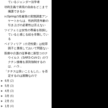
ているジェンダー法学者
功利主義で表現の自由をどこまで
擁護できるか
㈳Springの性被害の実態調査アン
ケートからは、性的同意年齢の
引き上げの必要性は言えない
ツイフェミは女性の尊厳を毀損し
ていると感じる絵を非難してい
る
ペドフィリア（小児性愛）は犯罪
因子と蔑視しておいて問題ない
医療や介護の従事者に新型コロナ
ウイルス（SARS-CoV-2）のワ
クチン接種を原則強制するの
は、ハラ...
「ナチスは良いこともした」を否
定するのは困難なので
►
6月
(2)
►
5月
(3)
►
4月
(3)
►
3月
(6)
►
2月
(5)
►
1月
(4)