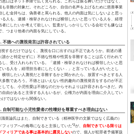
の悪口はネット界隈で広く見られる。これらは振る舞いだけではなく、
面も非難の対象だ。それどころか、自信の名声を上げるために慈善事業
勤しむ金持ちは、偽善者と罵られる。他人の内面は気にしないよと思っ
いる人も、逮捕・検挙されなければ横領したいと思っている人を、経理
当者にしたいか考えて欲しい。監査がしっかりしている会社でも嫌なは
で、つまり他者の内面を気にしている。
3. 不徳への蔑視発言は許容されている
蔑視するだけではなく、蔑視を口に出すのは不正であろうか。前述の通
（誰かと特定せずに）不徳な性格や性質を非難することは広く行われて
るし、受け入れられている。「逮捕・検挙されなければ横領したいと思
ている人を，経理担当者にしたくない．」と言っている人がいたとし
、横領したい人蔑視だと非難するかと聞かれたら、放置すべきとする人
大多数であろう。不徳とはいえない性的趣向の蔑視発言をするのが不正
としても、小児性愛は不徳なのだからそれよりは許容されるべきだ。内
の自由があると主張する人もいるが、公権力が内面を理由に介入してい
わけではないから関係ない。
4. 自制可能な小児性愛者の性嗜好を尊重すべき理由はない
青識亜論氏はまた、自制できている（精神医学の文脈ではなく広義の）
*2
ドフィリアへの侮辱になると主張していた
が、
自制できている限りは
ドフィリアである事は基本的に露見しない
ので、個人が犯罪者予備軍扱