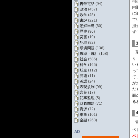
司
携帯電話
(94)
内
政治
(457)
に
数学
(45)
て
書評
(221)
担
朝鮮半島
(60)
歴史
(96)
ず
災害
(19)
犯罪
(82)
環境問題
(136)
確率・統計
(158)
り
社会
(586)
い
科学
(165)
航空
(112)
っ
芸術
(11)
て
英語
(24)
が
表現規制
(99)
だ
言葉
(17)
面
記事整理
(5)
る
財政問題
(71)
資源
(72)
軍事
(101)
金融
(263)
ペ
AD
ペ