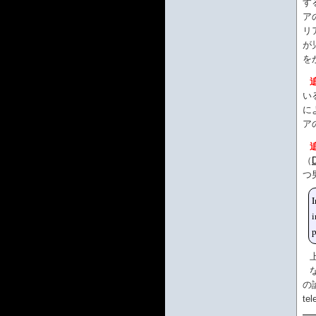
す
ア
リ
が
を
追
い
に
ア
追
（
つ
I
i
p
の
t