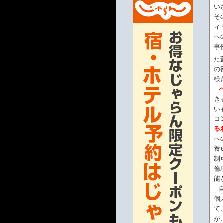
い
そ
ィ
へ
事
た
の
様
き
い
コ
る
へ
養
制
倫
能
個
て
が