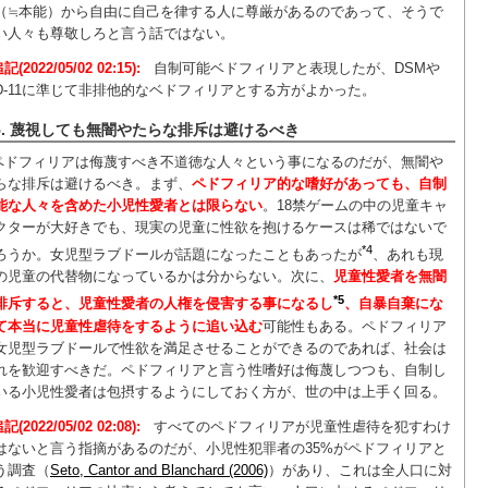
（≒本能）から自由に自己を律する人に尊厳があるのであって、そうで
い人々も尊敬しろと言う話ではない。
記(2022/05/02 02:15):
自制可能ベドフィリアと表現したが、DSMや
CD-11に準じて非排他的なベドフィリアとする方がよかった。
5. 蔑視しても無闇やたらな排斥は避けるべき
ペドフィリアは侮蔑すべき不道徳な人々という事になるのだが、無闇や
らな排斥は避けるべき。まず、
ペドフィリア的な嗜好があっても、自制
能な人々を含めた小児性愛者とは限らない
。18禁ゲームの中の児童キャ
クターが大好きでも、現実の児童に性欲を抱けるケースは稀ではないで
*4
ろうか。女児型ラブドールが話題になったこともあったが
、あれも現
の児童の代替物になっているかは分からない。次に、
児童性愛者を無闇
*5
排斥すると、児童性愛者の人権を侵害する事になるし
、自暴自棄にな
て本当に児童性虐待をするように追い込む
可能性もある。ペドフィリア
女児型ラブドールで性欲を満足させることができるのであれば、社会は
れを歓迎すべきだ。ペドフィリアと言う性嗜好は侮蔑しつつも、自制し
いる小児性愛者は包摂するようにしておく方が、世の中は上手く回る。
記(2022/05/02 02:08):
すべてのペドフィリアが児童性虐待を犯すわけ
はないと言う指摘があるのだが、小児性犯罪者の35%がペドフィリアと
う調査（
Seto, Cantor and Blanchard (2006)
）があり、これは全人口に対