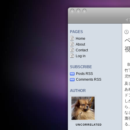
イ
PAGES
Home
About
Contact
Log in
B
SUBSCRIBE
竹
Posts RSS
児
Comments RSS
及
あ
AUTHOR
ド
し
ら
な
蔑
る
UNCORRELATED