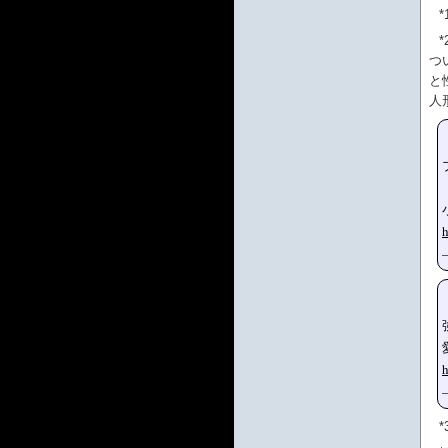
*
*
つ
と
人
h
h
*