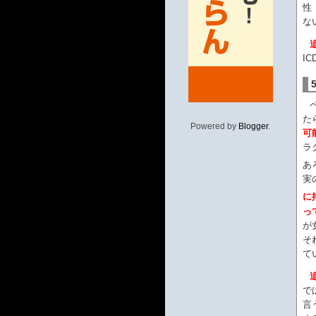
性
な
追
I
た
Powered by
Blogger
.
可
ラ
あ
実
に
っ
が
そ
て
追
で
言