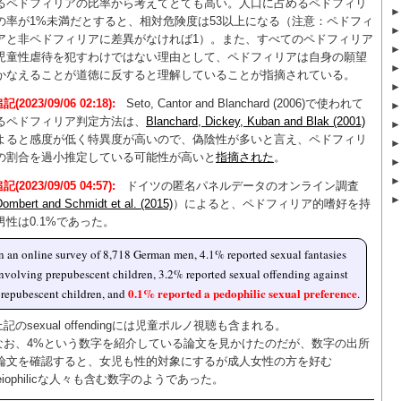
るペドフィリアの比率から考えてとても高い。人口に占めるペドフィリ
の率が1%未満だとすると、相対危険度は53以上になる（注意：ペドフィ
アと非ペドフィリアに差異がなければ1）。また、すべてのペドフィリア
児童性虐待を犯すわけではない理由として、ペドフィリアは自身の願望
かなえることが道徳に反すると理解していることが指摘されている。
記(2023/09/06 02:18):
Seto, Cantor and Blanchard (2006)で使われて
るペドフィリア判定方法は、
Blanchard, Dickey, Kuban and Blak (2001)
よると感度が低く特異度が高いので、偽陰性が多いと言え、ペドフィリ
の割合を過小推定している可能性が高いと
指摘された
。
記(2023/09/05 04:57):
ドイツの匿名パネルデータのオンライン調査
Dombert and Schmidt et al. (2015)
）によると、ペドフィリア的嗜好を持
男性は0.1%であった。
n an online survey of 8,718 German men, 4.1% reported sexual fantasies
nvolving prepubescent children, 3.2% reported sexual offending against
0.1% reported a pedophilic sexual preference
repubescent children, and
.
上記のsexual offendingには児童ポルノ視聴も含まれる。
なお、4%という数字を紹介している論文を見かけたのだが、数字の出所
論文を確認すると、女児も性的対象にするが成人女性の方を好む
eleiophilicな人々も含む数字のようであった。