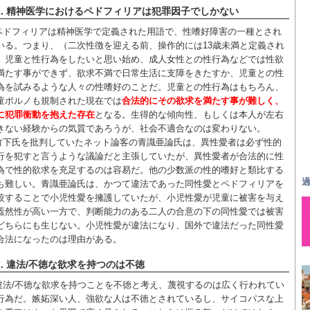
1. 精神医学におけるペドフィリアは犯罪因子でしかない
ペドフィリアは精神医学で定義された用語で、性嗜好障害の一種とされ
いる。つまり、（二次性徴を迎える前、操作的には13歳未満と定義され
）児童と性行為をしたいと思い始め、成人女性との性行為などでは性欲
満たす事ができず、欲求不満で日常生活に支障をきたすか、児童との性
為を試みるような人々の性嗜好のことだ。児童との性行為はもちろん、
童ポルノも規制された現在では
合法的にその欲求を満たす事が難しく、
に犯罪衝動を抱えた存在
となる。生得的な傾向性、もしくは本人が左右
きない経験からの気質であろうが、社会不適合なのは変わりない。
竹下氏を批判していたネット論客の青識亜論氏は、異性愛者は必ず性的
行を犯すと言うような議論だと主張していたが、異性愛者が合法的に性
為で性的欲求を充足するのは容易だ。他の少数派の性的嗜好と類比する
過
も難しい。青識亜論氏は、かつて違法であった同性愛とペドフィリアを
較することで小児性愛を擁護していたが、小児性愛が児童に被害を与え
蓋然性が高い一方で、判断能力のある二人の合意の下の同性愛では被害
どちらにも生じない。小児性愛が違法になり、国外で違法だった同性愛
合法になったのは理由がある。
2. 違法/不徳な欲求を持つのは不徳
違法/不徳な欲求を持つことを不徳と考え、蔑視するのは広く行われてい
行為だ。嫉妬深い人、強欲な人は不徳とされているし、サイコパスな上