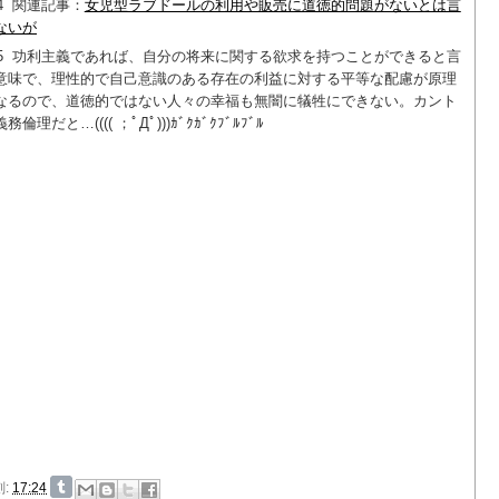
4
関連記事：
女児型ラブドールの利用や販売に道徳的問題がないとは言
ないが
5
功利主義であれば、自分の将来に関する欲求を持つことができると言
意味で、理性的で自己意識のある存在の利益に対する平等な配慮が原理
なるので、道徳的ではない人々の幸福も無闇に犠牲にできない。カント
義務倫理だと…
(((( ；ﾟДﾟ)))ｶﾞｸｶﾞｸﾌﾞﾙﾌﾞﾙ
刻:
17:24