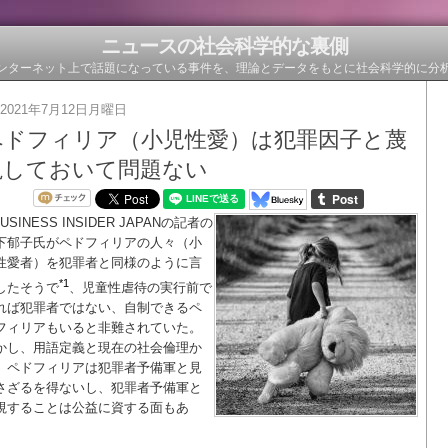
ニュースの社会科学的な裏側
ンターネット上で話題になっている事件を、理論とデータをもとに社会科学的に分
2021年7月12日月曜日
ペドフィリア（小児性愛）は犯罪因子と蔑
視しておいて問題ない
USINESS INSIDER JAPANの記者の
下郁子氏がペドフィリアの人々（小
性愛者）を犯罪者と同様のように言
*1
したそうで
、児童性虐待の実行前で
れば犯罪者ではない、自制できるペ
フィリアもいると非難されていた。
かし、用語定義と現在の社会倫理か
、ペドフィリアは犯罪者予備軍と見
さざるを得ないし、犯罪者予備軍と
視することは公益に資する面もあ
。