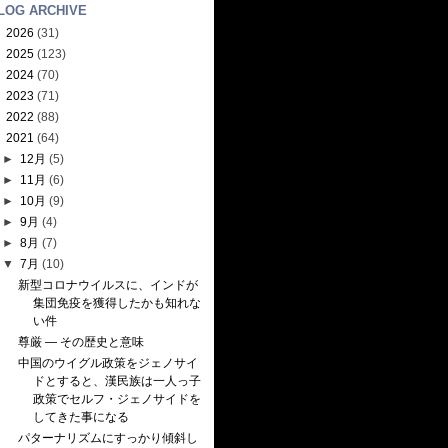
LOG ARCHIVE
►
2026
(31)
►
2025
(123)
►
2024
(70)
►
2023
(71)
►
2022
(88)
▼
2021
(64)
►
12月
(5)
►
11月
(6)
►
10月
(9)
►
9月
(4)
►
8月
(7)
▼
7月
(10)
新型コロナウイルスに、インドが
集団免疫を獲得したかも知れな
い件
尊厳 — その歴史と意味
中国のウイグル政策をジェノサイ
ドとすると、漢民族は一人っ子
政策でセルフ・ジェノサイドを
してきた事になる
パターナリズムにすっかり傾斜し