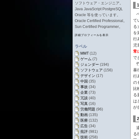
ソフトウェア・エンジニア。
Java JavaScript PostgreSQL
Oracle 等を使っています。
て
Oracle Certified Professional。
る
Sun Certified Programmer。
を
詳細プロフィールを表示
行
児
ラベル
常
MMT
(12)
で
ゲーム
(7)
ジェンダー
(194)
暴
ソフトウェア
(156)
デザイン
(17)
行
中国
(35)
の
事故
(34)
比
企業
(73)
る
冗談
(40)
は
写真
(16)
が
労働問題
(96)
動画
(135)
医療
(132)
広告
(34)
批評
(981)
る
技術
(258)