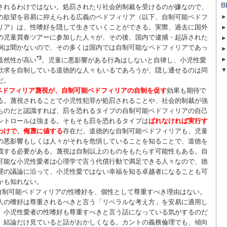
B
されるわけではない。処罰されたり社会的制裁を受けるのが嫌なので、
の欲望を容易に抑えられる広義のペドフィリア（以下、自制可能ペドフ
リア）は、性嗜好を隠して生きていくことができる。実際、過去に国外
の児童買春ツアーに参加した人々が、その後、国内で逮捕・起訴された
例は聞かないので、その多くは国内では自制可能なペドフィリアであっ
*3
蓋然性が高い
。児童に悪影響がある行為はしないと自律し、小児性愛
欲求を自制している道徳的な人々もいるであろうが、隠し通せるのは同
だ。
ペドフィリア蔑視が、自制可能ベドフィリアの自制を促す
効果も期待で
る。蔑視されることで小児性犯罪が処罰されることや、社会的制裁が強
ものだと認識すれば、罰を恐れるタイプの自制可能ベドフィリアの自己
ントロールは強まる。そもそも罰を恐れるタイプは
ばれなければ実行す
わけで、侮蔑に値する
存在だ。道徳的な自制可能ベドフィリアも、児童
の悪影響もしくは人々がそれを危惧していることを知ることで、道徳を
成する必要がある。蔑視は自制以上のものをもたらす可能性もある。自
可能な小児性愛者は心理学で言う代償行動で満足できる人々なので、徳
理の議論に沿って、小児性愛ではない幸福を知る卓越者になることも可
かも知れない。
自制可能ベドフィリアの性嗜好を、個性として尊重すべき理由はない。
人の嗜好は尊重されるべきと言う「リベラルな考え方」を安易に適用し
、小児性愛者の性嗜好も尊重すべきと言う話になっている気がするのだ
、結論だけ見ていると話がおかしくなる。カントの義務倫理でも、傾向