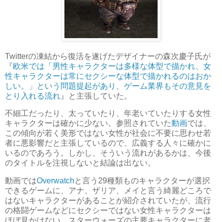
Twitterの凍結から復活を遂げたデザイナーの森次慶子氏が
『
欧米では「男性キャラクターは多様な体型で描かれ、女
性キャラクターは常にセクシーな体型で描かれるのはおか
しい。」という問題提起があり、ゲーム業界もその意見を
とり入れる流れ
』と主張していた。
不細工だったり、太っていたり、年老いていたりする女性
キャラクターは確かに少ない。参照されていた
動画
では、
この傾向が若く美形ではない女性が社会に不要に思わせ若
者に悪影響だと主張しているので、広義する人々に確かに
いるのであろう。しかし、そういう流れがあるかは、今後
のタイトルを注視しないと結論は出ない。
動画では
Overwatch
と言う29種類ものキャラクターが選択
できるゲームに、アナ、ザリア、メイと言う綺麗どころで
はないキャラクターがあることが紹介されていたが、流行
の格闘ゲームなどにセクシーではない女性キャラクターは
ほぼ見かけない。スターウォーズの主要キャラクターに老