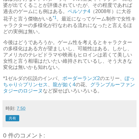
婆が出てくることが評価されていたが、その程度であれば
過去のゲームにも例はある。
ペルソナ4
（2008年）に大谷
*1
花子と言う傑物がいる
。最近になってゲーム制作で女性キ
ャラクターの多様化が行なわれる流れになったと言えるほ
どの実例は無い。
今後はどうであろうか。ゲーム性を考えるとキャラクター
の多様化はある方が望ましいし、可能性はある。しかし、
アメリカのテレビドラマや映画もヒロインは若くて美しい
女性と言う相場はだいたい維持されているし、そう大きな
変化は無いかも知れない。
*1
ゼルダの伝説のインパ、
ボーダーランズ2
のエリー、
ぽっ
ちゃり☆プリンセス
、
龍が如く4
の花、
グランブルーファン
タジーのロジーヌ
など探せばいろいろいる。
時刻:
7:50
共有
0 件のコメント: