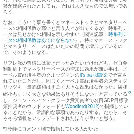
響が観察されたとしても、それは大きなものでは無いであ
ろう。
なお、こういう事を書くとマネーストックとマネタリーベ
ースの相関係数が高いと言う人々が出てくるが、時系列デ
ータは見せかけの相関を示しやすい（関連記事：
時系列デ
ータの相関係数はあてにならない
）。特にマネーストック
とマネタリーベースはだいたいの期間で増加しているの
で、そのようになる。
リフレ派の皆様には驚きだったみたいだけれども、ゼロ金
利制約下でマネタリーベースの増加に効果が無い事は、ノ
ーベル賞経済学者のクルッグマンの
It's ba+k!論文
で予言さ
れていたことだし、同じくノーベル賞経済学者のスティグ
リッツも「量的緩和はすごく大きな効果はなかった。緩和
*2
縮小もすごく大きな効果はありそうにない」と言っている
し、ジョン・ベイツ・クラーク賞受賞者で名目GDP目標政
策推奨者のウッドフォードも
Woodford(2012)
で指摘してい
ることだから、常識的な事項であったりする。だから、そ
ろそろ情報をアップデートされたほうが良いと思う。
*1
冷静にコメント欄で指摘している人がいた。