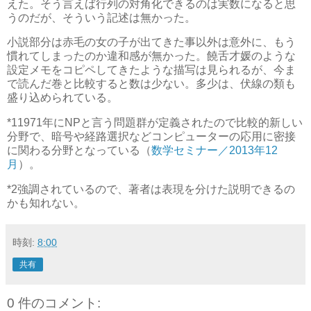
えた。そう言えば行列の対角化できるのは実数になると思
うのだが、そういう記述は無かった。
小説部分は赤毛の女の子が出てきた事以外は意外に、もう
慣れてしまったのか違和感が無かった。饒舌才媛のような
設定メモをコピペしてきたような描写は見られるが、今ま
で読んだ巻と比較すると数は少ない。多少は、伏線の類も
盛り込められている。
*1
1971年にNPと言う問題群が定義されたので比較的新しい
分野で、暗号や経路選択などコンピューターの応用に密接
に関わる分野となっている（
数学セミナー／2013年12
月
）。
*2
強調されているので、著者は表現を分けた説明できるの
かも知れない。
時刻:
8:00
共有
0 件のコメント: