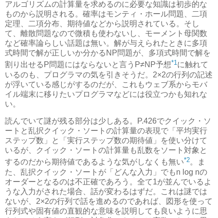
アルゴリズムの計算量を求めるのに必要な知識は初歩的な
ものから説明される。確率はモンティ・ホール問題、二項
定理、二項分布、期待値などから説明されている。そし
て、離散問題なので微積も使わないし、モーメント母関数
など確率論らしい話題は無い。解が与えられたときに多項
式時間で解が正しいか分かるNP問題が、多項式時間で解を
*1
割り出せるP問題にはならないと言うP≠NP予想
に触れて
いるのも、プログラマの気を引きそうだ。2×2の行列の記述
が浮いている感じがするのだが、これもウェブ系からモバ
イル端末に移りたいプログラマなどには役立つかも知れな
い。
読んでいて謎が残る部分は少しある。P.426でクイック・ソ
ートと乱択クイック・ソートの計算量の表現で「平均実行
ステップ数」と「実行ステップ数の期待値」を使い分けて
いるが、クイック・ソートの計算量も乱数をソート対象と
*2
するのだから期待値であるような気がしなくも無い
。ま
た、乱択クイック・ソートが「どんな入力」でもn log nの
オーダーとなるのは不正確であろう。全て1が並んでいるよ
うな入力がされた場合、話が変わるはずだ。これは謎では
ないが、2×2の行列で話を進めるのであれば、図形を使って
行列式や固有値の直観的な意味を説明しても良いように思