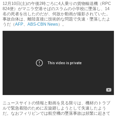
12月10日(土)の午後2時ごろに4人乗りの貨物輸送機（RPC
824便）がマニラ空港そばのスラムの小学校に墜落し、14
名の死者を出したのだが、何故か動画が撮影されていた。
事故自体は、離陸直後に技術的な問題で失速・墜落したよ
うだ（
AFP
、
ABS-CBN News
）。
ニュースサイトの情報と動画を見る限りは、機材のトラブ
ルで緊急着陸のために左旋廻しようとして失速したよう
だ。なおフィリピンでは航空機の墜落事故は頻繁に起きて