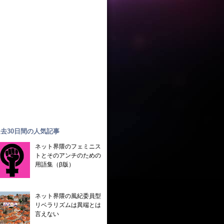
去30日間の人気記事
ネット界隈のフェミニス
トとそのアンチのための
用語集（β版）
ネット界隈の風紀委員型
リベラリズムは異端とは
言えない