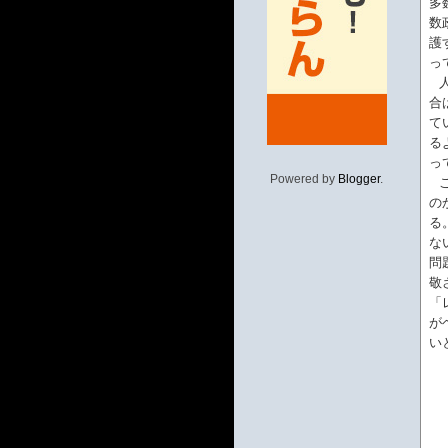
多
数
護
っ
合
て
る
っ
Powered by
Blogger
.
の
る
な
問
敬
「
が
い