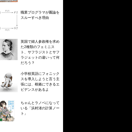
職業プログラマが圏論を
スルーすべき理由
英国で婦人参政権を求め
た2種類のフェミニス
ト、サフラジストとサフ
ラジェットの違いって何
だろう？
小学校英語にフォニック
スを導入しようと言う主
張には、根拠にできるエ
ビデンスがあるよ
ちゃんとラノベになって
いる「浜村渚の計算ノー
ト」