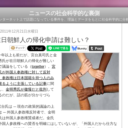
ニュースの社会科学的な裏側
ンターネット上で話題になっている事件を、理論とデータをもとに社会科学的に分
2011年12月21日水曜日
在日朝鮮人の帰化申請は難しい？
一年以上も前だが、宮台真司氏と金
秀氏が在日朝鮮人の帰化が難しい
で議論をしている（
togetter
）。
宮
氏が外国人参政権に対して反対
、参政権は日本国籍を持つ人のみ
限るように主張している記事
に関
し、
金明秀氏が傲慢だと批判
して
るのだが、話の筋が分かりづら
。
宮台氏は ─ 現在の政策的議論の上
は ─ 外国人参政権反対者で、金明
氏は外国人参政権賛成者だ。金氏
外国人参政権への賛否を明確にはしていないが、「外国人だから仕方な