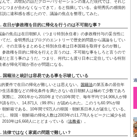
なんて、20世紀の話だグローバリゼーションの進んだ現代では、それじ
つじつまが合わなくなってきて」ると指摘している。金明秀氏の感情的
言説に違和感を感じたので、議論の焦点を整理してみた。
1. 在日が参政権を目的に帰化を行うのは不可能な事？
議論の焦点は在日朝鮮人（つまり特別永住者）の参政権付与の妥当性に
いてだ。金明秀氏はブログのエントリーで歴史的問題から議論をしてい
が、その主張をまとめると特別永住者は日本国籍を取得するのが難し
、参政権を目的に帰化を行えと言うのは、不可能な事をしろと言うので
慢だと言う事のようだ。つまり、何代にも渡り日本に定住している特別
住者が帰化可能か否かが問題になる。
2. 国籍法と統計は容易である事を示唆している
過
法的要件で在日の帰化が難しいとは思えない。
国籍法
の第五条の居住年
や生活基盤などの帰化条件を満たさない在日朝鮮人は極めて少数であろ
。実際に、2001年から2010年までの10年間で、毎年平均で14,906人が帰
申請を行い、14,871人（99.8%）が認められた。このうち60.9%が韓
・朝鮮籍である。10年間で9万人の韓国・朝鮮系日本人が誕生している。
だし、韓国・朝鮮籍の帰化人数は2003年の11,778人をピークに減少を続
、2010年は6,668人にとどまっている（
法務省
）。
3. 法律ではなく家庭の問題で難しい？