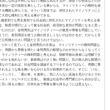
数決になれば不利になるので無駄な気もするが、国会で公明党などの少
政党が一定の役割を果たしている事からも、マイノリティーの権利を保
する機能も持ちうる。そういう意味では、抑圧されたマイノリティにと
て大切な権利だと考える事ができる。
人種差別でも男女差別でも社会的に抑圧されたマイノリティを考える場
は、制度や慣行によって被る社会的・経済的な差別が問題になると思っ
いたのだが、金明秀氏はマイノリティーへの敬意や尊敬を問題にしてい
ようだ。差別用語を使う人物が好ましくないのは分かるが、だからと言
て公民権が小さい問題だと言うわけではない。
こうやって見ていくと金明秀氏の主張は、マイノリティーの権利問題な
か、周囲から尊敬を得たい金明秀氏の願望なのかが分からなくなってく
。マイノリティーの権利問題と考えれば、朝鮮学校出身者には理解でき
いのかも知れないが、参政権は小さく無い問題だ。氏の個人的な願望の
題なのであれば、社会問題を議論するフリをするのではなく、周囲に尊
されるような振る舞いを心がける方が効果的であろう。すぐに「バカ」
レイシスト」「愚か者」を連発し、気に入らない反論を見かけるとそれ
ヘイト・スピーチだと主張し、最後は社会学の専門家だから自分が正し
と言い張る人物が、日本社会で尊敬を勝ち得るようには思えない。