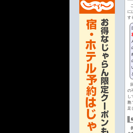
に
す
の
し
胞
足