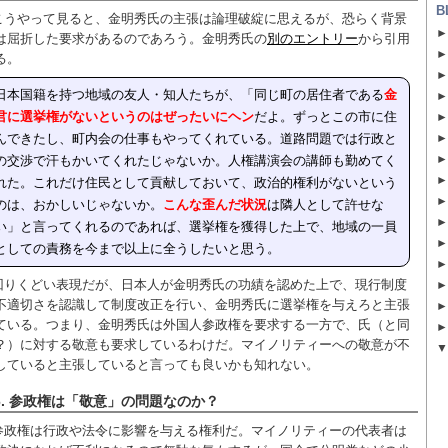
B
こうやって見ると、金明秀氏の主張は論理破綻に思えるが、恐らく背景
は屈折した要求があるのであろう。金明秀氏の
別のエントリー
から引用
る。
日本国籍を持つ地域の友人・知人たちが、「同じ町の居住者である
金
君に選挙権がないというのはぜったいにヘン
だよ。ずっとこの市に住
んできたし、町内会の仕事もやってくれている。道路問題では行政と
の交渉で汗もかいてくれたじゃないか。人権講演会の講師も勤めてく
れた。これだけ住民として貢献しておいて、政治的権利がないという
のは、おかしいじゃないか。
こんな歪んだ状況
は隣人として許せな
い」と言ってくれるのであれば、選挙権を獲得した上で、地域の一員
としての責務を今まで以上に全うしたいと思う。
回りくどい表現だが、日本人が金明秀氏の功績を認めた上で、現行制度
不適切さを認識して制度改正を行い、金明秀氏に選挙権を与えろと主張
ている。つまり、金明秀氏は外国人参政権を要求する一方で、氏（と同
？）に対する敬意も要求しているわけだ。マイノリティーへの敬意が不
していると主張していると言っても良いかも知れない。
6. 参政権は「敬意」の問題なのか？
参政権は行政や法令に影響を与える権利だ。マイノリティーの代表者は