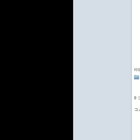
時
0
コ