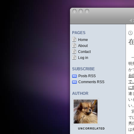
イ
PAGES
Home
About
Contact
Log in
明
SUBSCRIBE
か
台
Posts RSS
で
Comments RSS
に
AUTHOR
連
い
い
で
秀
UNCORRELATED
は