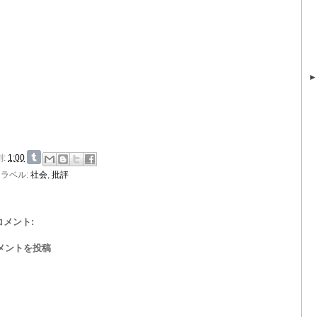
刻:
1:00
ラベル:
社会
,
批評
 コメント:
メントを投稿