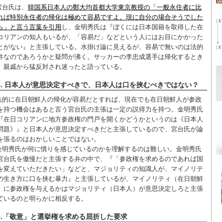
宮台氏は、
韓国系日本人の鄭大均首都大学東京教授の「一般永住者に比
れば特別永住者の帰化は極めて容易ですよ。現に自分の場合そうでした
ら」と言う言葉を引用
し、金明秀氏は『ぼくには日本国籍を取得した在
コリアンの知人もいるが、「容易だ」などという人にはお目にかかった
とがない』と主張している。水掛け論に見えるが、容易で無いのは法的
件なのであろうかと疑問が沸く。サッカーの李忠成選手は帰化するとき
、親戚から猛反対され迷ったと語っている。
4. 日本人が意思決定すべきで、日本人は口を挟むべきではない？
法的に在日朝鮮人の帰化が容易だとすれば、現在でも在日朝鮮人が参政
を持つ機会はあると言う宮台氏の主張は一定の説得力を持つ。金明秀氏
『在日コリアンに地方参政権の門戸を開くかどうかというのは《日本人
問題》』と日本人が意思決定すべきだと主張しているので、宮台氏が論
を張るのはおかしいことではない。
金明秀氏が何に憤りを感じているのかを理解するのは難しい。金明秀氏
宮台氏を傲慢だと主張する弁の中で、『「参政権を求めるのであれば国
を変えていただきたい」などと、マジョリティの知識人が、マイノリテ
の生き方に口を挟む暴力』と主張しているが、マイノリティ（在日朝鮮
）に参政権を与えるかはマジョリティ（日本人）が意思決定しろと主張
ているのと明らかに相反する。
5.「敬意」と選挙権を求める屈折した要求