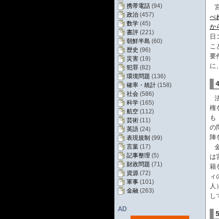
携帯電話
(94)
政治
(457)
べ
数学
(45)
か
書評
(221)
日
朝鮮半島
(60)
こ
歴史
(96)
要
災害
(19)
に
犯罪
(82)
環境問題
(136)
確率・統計
(158)
社会
(586)
科学
(165)
権
航空
(112)
も
芸術
(11)
の
英語
(24)
陣
表現規制
(99)
言葉
(17)
記事整理
(5)
は
財政問題
(71)
籍
資源
(72)
ィ
軍事
(101)
人
金融
(263)
し
AD