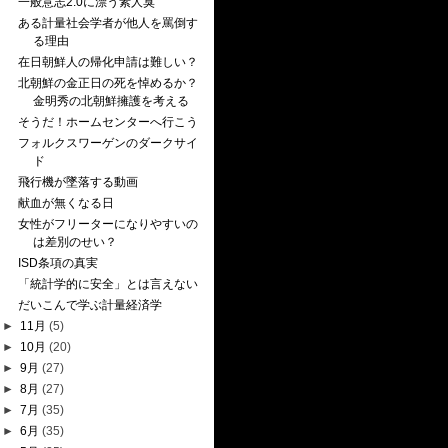
一般意志2.0に漂う素人臭
ある計量社会学者が他人を罵倒す
る理由
在日朝鮮人の帰化申請は難しい？
北朝鮮の金正日の死を悼めるか？
金明秀の北朝鮮擁護を考える
そうだ！ホームセンターへ行こう
フォルクスワーゲンのダークサイ
ド
飛行機が墜落する動画
献血が無くなる日
女性がフリーターになりやすいの
は差別のせい？
ISD条項の真実
「統計学的に安全」とは言えない
だいこんで学ぶ計量経済学
►
11月
(5)
►
10月
(20)
►
9月
(27)
►
8月
(27)
►
7月
(35)
►
6月
(35)