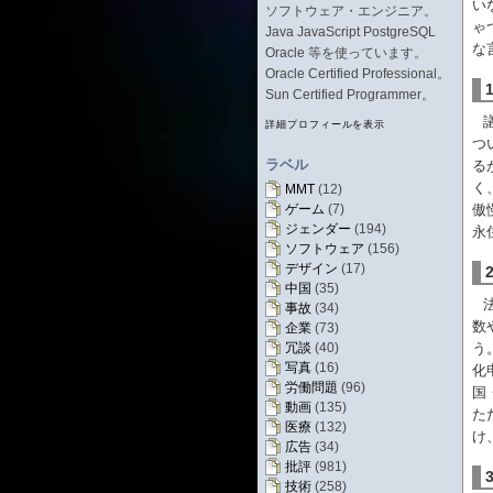
い
ソフトウェア・エンジニア。
ゃ
Java JavaScript PostgreSQL
な
Oracle 等を使っています。
Oracle Certified Professional。
Sun Certified Programmer。
詳細プロフィールを表示
つ
ラベル
る
く
MMT
(12)
ゲーム
(7)
傲
ジェンダー
(194)
永
ソフトウェア
(156)
デザイン
(17)
中国
(35)
事故
(34)
数
企業
(73)
冗談
(40)
う
写真
(16)
化
労働問題
(96)
国
動画
(135)
た
医療
(132)
け
広告
(34)
批評
(981)
技術
(258)