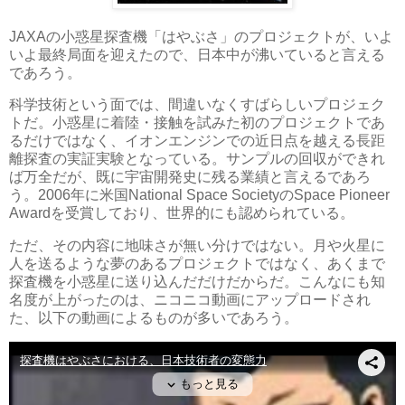
JAXAの小惑星探査機「はやぶさ」のプロジェクトが、いよ
いよ最終局面を迎えたので、日本中が沸いていると言える
であろう。
科学技術という面では、間違いなくすばらしいプロジェク
トだ。小惑星に着陸・接触を試みた初のプロジェクトであ
るだけではなく、イオンエンジンでの近日点を越える長距
離探査の実証実験となっている。サンプルの回収ができれ
ば万全だが、既に宇宙開発史に残る業績と言えるであろ
う。2006年に米国National Space SocietyのSpace Pioneer
Awardを受賞しており、世界的にも認められている。
ただ、その内容に地味さが無い分けではない。月や火星に
人を送るような夢のあるプロジェクトではなく、あくまで
探査機を小惑星に送り込んだだけだからだ。こんなにも知
名度が上がったのは、ニコニコ動画にアップロードされ
た、以下の動画によるものが多いであろう。