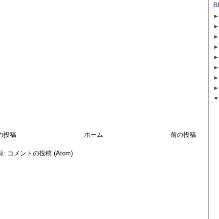
B
の投稿
ホーム
前の投稿
録:
コメントの投稿 (Atom)