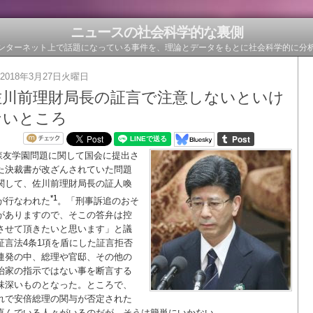
ニュースの社会科学的な裏側
ンターネット上で話題になっている事件を、理論とデータをもとに社会科学的に分
2018年3月27日火曜日
佐川前理財局長の証言で注意しないといけ
ないところ
森友学園問題に関して国会に提出さ
た決裁書が改ざんされていた問題
関して、佐川前理財局長の証人喚
*1
が行なわれた
。「刑事訴追のおそ
がありますので、そこの答弁は控
させて頂きたいと思います」と議
証言法4条1項を盾にした証言拒否
連発の中、総理や官邸、その他の
治家の指示ではない事を断言する
味深いものとなった。ところで、
れで安倍総理の関与が否定された
喜んでいる人々がいるのだが、そうは簡単にいかない。