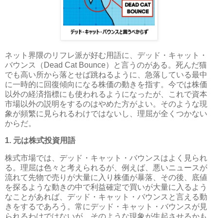
ネット界隈のリフレ派が好む用語に、デッド・キャット・
バウンス（Dead Cat Bounce）と言うのがある。死んだ猫
でも高い所から落とせば跳ねるように、急落している最中
に一時的に回復傾向になる株価の動きを指す。今では株価
以外の経済指標にも使われるようになったが、これで資本
市場以外の説明をするのはやめた方がよい。そのような現
象が頻繁に見られるわけではないし、理屈が全くつかない
からだ。
1. 元は株式投資用語
株式市場では、デッド・キャット・バウンスはよく見られ
る。理屈は色々と考えられるが、例えば、悪いニュースが
流れて先物で売りが大量に入り株価が暴落、その後、底値
を探るような動きの中で利益確定で買いが大量に入るよう
なことがあれば、デッド・キャット・バウンスと言える動
きをするであろう。常にデッド・キャット・バウンスが見
られるわけではないが、そのような現象が生起させるかも