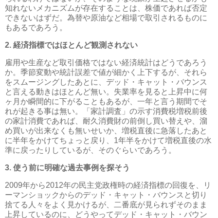
知れないメカニズムが存在することは、株価であれば否定
できないはずだ。為替や原油など相場で取引されるものに
もあるであろう。
2. 経済指標ではほとんど観測されない
雇用や生産など取引価格ではない経済統計はどうであろう
か。季節変動や統計誤差で値が細かく上下するが、それら
をスムージングしたあとに、デッド・キャット・バウンス
と言える動きはほとんど無い。失業率を見ると上昇中に何
ヶ月か瞬間的に下がることもあるが、一年と言う期間でそ
れが起きる事は無い。「家計調査」の示す消費税増税前後
の家計消費であれば、耐久消費財の前倒し買い替えや、溜
め買いが出来なくも無いせいか、増税直後に急落したあと
に半年をかけてちょっと戻り、1年半をかけて増税直後の水
準に戻ったりしているが、そのぐらいであろう。
3. 使う前に明確な過去事例を探そう
2009年から2012年の民主党政権時の経済指標の回復を、リ
ーマンショックからのデッド・キャット・バウンスと切り
捨てる人々をよく見かけるが、二番底が見られずそのまま
上昇しているのに、どうやってデッド・キャット・バウン