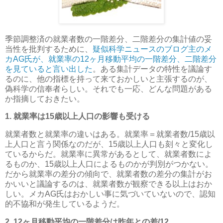
季節調整済の就業者数の一階差分、二階差分の集計値の妥
当性を批判するために、
疑似科学ニュースのブログ主のメ
カAG氏が、就業率の12ヶ月移動平均の一階差分、二階差分
を見ていると言い出した
。ある集計データの特性を議論す
るのに、他の指標を持って来ておかしいと主張するのが、
偽科学の信奉者らしい。それでも一応、どんな問題がある
か指摘しておきたい。
1. 就業率は15歳以上人口の影響も受ける
就業者数と就業率の違いはある。就業率＝就業者数/15歳以
上人口と言う関係なのだが、15歳以上人口も刻々と変化し
ているからだ。就業率に異常があるとして、就業者数によ
るものか、15歳以上人口によるものかが判別がつかない。
だから就業率の差分の傾向で、就業者数の差分の集計がお
かいいと議論するのは、就業者数が観察できる以上はおか
しい。メカAG氏はおかしい事に気づいていないので、認知
的不協和が発生しているようだ。
2. 12ヶ月移動平均の一階差分は昨年との差/12