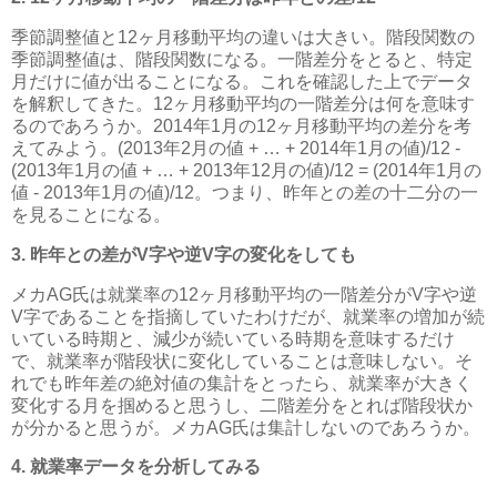
季節調整値と12ヶ月移動平均の違いは大きい。階段関数の
季節調整値は、階段関数になる。一階差分をとると、特定
月だけに値が出ることになる。これを確認した上でデータ
を解釈してきた。12ヶ月移動平均の一階差分は何を意味す
るのであろうか。2014年1月の12ヶ月移動平均の差分を考
えてみよう。(2013年2月の値 + … + 2014年1月の値)/12 -
(2013年1月の値 + … + 2013年12月の値)/12 = (2014年1月の
値 - 2013年1月の値)/12。つまり、昨年との差の十二分の一
を見ることになる。
3. 昨年との差がV字や逆V字の変化をしても
メカAG氏は就業率の12ヶ月移動平均の一階差分がV字や逆
V字であることを指摘していたわけだが、就業率の増加が続
いている時期と、減少が続いている時期を意味するだけ
で、就業率が階段状に変化していることは意味しない。そ
れでも昨年差の絶対値の集計をとったら、就業率が大きく
変化する月を掴めると思うし、二階差分をとれば階段状か
が分かると思うが。メカAG氏は集計しないのであろうか。
4. 就業率データを分析してみる