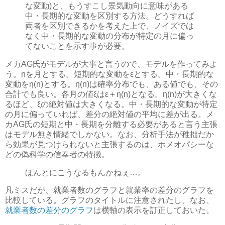
な変動)と、もうすこし景気動向に意味がある
中・長期的な変動を区別する方法。どうすれば
両者を区別できるかを考えた上で、ノイズでは
なく中・長期的な変動の分布が特定の月に偏っ
てないことを示す事が必要。
メカAG氏がモデルが大事と言うので、モデルを作ってみよ
う。nを月とする。短期的な変動をεとする。中・長期的な
変動をη(n)とする。η(n)は確率分布でも、ある値でも、その
合計でも良い。各月の値ξはε＋η(n)となる。η(n)が大きくな
るほど、ξの絶対値は大きくなる。中・長期的な変動が特定
の月に偏っていれば、差分の絶対値の平均に差が出る。
メ
カAG氏の短期と中・長期を分離する必要があると言う主張
はモデル無き情緒
でしかない。なお、分析手法が稚拙だか
ら効果が見つけられないと主張するのは、ホメオパシーな
どの偽科学の信奉者の特徴。
ほんとにこうなるもんかねぇ…。
凡ミスだが、就業者数のグラフと就業率の差分のグラフを
比較している。グラフのタイトルに注意されたし。なお、
就業者数の差分のグラフ
は横軸の表示を訂正しておいた。