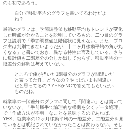
のも初であろう。
自分で移動平均のグラフを書いてるわけだよ
ね？
最初のグラフは、季節調整値も移動平均もトレンドが変化
した時点が分かることを説明しているもの。二つ目のグラ
フは説明で「季節調整値は階段状に見えない。また、ブロ
グ主は判別できないようだが、十二ヶ月移動平均の角が丸
くなる」と書いておき、異なる特性に言及している。さら
に集計値も二階差分の分しか出しておらず、移動平均の一
階差分の解釈は与えていない。
ところで俺が描いた1階微分のグラフが間違いだ
と言ってた件、どうなの？やっぱいまも間違い
だと思ってるの？YESかNOで答えてもらいたい
ものだね。
就業率の一階差分のグラフに関して「間違い」とは書いて
いないが、「手前勝手で論理的な根拠を欠くデータ処理」
で「作成方法が不明」なことを意味するのであれば、
YES。就業率の12ヶ月移動平均の一階差分、二階差分を見
ているとは明記されていなかったことは変わらない。そし