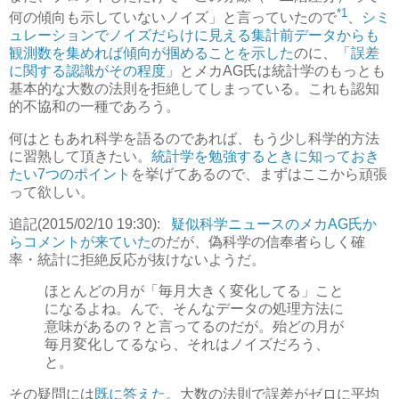
*1
何の傾向も示していないノイズ」と言っていたので
、
シミ
ュレーションでノイズだらけに見える集計前データからも
観測数を集めれば傾向が掴めることを示した
のに、「
誤差
に関する認識がその程度
」とメカAG氏は統計学のもっとも
基本的な大数の法則を拒絶してしまっている。これも認知
的不協和の一種であろう。
何はともあれ科学を語るのであれば、もう少し科学的方法
に習熟して頂きたい。
統計学を勉強するときに知っておき
たい7つのポイント
を挙げてあるので、まずはここから頑張
って欲しい。
追記(2015/02/10 19:30):
疑似科学ニュースのメカAG氏か
らコメントが来ていた
のだが、偽科学の信奉者らしく確
率・統計に拒絶反応が抜けないようだ。
ほとんどの月が「毎月大きく変化してる」こと
になるよね。んで、そんなデータの処理方法に
意味があるの？と言ってるのだが。殆どの月が
毎月変化してるなら、それはノイズだろう、
と。
その疑問には
既に答えた
。大数の法則で誤差がゼロに平均