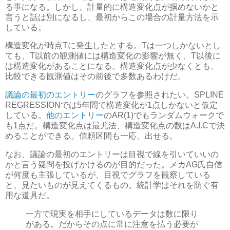
る事になる。しかし、
計量的に構造変化点が掴めないかと
言うと話は別になるし、最初からこの場合の計量方法を示
している
。
構造変化が時点Tに発生したとする。Tは一つしかないとし
ても、T以前の観測値には構造変化の影響が無く、T以後に
は構造変化があることになる。構造変化点が少なくとも、
比較できる観測値はその前後で多数あるわけだ。
議論の最初のエントリー
のグラフを参照されたい。SPLINE
REGRESSIONでは5年間で構造変化が1点しかないと仮定
している。
他のエントリー
のAR(1)でもランダムウォークで
も1点だ。構造変化点は最尤法、構造変化点の数はA.I.Cで決
めることができる。信頼区間も一応、出せる。
なお、議論の最初のエントリーは目視で線を引いていいの
かと言う疑問を投げかけるのが目的だった。メカAG氏自信
が何度も主張しているが、目視でグラフを観察している
と、見たいものが見えてくるもの。統計学はそれを防ぐ有
用な道具だ。
一方で現実を相手にしているデータは数に限り
がある。だからその点に常に注意を払う必要が