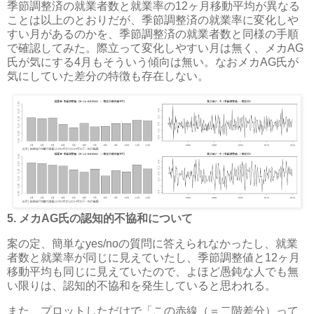
季節調整済の就業者数と就業率の12ヶ月移動平均が異なる
ことは以上のとおりだが、季節調整済の就業率に変化しや
すい月があるのかを、季節調整済の就業者数と同様の手順
で確認してみた。際立って変化しやすい月は無く、メカAG
氏が気にする4月もそういう傾向は無い。なお
メカAG氏が
気にしていた差分の特徴も存在しない
。
5. メカAG氏の認知的不協和について
案の定、簡単なyes/noの質問に答えられなかったし、就業
者数と就業率が同じに見えていたし、季節調整値と12ヶ月
移動平均も同じに見えていたので、よほど愚鈍な人でも無
い限りは、認知的不協和を発生していると思われる。
また、プロットしただけで「この赤線（＝二階差分）って