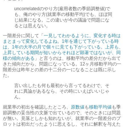
uncorrelatedのやり方(雇用者数の季節調整値)で
も、俺のやり方(就業率の移動平均)でも、ほぼ同
じ結果になる。この違いが今の議論で問題にな
るとは思えない。
一階差分に関して「
一見してわかるように、変化する時は
まとまって変化してるよね。1年を通じて下がっている時
は、1年の大半の月で個々に見ても下がっている。上昇も、
上昇している期間が短いからそれほど顕著ではないが、同
様の傾向がある
」と言うのは、移動平均の差分だから出て
きた傾向だから、問題になっている。12ヶ月移動平均の一
階差分は昨年との差の十二分の一になることは既に示し
た。
言い出したも何も最初から言ってるわけで、そ
れに異論があるなら、その時にいえばいいじゃ
ん。
就業率の初出を確認したところ、
原数値
も
移動平均値
も季
節調整の妥当性の文脈で出ているので、そのときには問題
が無い。見落としかも知れないが、就業率の一階差分のプ
ロットは初出だったように思えるし、それに解釈を与えた