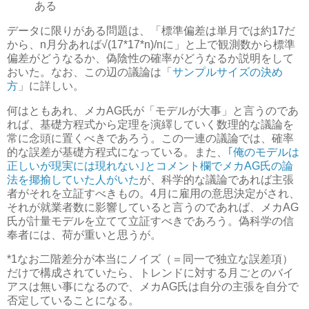
ある
データに限りがある問題は、「標準偏差は単月では約17だ
から、n月分あれば√(17*17*n)/nに」と上で観測数から標準
偏差がどうなるか、偽陰性の確率がどうなるか説明をして
おいた。なお、この辺の議論は「
サンプルサイズの決め
方
」に詳しい。
何はともあれ、メカAG氏が「モデルが大事」と言うのであ
れば、基礎方程式から定理を演繹していく数理的な議論を
常に念頭に置くべきであろう。この一連の議論では、確率
的な誤差が基礎方程式になっている。また、
｢俺のモデルは
正しいが現実には現れない｣とコメント欄でメカAG氏の論
法を揶揄していた人がいた
が、科学的な議論であれば主張
者がそれを立証すべきもの。4月に雇用の意思決定がされ、
それが就業者数に影響していると言うのであれば、メカAG
氏が計量モデルを立てて立証すべきであろう。偽科学の信
奉者には、荷が重いと思うが。
*1
なお二階差分が本当にノイズ（＝同一で独立な誤差項）
だけで構成されていたら、トレンドに対する月ごとのバイ
アスは無い事になるので、メカAG氏は自分の主張を自分で
否定していることになる。