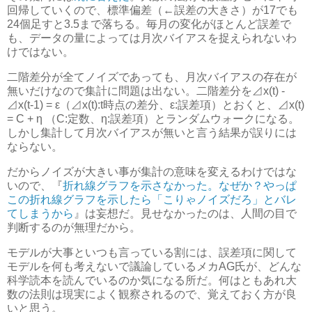
回帰していくので、標準偏差（←誤差の大きさ）が17でも
24個足すと3.5まで落ちる。毎月の変化がほとんど誤差で
も、データの量によっては月次バイアスを捉えられないわ
けではない。
二階差分が全てノイズであっても、月次バイアスの存在が
無いだけなので集計に問題は出ない。二階差分を⊿x(t) -
⊿x(t-1) = ε（⊿x(t):t時点の差分、ε:誤差項）とおくと、⊿x(t)
= C + η （C:定数、η:誤差項）とランダムウォークになる。
しかし集計して月次バイアスが無いと言う結果が誤りには
ならない。
だからノイズが大きい事が集計の意味を変えるわけではな
いので、『
折れ線グラフを示さなかった。なぜか？やっぱ
この折れ線グラフを示したら「こりゃノイズだろ」とバレ
てしまうから
』は妄想だ。見せなかったのは、人間の目で
判断するのが無理だから。
モデルが大事といつも言っている割には、誤差項に関して
モデルを何も考えないで議論しているメカAG氏が、どんな
科学読本を読んでいるのか気になる
所だ。何はともあれ大
数の法則は現実によく観察されるので、覚えておく方が良
いと思う。