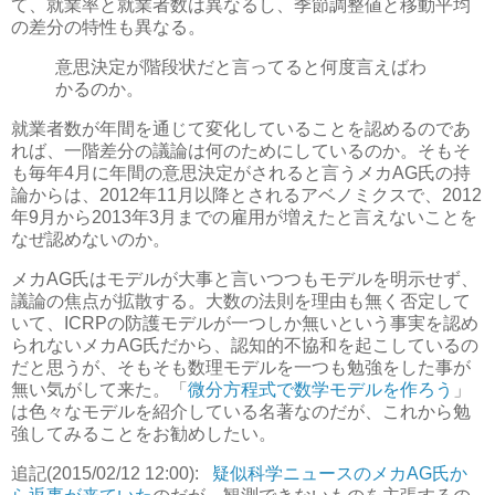
て、就業率と就業者数は異なるし、季節調整値と移動平均
の差分の特性も異なる。
意思決定が階段状だと言ってると何度言えばわ
かるのか。
就業者数が年間を通じて変化していることを認めるのであ
れば、一階差分の議論は何のためにしているのか。そもそ
も
毎年4月に年間の意思決定がされると言うメカAG氏の持
論からは、2012年11月以降とされるアベノミクスで、2012
年9月から2013年3月までの雇用が増えたと言えないことを
なぜ認めないのか
。
メカAG氏はモデルが大事と言いつつもモデルを明示せず、
議論の焦点が拡散する。大数の法則を理由も無く否定して
いて、ICRPの防護モデルが一つしか無いという事実を認め
られないメカAG氏だから、認知的不協和を起こしているの
だと思うが、そもそも数理モデルを一つも勉強をした事が
無い気がして来た。「
微分方程式で数学モデルを作ろう
」
は色々なモデルを紹介している名著なのだが、これから勉
強してみることをお勧めしたい。
追記(2015/02/12 12:00):
疑似科学ニュースのメカAG氏か