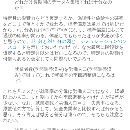
どれだけ長期間のデータを集積すれば十分なの
か？
特定月の影響力をどう仮定するか、偽陽性と偽陰性の確率
をどこまで落とすかで変わる。標準偏差は単月では約17だ
から、n月分あれば√(17*17*n)/nになり、標準偏差に応じて
過誤の確率が変わる。体感してもらったほうが実感が沸く
と思うので、
1年分と24年分の図
と、
シミュレーションのソ
ースコード
を示しておいたわけだが。なお厳密に階段状を
仮定すると特定月以外はゼロになるので、特定月の影響は
何倍もあると仮定しても問題ないであろう。
就業者数(季節調整済み)を労働人口(季節調整済
み)で割って(これで就業率の季節調整値になるは
ず)
これも凡ミスだが就業率の分母は労働人口ではなく、15歳
以上の人口。また割ってから季節調整をかけた方が誤差が
少ない。なお、就業者数／労働人口＝１－失業率になる。
原数値の方で計算して、完全失業率と比較すれば分かると
思う。そう言えば微分と差分は違うので、そちらも注意さ
れたい。