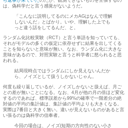
ら返事が来ていた
のだが、観測できないものを主張するの
は、偽科学だと言う感覚がないようだ。
「こんなに説明してるのにメカAGはなんで理解
しないんだ」とばかり。いや、理解した上でも
っと違う話をしてるんだ、と。
ランダム化比較実験（RCT）と言う単語を知っていても、
それがモデルの多くの仮定に依存せずに結果を出してくる
ことを知らないと意味が無い。なお、ランダム化に大きな
意味があるので、対照実験と言うと科学者に怒られると思
われる。
結局現時点ではランダムにしか見えないんだか
ら、ノイズとして扱うしかないじゃん。
何度も繰り返しているが、ノイズしかないと扱えば、月ご
との差が無いことになる。なお、4月が他の月の倍ほど変化
するのであれば、標準誤差から99%の確率で一階差分の絶
対値の平均の集計値は、集計値の平均よりも大きくなる。
実際は7番目と大きく無い。違いが見えないものがあると言
い張るのは偽科学の信奉者。
今回の場合は、ノイズ(短期の方向性のない小さ