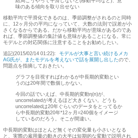
結局こうやって平滑しないと(移動平均など)、意
味のある傾向を取り出せない
移動平均で平滑化できるのは、季節調整がされるのと同時
に、12ヶ月分の平均になっていて、大数の法則で誤差が小
さくなるからである。だから移動平均が意味があるのであ
れば、季節調整値の集計値も意味があることになる。常に
モデルとの対応関係に注意することをお勧めしたい。
追記(2015/02/14 01:22):
モデルが大事と言い続けるメカ
AG氏が、またモデルを考えないで話を展開し出した
ので、
問題点を指摘しておきたい。
グラフを目視すればわかるが中長期的変動とい
うのは20年間で数個しかない。
今回の話でいえば、中長期的変動η(n)が、
uncorrelatedが考えるほど大きくない。どうも
uncorrelatedは20年ぐらいのデータをとってるか
ら中長期的変動20年*12ヶ月=240個をイメージ
しているのだろう。そこが間違い。
中長期的変動はほとんど無くその変化量も小さいとなる
と、実際の雇用量の動きの大半は短期的な変動で説明され