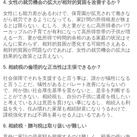
4. 女性の就労機会の拡大が相対的貧困を改善するか？
女性にも能力差があるわけで、保育園が拡充されて働きな
がら就労できるようになっても、家計間の所得格差が狭ま
るとは限らない。むしろ、夫と妻がともに高所得者のパワ
ーカップルの子育てが有利になって高所得世帯の子供が増
える一方、妻が低所得で時間的余裕のある家庭の状況はそ
んなに変わらず、相対的貧困が悪化する可能性さえある。
相対的貧困が問題なのであれば、女性の就労機会の拡大は
効果的な政策とは言えない。
5. 相続税の倫理的な正当性は主張できるか？
社会保障でそれを支援すると言う事は、誰かが犠牲になる
と言うことだ。犠牲があるとパレート改善にならないの
で、何か強い社会厚生基準を置かないと、是非を判断する
ことができない。相続税も、自分の子供に遺産を残したい
と考えている人は意思を貫けない事になるし、相続人も利
益を失う。住み慣れた家屋も相続財産になりうるわけで、
課税強化すれば不満を募らせる人はいるであろう。
6. 相続税・贈与税は取り扱いが難しい
意外に家計の資産額を把握するのは難しく、税率の低い海