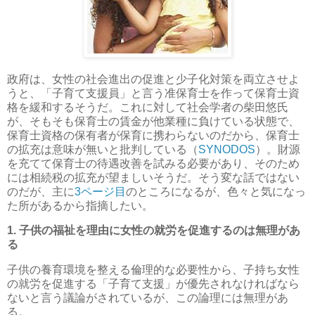
政府は、女性の社会進出の促進と少子化対策を両立させよ
うと、「子育て支援員」と言う准保育士を作って保育士資
格を緩和するそうだ。これに対して社会学者の柴田悠氏
が、そもそも保育士の賃金が他業種に負けている状態で、
保育士資格の保有者が保育に携わらないのだから、保育士
の拡充は意味が無いと批判している（
SYNODOS
）。財源
を充てて保育士の待遇改善を試みる必要があり、そのため
には相続税の拡充が望ましいそうだ。そう変な話ではない
のだが、主に
3ページ目
のところになるが、色々と気になっ
た所があるから指摘したい。
1. 子供の福祉を理由に女性の就労を促進するのは無理があ
る
子供の養育環境を整える倫理的な必要性から、子持ち女性
の就労を促進する「子育て支援」が優先されなければなら
ないと言う議論がされているが、この論理には無理があ
る。