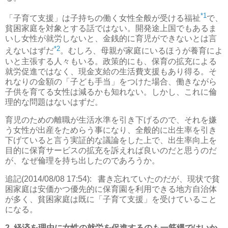
*1
「子育て支援」は子持ちの働く女性全般が受ける福祉
で、
貧困家庭を対象とする話ではない。開発途上国でもあるま
いし女性が就労しないと、金銭的に育児ができないとは言
*2
えないはずだ
。むしろ、母親が家庭にいるほうが養育によ
いと主張する人々もいる。政策的にも、保育の拡充による
就労促進ではなく、現金支給の生活費支援もあり得る。そ
れなりの金額の「子ども手当」をつけた場合、働きながら
子供を育てる女性は減るかも知れない。しかし、これに倫
理的な問題はないはずだ。
育児のための離職が生活水準を引き下げるので、それを嫌
う女性が出産をためらう事になり、全般的に出生率を引き
下げていると言う実証的な議論をした上で、出生率向上を
目的に保育サービスの拡充を訴えれば良いのだと思うのだ
が、なぜ倫理を持ち出したのであろうか。
追記(2014/08/08 17:54):
書き忘れていたのだが、現状で貧
困家庭は安価かつ優先的に保育園を利用できる地方自治体
が多く、貧困家庭は既に「子育て支援」を受けていること
になる。
2. 経済を理由に女性の就労を促進するのも一筋縄ではいか