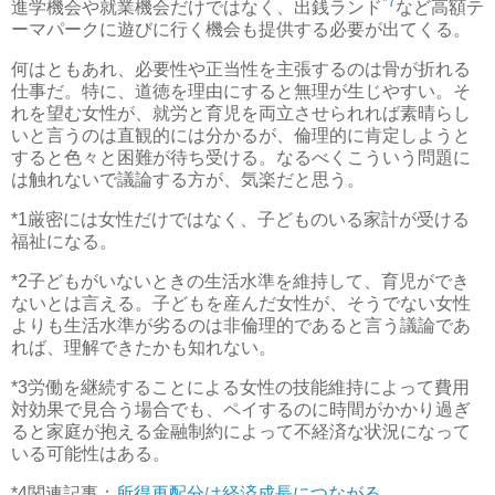
*7
進学機会や就業機会だけではなく、出銭ランド
など高額テ
ーマパークに遊びに行く機会も提供する必要が出てくる。
何はともあれ、必要性や正当性を主張するのは骨が折れる
仕事だ。特に、道徳を理由にすると無理が生じやすい。そ
れを望む女性が、就労と育児を両立させられれば素晴らし
いと言うのは直観的には分かるが、倫理的に肯定しようと
すると色々と困難が待ち受ける。なるべくこういう問題に
は触れないで議論する方が、気楽だと思う。
*1
厳密には女性だけではなく、子どものいる家計が受ける
福祉になる。
*2
子どもがいないときの生活水準を維持して、育児ができ
ないとは言える。子どもを産んだ女性が、そうでない女性
よりも生活水準が劣るのは非倫理的であると言う議論であ
れば、理解できたかも知れない。
*3
労働を継続することによる女性の技能維持によって費用
対効果で見合う場合でも、ペイするのに時間がかかり過ぎ
ると家庭が抱える金融制約によって不経済な状況になって
いる可能性はある。
*4
関連記事：
所得再配分は経済成長につながる