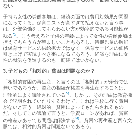
ない
子持ち女性の労働参加は、経済の面では費用対効果が問題
になってくる。保育コストが高すぎて払えないと言う事
は、外部労働をしてもらわない方が効率的である可能性が
*3
残る
。こう考えると子供の年齢によって女性の労働参加は
控えてもらう方が望ましいこともあるし、待機児童の解消
は保育サービスの供給拡大ではなく、保育サービスの価格
引き上げで実現すべき事になるであろう。経済を理由に女
性の就労を促進するのも一筋縄ではいかない。
3. 子どもの「相対的」貧困は問題なのか？
「相対的貧困の再生産」と言うのは「相対的」が余分では
無いであろうか。資産の相続が格差を再生産することは、
*4
理論的によく議論されている
。しかし、その理由は教育機
会で説明されていたりするわけで、これは学校に行く費用
がないと言う「絶対的」貧困によってもたらされるもの
だ。そしてこの議論で言うと、学資ローンがあれば、貧富
*5
の格差があっても問題は解決する
。貧困の再生産と言う文
脈では、相対的貧困は問題ないであろう。