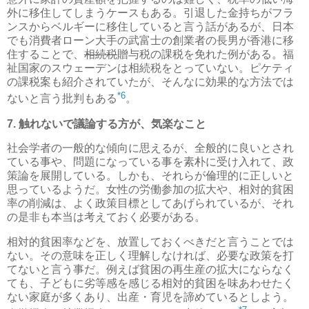
外に移住してしまうケースもある。引退した金持ちがフラ
ンスからベルギーに移住していると言う話があるが、日本
でも消費者ローン大手の武富士の創業者の長男が香港に移
住することで、
相続税
贈与税の課税を免れた例がある。福
祉国家のスウェーデンは相続税をとっていない。ピケティ
の課税案も紹介されていたが、そんなに効果的な方法では
*6
ないと言う批判もある
。
7. 触れないで議論する方が、気楽なこと
社会学者の一般的な傾向に思えるが、全般的に良いとされ
ている事や、問題になっている事を素朴に受け入れて、政
策論を展開している。しかも、それらが倫理的に正しいと
思っているようだ。女性の労働参加の拡大や、相対的貧困
率の削減は、よく政策目標としてあげられているが、それ
の是非も本当は考えておく必要がある。
相対的貧困率などを、放置しておくべきだと言うことでは
ない。その意味を正しく理解しなければ、必要な政策を打
てないと言う事だ。例えば貧困の再生産の拡大にならなく
ても、子どもに劣等感を感じる相対的貧困を味あわせたく
ない家庭が多くあり、出産・育児を諦めているとしよう。