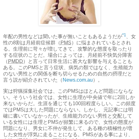
*1
年配の男性などは聞いた事が無いこともあるようだが
、女
性の8割は月経前症候群（
PMS
）に悩まされているとされ
る。生理前に苛々が増してきて、攻撃的な態度を取ったり
する症状のことだ。場合によっては、月経前不快気分障害
（
PMDD
）と言って日常生活に甚大な影響を与えることも
ある。このPMSと言う症状、病気の類ではなく、生殖能力
のない男性との関係を断ち切らせるための自然の摂理だと
言う説が紹介されていた（
News.com.au
）。
実は狩猟採集社会では、このPMSはほとんど問題にならな
い。そういう社会では、女性に生理が中央値で年に2回しか
来ないからだ。生涯を通じても100回程度らしい。この頻度
ではPMSは大した問題にならない。しかし、元記事には明
確に書いていなかったが、生殖能力のない男性と交配して
いる女性には生理とPMSが頻繁に来るので、女性の態度が
問題になり、男女に不仲が発生して、ある種の積極性が増
した女性が浮気に走ることになる。PMSがある事により、