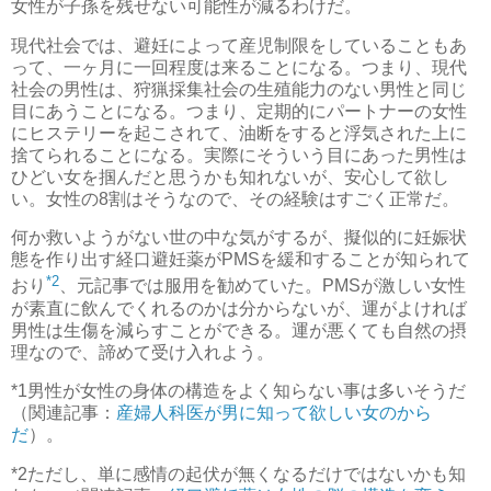
女性が子孫を残せない可能性が減るわけだ。
現代社会では、避妊によって産児制限をしていることもあ
って、一ヶ月に一回程度は来ることになる。つまり、現代
社会の男性は、狩猟採集社会の生殖能力のない男性と同じ
目にあうことになる。つまり、定期的にパートナーの女性
にヒステリーを起こされて、油断をすると浮気された上に
捨てられることになる。実際にそういう目にあった男性は
ひどい女を掴んだと思うかも知れないが、安心して欲し
い。女性の8割はそうなので、その経験はすごく正常だ。
何か救いようがない世の中な気がするが、擬似的に妊娠状
態を作り出す経口避妊薬がPMSを緩和することが知られて
*2
おり
、元記事では服用を勧めていた。PMSが激しい女性
が素直に飲んでくれるのかは分からないが、運がよければ
男性は生傷を減らすことができる。運が悪くても自然の摂
理なので、諦めて受け入れよう。
*1
男性が女性の身体の構造をよく知らない事は多いそうだ
（関連記事：
産婦人科医が男に知って欲しい女のから
だ
）。
*2
ただし、単に感情の起伏が無くなるだけではないかも知