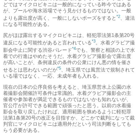
どではマイクロビキニは一般的になっている昨今ではある
が、プールや海水浴場でそう見かけるものではない。一般
*2
よりも露出度が高く、一般にしないポーズをすると
、違法
になる可能性がある。
尻がほぼ露出するマイクロビキニは、軽犯罪法第1条第20号
*3
違反になる可能性があると言われている
。水着グラビア撮
*4
影会中止に関する渋谷パレード
でも、警察と相談の上で水
着での行進はやめたそうだ。水着グラビア撮影会で露出度
が高いことが、条例違反の条件の公衆にけん悪の情を催さ
*5
せるとは思わないのだが
、埼玉県では風営法で規制されて
いる場ではなく、一応、未成年者も入れる。
現在の日本の公序良俗を考えると、埼玉県営水上公園の水
着撮影会開催許可条件は常識的。水着グラビア撮影会の主
催者や参加者が満足できるものではないかも知れないが、
官公庁が許可できる範囲で頑張ったと思う。以前の水着撮
影会を取り戻したければ、適用範囲を狭めるように軽犯罪
法第1条第20号の改正を目指すか、どこかで裁判になって裁
判官にマイクロビキニは適用外だという司法判断をしても
らう必要がある。