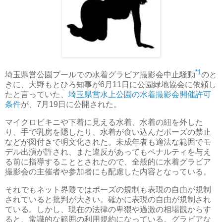
*1
埼玉県営公園プールでの水着グラビア撮影会中止騒動
のと
きに、大野もとひろ知事が6月11日に公園緑地協会に依頼し
たと言っていた、
埼玉県営水上公園の水着撮影会開催許可
条件
が、7月19日に公開された。
マイクロビキニや下着に見える水着、水着の紐を外した
り、手で乳房を隠したり、水着が食い込んだポーズの禁止
などが図付きで明文化された。未成年者も適法な範囲でモ
デル出演が許され、また違反があってもペナルティを与え
る前に指導することとされたので、全般的に水着グラビア
撮影会の主催者や参加者にも配慮した内容となっている。
それでもネット界隈ではポーズの規制も表現の自由が規制
されていると批判が大きい。確かに表現の自由が規制され
ている。しかし、現在の法律の卑猥や過激の相場観からす
ると、常識的な範囲の利用規約になっている。グラビアな