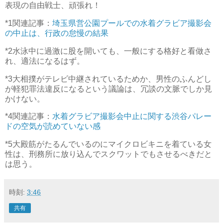
表現の自由戦士、頑張れ！
*1
関連記事：
埼玉県営公園プールでの水着グラビア撮影会
の中止は、行政の怠慢の結果
*2
水泳中に過激に股を開いても、一般にする格好と看做さ
れ、適法になるはず。
*3
大相撲がテレビ中継されているためか、男性のふんどし
が軽犯罪法違反になるという議論は、冗談の文脈でしか見
かけない。
*4
関連記事：
水着グラビア撮影会中止に関する渋谷パレー
ドの空気が読めていない感
*5
大殿筋がたるんでいるのにマイクロビキニを着ている女
性は、刑務所に放り込んでスクワットでもさせるべきだと
は思う。
時刻:
3:46
共有