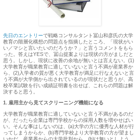
先日のエントリー
で戦略コンサルタント冨山和彦氏の大学
教育の階層化構想の問題点を指摘したところ、「現状がい
い／マシと言いたいのだろうか？」と言うコメントをもら
った。答えはYESで、冨山提案よりは現状の方がましだと
思う。しかし、現状に改善の余地が無いとは言えない。(1)
大学教育が職業教育に適していないと言う不満が産業界か
ら、(2)入学者の質が悪く大学教育が満足に行なえないと言
う不満が大学側から出されているのが現状だと思うが、高
校卒業試験を行い成績証明書を出せば、これらの問題は解
決すると思う。
1. 雇用主から見てスクリーニング機能になる
大学教育が職業教育に適していないと言う不満があるのだ
が、だったら企業は専門学校からの採用人数を増やせばい
い。そんな事はしないのは、(a)大学の方に優秀な人材が行
ってしまうからか、(b)専門学校より大学教育の方が望まし
いかだ。産業界からの大学批判から、(b)は無いとしよう。