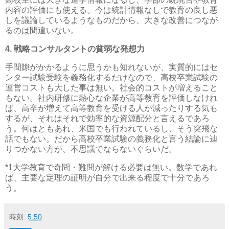
内容の評価にも使える。今は統計情報なしで教育の良し悪
しを議論しているようなものだから、大きな改善につなが
るのは間違いない。
4. 戦略コンサルタントの貧弱な発想力
手間隙がかかるように思うかも知れないが、実質的にはセ
ンター試験受験を義務化するだけなので、高校卒業試験の
運営コストも大した事は無い。社会的コストが増えること
もない。社内研修に熱心な企業が高等教育を評価しなけれ
ば、高卒が増えて高等教育を受ける人が減ったりする気も
するが、それはそれで効率的な資源配分と言えるであろ
う。何はともあれ、米国でも行われているし、そう突飛な
話でもない。だから高校卒業試験の義務化と言う結論に辿
りつかない方が、不思議でならないぐらいだ。
*1
大学教育で奇問・難問が解ける必要は無い。数学であれ
ば、主要な定理の証明が自分で出来る程度で十分であろ
う。
時刻:
5:50