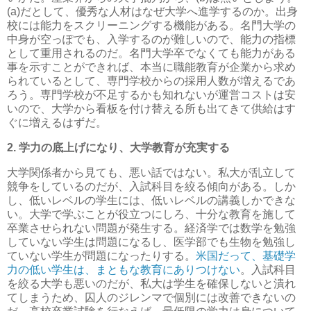
(a)だとして、優秀な人材はなぜ大学へ進学するのか。出身
校には能力をスクリーニングする機能がある。名門大学の
中身が空っぽでも、入学するのが難しいので、能力の指標
として重用されるのだ。名門大学卒でなくても能力がある
事を示すことができれば、本当に職能教育が企業から求め
られているとして、専門学校からの採用人数が増えるであ
ろう。専門学校が不足するかも知れないが運営コストは安
いので、大学から看板を付け替える所も出てきて供給はす
ぐに増えるはずだ。
2. 学力の底上げになり、大学教育が充実する
大学関係者から見ても、悪い話ではない。私大が乱立して
競争をしているのだが、入試科目を絞る傾向がある。しか
し、低いレベルの学生には、低いレベルの講義しかできな
い。大学で学ぶことが役立つにしろ、十分な教育を施して
卒業させられない問題が発生する。経済学では数学を勉強
していない学生は問題になるし、医学部でも生物を勉強し
ていない学生が問題になったりする。
米国だって、基礎学
力の低い学生は、まともな教育にありつけない
。入試科目
を絞る大学も悪いのだが、私大は学生を確保しないと潰れ
てしまうため、囚人のジレンマで個別には改善できないの