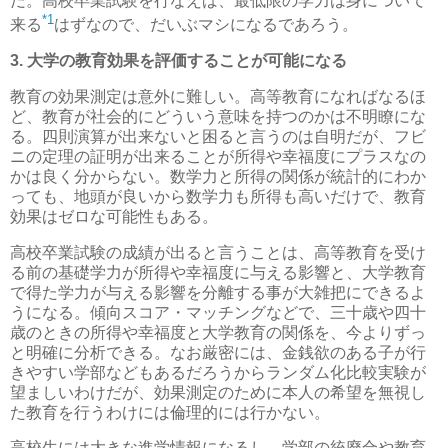
だ。高校卒業試験を行なえば、最低限の学力は身について
*1
来る
はずなので、だいぶマシになるであろう。
3. 大学の教育効果を評価することが可能になる
教育の効果測定は意外に難しい。高等教育になればなるほ
ど、教育が社会的にどういう意味を持つのかは不明瞭にな
る。四則演算が出来ないと困ると言うのは自明だが、フビ
ニの定理の証明が出来ることが所得や幸福度にプラスなの
かは良く分からない。数学力と所得の関係が統計的にわか
っても、地頭が良いから数学力も所得も高いだけで、教育
効果はゼロな可能性もある。
高校卒業試験の成績が出ると言うことは、高等教育を受け
る前の基礎学力が所得や幸福度に与える影響と、大学教育
で得た学力が与える影響を分離する事が大雑把にできるよ
うになる。傾向スコア・マッチングなどで、三十歳や四十
歳のときの所得や幸福度と大学教育の関係を、今よりずっ
と明確に分析できる。なお厳密には、金銭欲のある子が行
きやすい学部などもあるだろうからランダム化比較実験が
望ましいわけだが、効果測定のために本人の希望を無視し
た教育を行うわけには倫理的には行かない。
高校生には大きな進学情報になるし、学部の統廃合や教育