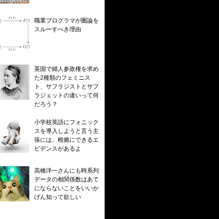
職業プログラマが圏論を
スルーすべき理由
英国で婦人参政権を求め
た2種類のフェミニス
ト、サフラジストとサフ
ラジェットの違いって何
だろう？
小学校英語にフォニック
スを導入しようと言う主
張には、根拠にできるエ
ビデンスがあるよ
高橋洋一さんにも時系列
データの相関係数はあて
にならないことをいいか
げん知って欲しい