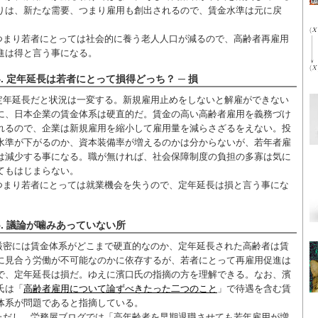
りは、新たな需要、つまり雇用も創出されるので、賃金水準は元に戻
。
つまり若者にとっては社会的に養う老人人口が減るので、高齢者再雇用
進は得と言う事になる。
4. 定年延長は若者にとって損得どっち？ ─ 損
定年延長だと状況は一変する。新規雇用止めをしないと解雇ができない
に、日本企業の賃金体系は硬直的だ。賃金の高い高齢者雇用を義務づけ
れるので、企業は新規雇用を縮小して雇用量を減らさざるをえない。投
水準が下がるのか、資本装備率が増えるのかは分からないが、若年者雇
は減少する事になる。職が無ければ、社会保障制度の負担の多寡は気に
てもはじまらない。
つまり若者にとっては就業機会を失うので、定年延長は損と言う事にな
。
5. 議論が噛みあっていない所
厳密には賃金体系がどこまで硬直的なのか、定年延長された高齢者は賃
に見合う労働が不可能なのかに依存するが、若者にとって再雇用促進は
で、定年延長は損だ。ゆえに濱口氏の指摘の方を理解できる。なお、濱
氏は「
高齢者雇用について論ずべきたった二つのこと
」で待遇を含む賃
体系が問題であると指摘している。
ただし、労務屋ブログでは「高年齢者を早期退職させても若年雇用が増