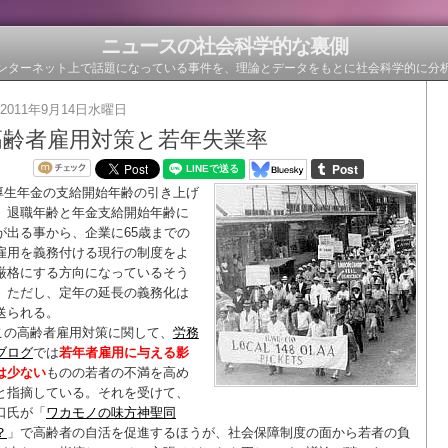
ニュースの社会科学的な裏側
ンターネット上で話題になっている事件を、理論とデータをもとに社会科学的に分
2011年9月14日水曜日
高齢者雇用対策と若年失業率
厚生年金の支給開始年齢の引き上げ
、退職年齢と年金支給開始年齢に
が出る事から、企業に65歳までの
雇用を義務付ける現行の制度をよ
厳格にする方向になっているそう
。ただし、定年の延長の義務化は
送られる。
この高齢者雇用対策に関して、
労務
ブログ
では
若年者雇用に与える影
は少ない
ものの若者の不満を高め
と指摘している。それを受けて、
口氏が「
ワカモノの味方神聖同
？
」で高齢者の自活を促進するほうが、社会保障制度の面から若者の負