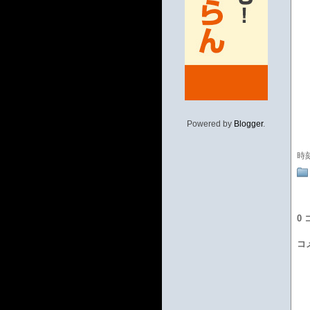
Powered by
Blogger
.
時
0
コ