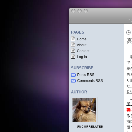
イ
PAGES
Home
About
Contact
Log in
で
SUBSCRIBE
差
再
Posts RSS
り
Comments RSS
だ
AUTHOR
見
屋
響
る
濱
UNCORRELATED
盟