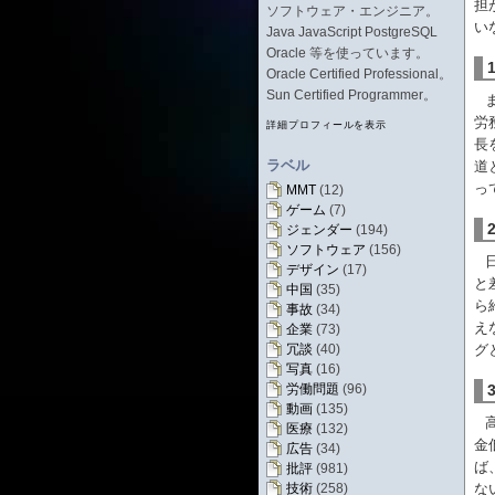
担
ソフトウェア・エンジニア。
い
Java JavaScript PostgreSQL
Oracle 等を使っています。
Oracle Certified Professional。
Sun Certified Programmer。
労
詳細プロフィールを表示
長
ラベル
道
っ
MMT
(12)
ゲーム
(7)
ジェンダー
(194)
ソフトウェア
(156)
デザイン
(17)
と
中国
(35)
ら
事故
(34)
え
企業
(73)
冗談
(40)
グ
写真
(16)
労働問題
(96)
動画
(135)
医療
(132)
金
広告
(34)
ば
批評
(981)
技術
(258)
な