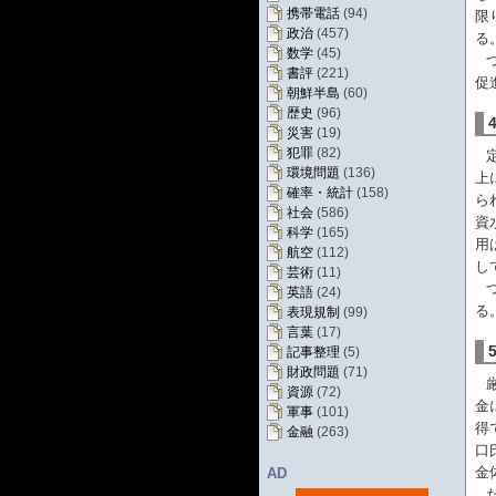
携帯電話
(94)
限
政治
(457)
る
数学
(45)
書評
(221)
促
朝鮮半島
(60)
歴史
(96)
災害
(19)
犯罪
(82)
環境問題
(136)
上
確率・統計
(158)
ら
社会
(586)
資
科学
(165)
用
航空
(112)
し
芸術
(11)
英語
(24)
る
表現規制
(99)
言葉
(17)
記事整理
(5)
財政問題
(71)
資源
(72)
金
軍事
(101)
得
金融
(263)
口
金
AD