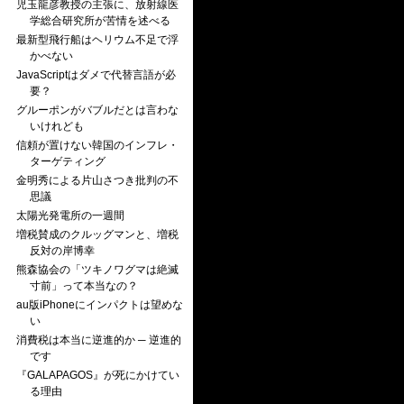
児玉龍彦教授の主張に、放射線医
学総合研究所が苦情を述べる
最新型飛行船はヘリウム不足で浮
かべない
JavaScriptはダメで代替言語が必
要？
グルーポンがバブルだとは言わな
いけれども
信頼が置けない韓国のインフレ・
ターゲティング
金明秀による片山さつき批判の不
思議
太陽光発電所の一週間
増税賛成のクルッグマンと、増税
反対の岸博幸
熊森協会の「ツキノワグマは絶滅
寸前」って本当なの？
au版iPhoneにインパクトは望めな
い
消費税は本当に逆進的か ─ 逆進的
です
『GALAPAGOS』が死にかけてい
る理由