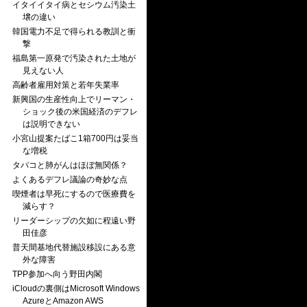
イタイイタイ病とセシウム汚染土
壌の違い
韓国電力不足で得られる教訓と衝
撃
福島第一原発で汚染された土地が
見えない人
高齢者雇用対策と若年失業率
新興国の生産性向上でリーマン・
ショック後の米国経済のデフレ
は説明できない
小宮山提案たばこ1箱700円は妥当
な増税
タバコと肺がんはほぼ無関係？
よくあるデフレ議論の奇妙な点
喫煙者は早死にするので医療費を
減らす？
リーダーシップの欠如に程遠い野
田佳彦
普天間基地代替施設移設にある意
外な障害
TPP参加へ向う野田内閣
iCloudの裏側はMicrosoft Windows
AzureとAmazon AWS