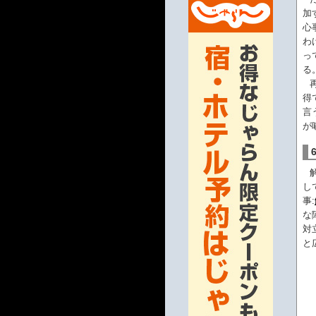
加
心
わ
っ
る
得
言
が
し
事:
な
対
と