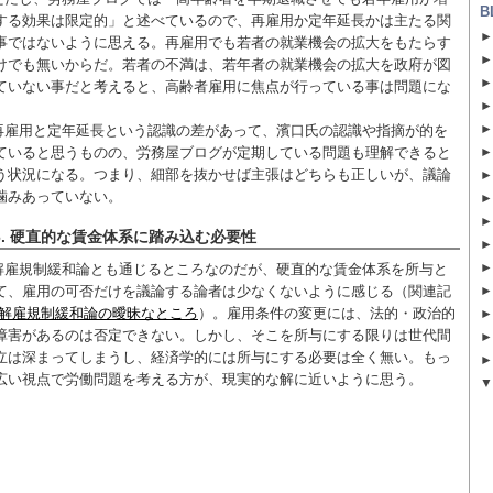
B
する効果は限定的」と述べているので、再雇用か定年延長かは主たる関
事ではないように思える。再雇用でも若者の就業機会の拡大をもたらす
けでも無いからだ。若者の不満は、若年者の就業機会の拡大を政府が図
ていない事だと考えると、高齢者雇用に焦点が行っている事は問題にな
。
再雇用と定年延長という認識の差があって、濱口氏の認識や指摘が的を
ていると思うものの、労務屋ブログが定期している問題も理解できると
う状況になる。つまり、細部を抜かせば主張はどちらも正しいが、議論
噛みあっていない。
6. 硬直的な賃金体系に踏み込む必要性
解雇規制緩和論とも通じるところなのだが、硬直的な賃金体系を所与と
て、雇用の可否だけを議論する論者は少なくないように感じる（関連記
解雇規制緩和論の曖昧なところ
）。雇用条件の変更には、法的・政治的
障害があるのは否定できない。しかし、そこを所与にする限りは世代間
立は深まってしまうし、経済学的には所与にする必要は全く無い。もっ
広い視点で労働問題を考える方が、現実的な解に近いように思う。