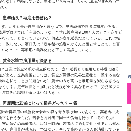
が少ないと指摘している。主張はどちらも正しいが、議論が噛みあって
ない。
1. 定年延長？再雇用義務化？
まず、定年延長か再雇用かと言う点で、事実認識で両者に相違がある。
務屋ブログでは「今回のような、全世代被雇用者100万人のところ定年延
を行って」と言っているので、何故か定年延長だとしている。これは報
と一致しない。濱口氏は「定年後の処遇をがくんと落とすことで」と言
ているので、再雇用の義務化だと正しく認識している。
2. 賃金水準で雇用量が決まる
日本企業は賃金体系が硬直的なので、定年延長と再雇用だと待遇に随分
差が出る。企業負担としては、賃金が労働の限界生産物と一致する点な
過
給料を払うことは問題ないが、賃金の方が高いと雇用量を減らさざるを
なくなる。定年延長と再雇用だと状況が全く異なるわけで、労務屋ブロ
と濱口氏の認識の食い違いは大きい。
3. 再雇用は若者にとって損得どっち？ ─ 得
高齢者再雇用の義務化が若者の職を奪う事は無いであろう。高齢者の賃
低下を伴うからだ。若者と高齢者で同一の労働を行っているのであれ
、安い賃金の高齢者の出現は一時的に若者の待遇を悪化させるかも知れ
いが、雇用量が減るわけではない。そして高齢者が収入を消費している