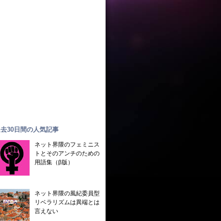
去30日間の人気記事
ネット界隈のフェミニス
トとそのアンチのための
用語集（β版）
ネット界隈の風紀委員型
リベラリズムは異端とは
言えない