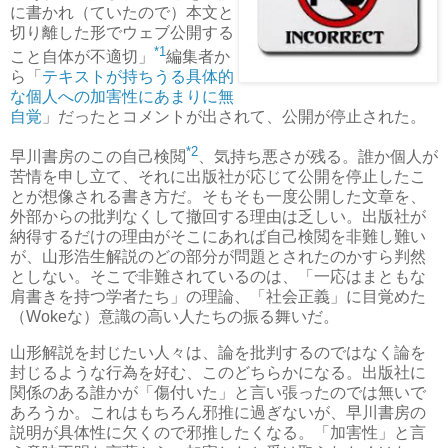
に書かれ（ていたので）本文と
切り離した形でウェブ公開する
*1
こと
自体が
不適切」
編集者か
ら「
テキストが持ちうる
具体的
な個人
への加害性にあまりに無
自覚
」だったとコメントが出されて、公開が停止された。
*2
早川書房のこの自己検閲
、気持ち悪さが残る。誰か個人が
苦情を申し立て、それに出版社が応じて公開を停止したこ
とが想像される書き方だ。そもそも一度公開した文章を、
外部からの批判なくして撤回する理由は乏しい。出版社が
納得するだけの理由がそこにあれば自己検閲を非難し難い
が、山形浩生解説のどの部分が問題とされたのかすら判然
としない。そこで非難されているのは、「一応はまともな
肩書きを持つ学者たち」の理論、「社会正義」に目覚めた
（Wokeな）意識の高い人たちの振る舞いだ。
山形解説を封じたい人々は、論を批判するのではなく論を
封じるような行為を好む、このどちらかになる。出版社に
関係のある誰かが「傷付いた」と言い張ったのでは無いで
あろうか。これはもちろん邪推に過ぎないが、早川書房の
説明が具体性に欠くので邪推したくなる。「加害性」と言