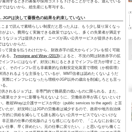
が雇用するときの募集や採用コストも下げることができる。遊んでいる
けではないから、総生産にも寄与する。
2. JGPは決して薔薇色の結果を約束していない
ここまで読んで素晴らしい制度だと思った人は、もう少し疑り深くなっ
方がよい。費用なく実施できる政策ではないし、多くの失業者が満足す
ようなジョブは提供されず、ニーズが高い公共サービスが提供されるわ
ではないからだ。
雇って賃金を払うわけだから、財政赤字の拡大からインフレを招く可能
がある。
Tymoigne and Wray (2013)
によると、不況の間は財政赤字の拡
でインフレにはならず、好況に転じるときまでインフレ圧力が増すこと
なく、そのインフレ圧も非裁量的な自動安定化装置で増税（か税収増）
解消されるような主張をしているが、MMT信者は認めたくないようだ
、実際にインフレになったら増税やJGP以外の歳出を削減しろとも言っ
いる。
提供されるジョブは、非専門的で難易度の低いものに限られる。また、
の産業セクターに影響を与えないように、労働依存率が高くないといけ
。教祖Wrayは介護サービスか何か（public services to the aged）と言
ていたが、好況時にはJGPの労働者は減少するので、政府や地方自治体
一方的に供給を減らしても誰も困らない公共サービスでないといけな
。非正規の仕事の劣化版のような感じになるので、「こんなにお金にな
ない仕事、早く辞めたい。元の仕事に戻りたい。」と思いながら働くこ