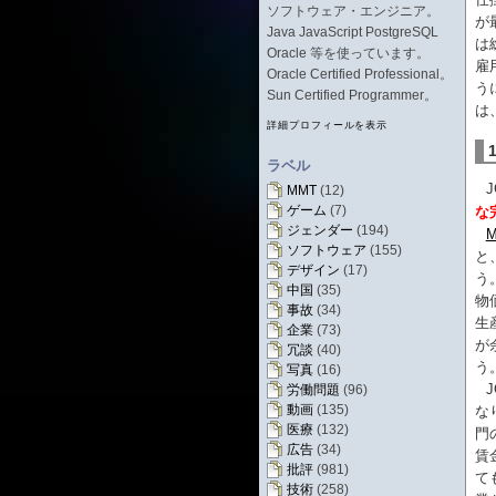
ソフトウェア・エンジニア。
が
Java JavaScript PostgreSQL
は
Oracle 等を使っています。
雇
Oracle Certified Professional。
う
Sun Certified Programmer。
は
詳細プロフィールを表示
ラベル
MMT
(12)
ゲーム
(7)
な
ジェンダー
(194)
M
ソフトウェア
(155)
と
デザイン
(17)
う
中国
(35)
物
事故
(34)
生
企業
(73)
が
冗談
(40)
う
写真
(16)
労働問題
(96)
動画
(135)
な
医療
(132)
門
広告
(34)
賃
批評
(981)
て
技術
(258)