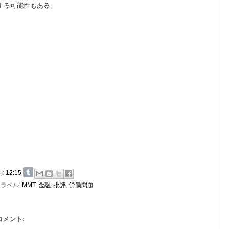
する可能性もある。
刻:
12:15
ラベル:
MMT
,
金融
,
批評
,
労働問題
 コメント: