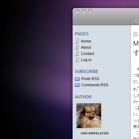
イ
PAGES
Home
About
Contact
Log in
SUBSCRIBE
つ
Posts RSS
だ
Comments RSS
*
れ
し
AUTHOR
の
（
い
っ
無
UNCORRELATED
仕