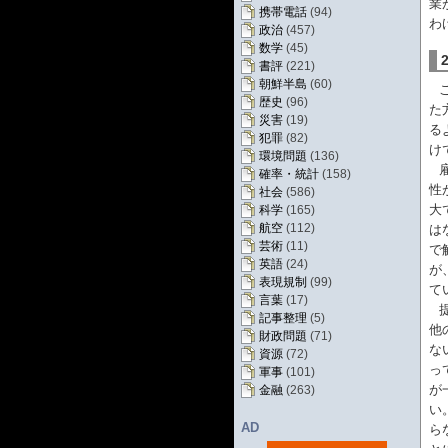
業
携帯電話
(94)
わ
政治
(457)
数学
(45)
書評
(221)
朝鮮半島
(60)
歴史
(96)
た
災害
(19)
る
犯罪
(82)
け
環境問題
(136)
確率・統計
(158)
性
社会
(586)
大
科学
(165)
航空
(112)
は
芸術
(11)
で
英語
(24)
が
表現規制
(99)
て
言葉
(17)
記事整理
(5)
他
財政問題
(71)
ない
資源
(72)
っ
軍事
(101)
が
金融
(263)
い
AD
ら