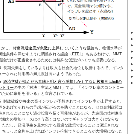
しかし、
貨幣流通速度が急激に上昇していくような議論
も、物価水準が
断性条件を満たすように調整される議論（
FTPL
）もあるわけで、MMT
議論だけが正当化されるためには特殊な仮定がいくつも必要になる。
4
長期失業をしているよりは収入も社会的地位も改善するので、インタ
ューされた利用者の満足度は高いようであった。
5
経済学徒が読んだら意味不明と言う感想しかもてない教祖Mitchellの
ントリー
の中の「対決！主流とMMT」では、「インフレ率のコントロー
のために雇用を用いる」と宣言されている。
6
財政破綻や将来の高インフレが予想されてインフレ率が上昇すると、
率をあげてそれらの予想が広がるのを防ぐことになる。ゼロ金利政策は
持されることになり過少投資を招く可能性があるが、先進国の技術進歩
労働力の増加ペースはそう高くはないのでギャップは大きくはならな
。ただし、経済厚生を最大化する最適な政策であることは保証されな
。ちょっと金利を上げればインフレ抑制できるところが大増税になった