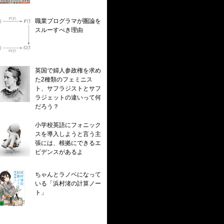
職業プログラマが圏論を
スルーすべき理由
英国で婦人参政権を求め
た2種類のフェミニス
ト、サフラジストとサフ
ラジェットの違いって何
だろう？
小学校英語にフォニック
スを導入しようと言う主
張には、根拠にできるエ
ビデンスがあるよ
ちゃんとラノベになって
いる「浜村渚の計算ノー
ト」