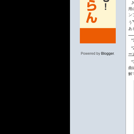
用
ン
*
う
あ
*
*
Powered by
Blogger
.
ー
*
曲
解