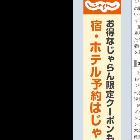
と
の
い
イ
雇
た
者
を
も
う
れ
評
ズ
ン
ン
木
政