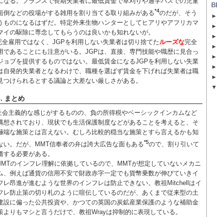
になる。フランスで長期失業者に最低賃金で草刈りや通学バスでの児童
B
*4
面倒などの役場がする雑用を割り当てる取り組みがある
のだが、そう
うものになるはずだ。特定外来生物ハンターとしてヒアリやアフリカマ
マイの駆除に専念してもらうのは良いかも知れないが。
完全雇用ではなく、JGPを利用しない失業者は切り捨てた
ルーズな
完全
用であることにも注意がいる。JGPは、直接、専門技能や職歴に見合っ
ジョブを提供するものではない。最低賃金になるJGPを利用しない失業
は自発的失業者となるわけで、職種を選ばず賃金を下げれば失業者は職
見つけられるとする議論と大差ない厳しさがある。
3. まとめ
社会主義的な感じがするものの、負の所得税やベーシックインカムなど
構想されており、現状でも生活保護制度などがあることを考えると、そ
極端な施策とは言えない。むしろ比較的穏当な施策とすら言えるかも知
*5
ない。だが、MMT信奉者の弁は誇大広告な面もある
ので、割り引いて
価する必要がある。
MMTのインフレ理解に依拠しているので、MMTが想定していないメカニ
ム、例えば通貨の信用不安で財政赤字一定でも貨幣乗数が伸びていきイ
フレ昂進が進むような世界のインフレは防止できない。教祖Mitchellはイ
フレ防止策の切り札のように喧伝しているのだが、あくまで従来型の土
建設に偏った公共投資や、かつての英国の炭鉱産業保護のような補助金
策よりもマシと言うだけで、教祖Wrayは抑制的に表現している。