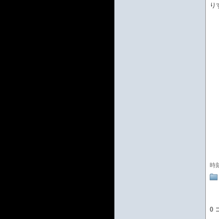
り
時
0