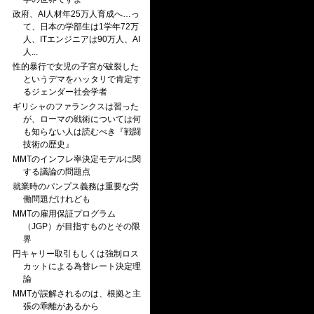
政府、AI人材年25万人育成へ…っ
て、日本の学部生は1学年72万
人、ITエンジニアは90万人、AI
人...
性的暴行で女児の子宮が破裂した
というデマをハッタリで肯定す
るジェンダー社会学者
ギリシャのファランクスは習った
が、ローマの戦術については何
も知らない人は読むべき『戦闘
技術の歴史』
MMTのインフレ率決定モデルに関
する議論の問題点
就業時のパンプス義務は重要な労
働問題だけれども
MMTの雇用保証プログラム
（JGP）が目指すものとその限
界
円キャリー取引もしくは強制ロス
カットによる為替レート決定理
論
MMTが誤解されるのは、根拠と主
張の乖離があるから