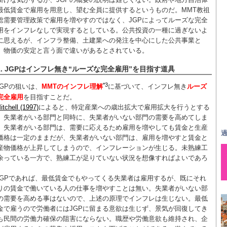
最低賃金で雇用を用意し、望む全員に提供するというものだ。MMT教祖
総需要管理政策で雇用を増やすのではなく、JGPによってルーズな完全
用をインフレなしで実現するとしている。公共投資の一種に過ぎないよ
に思えるが、インフラ整備、土建業への発注を中心にした公共事業と
、物価の安定と言う面で違いがあるとされている。
1. JGPはインフレ無き“ルーズな完全雇用”を目指す道具
*3
JGPの狙いは、
MMTのインフレ理解
に基づいて、インフレ無き
ルーズ
完全雇用
を目指すことだ。
itchell (1997)
によると、特定産業への歳出拡大で雇用拡大を行うとする
、失業者がいる部門と同時に、失業者がいない部門の需要を高めてしま
。失業者がいる部門は、需要に応えるため雇用を増やしても賃金と生産
過
価格は一定のままだが、失業者がいない部門は、雇用を増やすと賃金と
産物価格が上昇してしまうので、インフレーションが生じる。未熟練工
余っている一方で、熟練工が足りていない状況を想像すればよいであろ
。
JGPであれば、最低賃金でもやってくる失業者は雇用するが、既にそれ
りの賃金で働いている人の仕事を増やすことは無い。失業者がいない部
の需要を高める事はないので、上述の原理でインフレは生じない。最低
金で雇うので労働者にはJGPに留まる意欲は生じず、景気が回復してき
も民間の労働力確保の阻害にならない。職歴や労働意欲も維持され、企