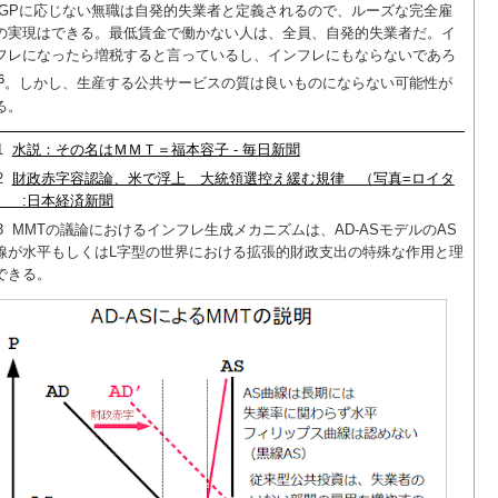
JGPに応じない無職は自発的失業者と定義されるので、ルーズな完全雇
の実現はできる。最低賃金で働かない人は、全員、自発的失業者だ。イ
フレになったら増税すると言っているし、インフレにもならないであろ
6
。しかし、生産する公共サービスの質は良いものにならない可能性が
る。
1
水説：その名はＭＭＴ＝福本容子 - 毎日新聞
2
財政赤字容認論、米で浮上 大統領選控え緩む規律 （写真=ロイタ
） :日本経済新聞
3
MMTの議論におけるインフレ生成メカニズムは、AD-ASモデルのAS
線が水平もしくはL字型の世界における拡張的財政支出の特殊な作用と理
できる。