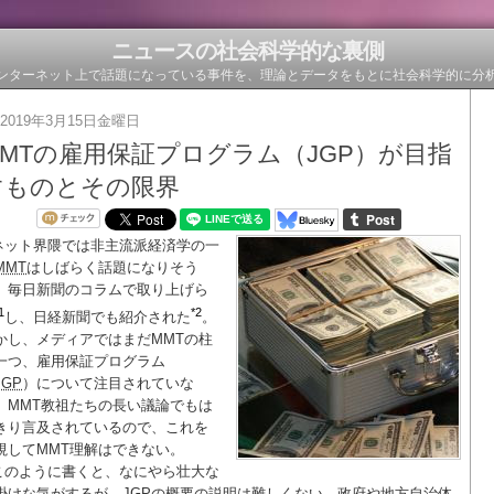
ニュースの社会科学的な裏側
ンターネット上で話題になっている事件を、理論とデータをもとに社会科学的に分
2019年3月15日金曜日
MMTの雇用保証プログラム（JGP）が目指
すものとその限界
ネット界隈では非主流派経済学の一
MMT
はしばらく話題になりそう
。毎日新聞のコラムで取り上げら
1
*2
し、日経新聞でも紹介された
。
かし、メディアではまだMMTの柱
一つ、雇用保証プログラム
JGP
）について注目されていな
。MMT教祖たちの長い議論でもは
きり言及されているので、これを
視してMMT理解はできない。
このように書くと、なにやら壮大な
掛けな気がするが、JGPの概要の説明は難しくない。政府や地方自治体