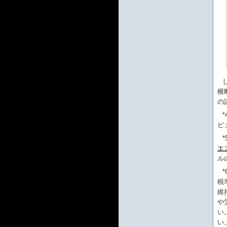
横
の
*
ビ
*
エ
ル
*
税
維
や
い
い