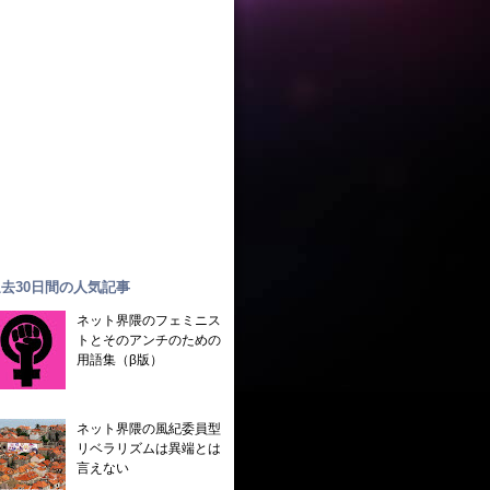
去30日間の人気記事
ネット界隈のフェミニス
トとそのアンチのための
用語集（β版）
ネット界隈の風紀委員型
リベラリズムは異端とは
言えない