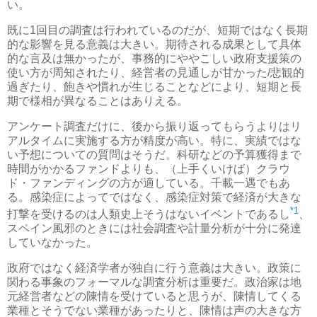
い。
既に1回目の調査は行われているのだが、短期ではなく長期
的な影響を見る意義は大きい。期待される成果として具体
的な言及は無かったが、事務的にややこしい政府支援策の
使い方が周知されたり、経営者の見通しが甘かった/悲観的
過ぎたり、飽きや慣れが生じることなどにより、短期と長
期で様相が異なることはありえる。
アンケート調査だけに、後から振り返ってもらうよりはリ
アルタイムに実施する方が精度が高い。特に、実績ではな
い予想についての質問はそうだ。科研などの予算獲得まで
時間がかかるファンドよりも、（上手くいけば）クラウ
ド・ファンディングの方が適している。千載一遇でもあ
る。感染症によってではなく、感染症対策で経済が大きな
*1
打撃を受けるのは人類史上そうはないイベントであるし
、
スペイン風邪のときには社会調査や計量分析が十分に発達
していなかった。
政府ではなく経済学者が独自に行う意義は大きい。政策に
関わる事象のフォーマルな調査分析は重要だ。政治家は地
元経営者などの陳情を受けていると思うが、陳情してくる
業種とそうでない業種があったりと、陳情は声の大きな方