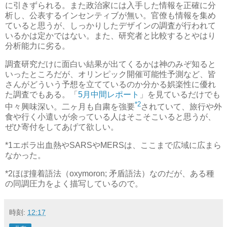
に引きずられる。また政治家には入手した情報を正確に分
析し、公表するインセンティブが無い。官僚も情報を集め
ていると思うが、しっかりしたデザインの調査が行われて
いるかは定かではない。また、研究者と比較するとやはり
分析能力に劣る。
調査研究だけに面白い結果が出てくるかは神のみぞ知ると
いったところだが、オリンピック開催可能性予測など、皆
さんがどういう予想を立てているのか分かる娯楽性に優れ
た調査でもある。「
5月中間レポート
」を見ているだけでも
*2
中々興味深い。二ヶ月も自粛を強要
されていて、旅行や外
食や行く小遣いが余っている人はそこそこいると思うが、
ぜひ寄付をしてあげて欲しい。
*1
エボラ出血熱やSARSやMERSは、ここまで広域に広まら
なかった。
*2
ほぼ撞着語法（oxymoron; 矛盾語法）なのだが、ある種
の同調圧力をよく描写しているので。
時刻:
12:17