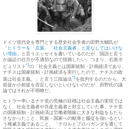
ドイツ現代史を専門とする歴史社会学者の田野大輔氏が
「
ヒトラーを「左翼」「社会主義者」と見なしてはいけな
い理由
」と言うエッセイを書いているのだが、国語と言う
か論証の仕方が不適切なので指摘したい。つまり、右派ポ
*1
ピュリスト
の「社会主義とは国家統制・計画経済であり、
ナチスは国家統制・計画経済を実行したので、ナチスの政
*2
策は社会主義。」と言う三段論法
を批判するのだから、大
前提か小前提を否定しないといけないのだが、田野氏の議
論ではそれが不明瞭だ。
ヒトラー率いるナチ党の究極の目標は社会主義の実現では
なく、社会主義者や共産主義者と対立していた事、ナチ党
の国家統制・計画経済は労働者階級に大きな利益をもたら
さなかったこと、民族・国家への献身と服従を強いるとい
う権威主義であること、「テロルとプロパガンダを通じて