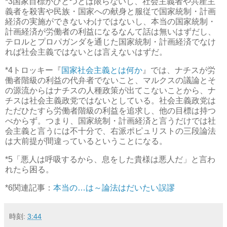
*3
国家目標がひとつとは限らないし、社会主義者や共産主
義者を殺害や民族・国家への献身と服従で国家統制・計画
経済の実施ができないわけではないし、本当の国家統制・
計画経済が労働者の利益になるなんて話は無いはずだし、
テロルとプロパガンダを通じた国家統制・計画経済でなけ
れば社会主義ではないとは言えないはずだ。
*4
トロッキー『
国家社会主義とは何か
』では、ナチスが労
働者階級の利益の代弁者でないこと、マルクスの議論とそ
の源流からはナチスの人種政策が出てこないことから、ナ
チスは社会主義政党ではないとしている。社会主義政党は
ただひたすら労働者階級の利益を追求し、他の目標は持つ
べからず。つまり、国家統制・計画経済と言うだけでは社
会主義と言うには不十分で、右派ポピュリストの三段論法
は大前提が間違っているということになる。
*5
「悪人は呼吸するから、息をした貴様は悪人だ」と言わ
れたら困る。
*6
関連記事：
本当の…は～論法はだいたい誤謬
時刻:
3:44