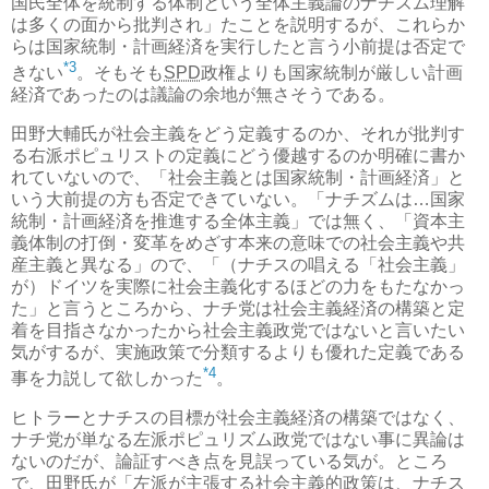
国民全体を統制する体制という全体主義論のナチズム理解
は多くの面から批判され」たことを説明するが、これらか
らは国家統制・計画経済を実行したと言う小前提は否定で
*3
きない
。そもそも
SPD
政権よりも国家統制が厳しい計画
経済であったのは議論の余地が無さそうである。
田野大輔氏が社会主義をどう定義するのか、それが批判す
る右派ポピュリストの定義にどう優越するのか明確に書か
れていないので、「社会主義とは国家統制・計画経済」と
いう大前提の方も否定できていない。「ナチズムは…国家
統制・計画経済を推進する全体主義」では無く、「資本主
義体制の打倒・変革をめざす本来の意味での社会主義や共
産主義と異なる」ので、「（ナチスの唱える「社会主義」
が）ドイツを実際に社会主義化するほどの力をもたなかっ
た」と言うところから、ナチ党は社会主義経済の構築と定
着を目指さなかったから社会主義政党ではないと言いたい
気がするが、実施政策で分類するよりも優れた定義である
*4
事を力説して欲しかった
。
ヒトラーとナチスの目標が社会主義経済の構築ではなく、
ナチ党が単なる左派ポピュリズム政党ではない事に異論は
ないのだが、論証すべき点を見誤っている気が。ところ
で、田野氏が「左派が主張する社会主義的政策は、ナチス