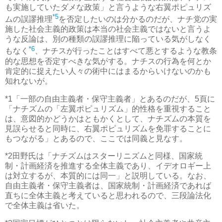
も実施していたダメな政策」と言うような右翼ポピュリズ
*5
ムの誤謬推理
を否定したいのは分かるのだが、ナチ党の実
施した社会主義的政策は本当の社会主義ではないと言うよ
うな反論は、別の種類の誤謬推理に陥っている気がしなく
*6
もなく
、ナチスが行ったことはすべて悪とするような教条
的な思想を否定すべきな気がする。ナチスの行為を何とか
肯定的に捉えたい人々の術中にはまるからいけないのかも
知れないが。
*1
「一部の自由主義者・保守主義者」とあるのだが、5頁に
「ナチズムの「左翼ポピュリズム」的性格を重視すること
は、意図的かどうかはともかくとして、ナチズムの本質を
見誤らせると同時に、右翼ポピュリズムを免罪することに
もつながる」とあるので、ここでは同義と見なす。
*2
田野氏は「ナチズムはスターリニズムと同様、国家統
制・計画経済を推進する全体主義であり、イデオロギー上
は対立するが、本質的には同一」と説明している。なお、
自由主義者・保守主義者は、国家統制・計画経済であれば
直ちに全体主義と考えていると思われるので、三段論法化
で全体主義は省いた。