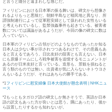
と言うと随分と遠まわしな感じだ。
フィリピンにおける日本軍の振る舞いは、碑文から想像さ
れるよりもっと悪辣だ。朝鮮半島など植民地と異なり、所
謂強制連行によって従軍慰安婦として扱われた女性もいる
と考えられているし、監禁強姦事件も起きている。被害者
数については議論があるようだが、今回の像の碑文に数は
入っていない。
日本軍のフィリピン占領がどのようなものであったか知る
日本人は少ない事が示されつつあるわけで、その意義もあ
ると言えるであろう。日比友好の阻害とも言えない。日本
にも原爆ドームにしろ戦争被害を追憶するモニュメントが
あるのが日米友好と言っている。造形も、景観を損ねると
言う類のものでは無い。出資者が気に入らないネトウヨさ
んもいるようだが、それはあちらの勝手である。
*1
フィリピンに慰安婦像 日本大使館が懸念表明 | NHKニュ
ース
*2
もっともタガログ語の碑文しか無さそうで、英語か日本
語の訳文もあった方が良いとは思う。隅にあったり、後か
ら設置したりするかも知れないが。