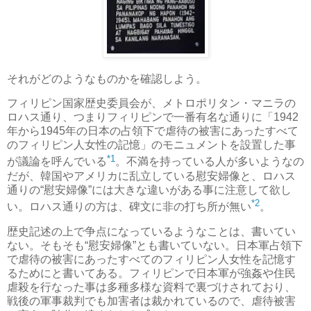
それがどのようなものかを確認しよう。
フィリピン国家歴史委員会が、メトロポリタン・マニラの
ロハス通り、つまりフィリピンで一番有名な通りに「1942
年から1945年の日本の占領下で虐待の被害にあったすべて
のフィリピン人女性の記憶」のモニュメントを設置した事
*1
が議論を呼んでいる
。不満を持っている人が多いようなの
だが、韓国やアメリカに乱立している慰安婦像と、ロハス
通りの“慰安婦像”には大きな違いがある事に注意して欲し
*2
い。ロハス通りの方は、碑文に非の打ち所が無い
。
歴史記述の上で争点になっているようなことは、書いてい
ない。そもそも“慰安婦像”とも書いていない。日本軍占領下
で虐待の被害にあったすべてのフィリピン人女性を記憶す
るためにと書いてある。フィリピンで日本軍が強姦や住民
虐殺を行なった事は多種多様な資料で裏づけされており、
戦後の軍事裁判でも加害者は裁かれているので、虐待被害