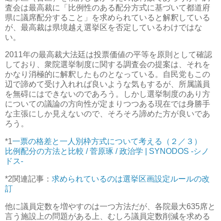
査会は最高裁に「比例性のある配分方式に基づいて都道府
県に議席配分すること」を求められていると解釈している
が、最高裁は県境越え選挙区を否定しているわけではな
い。
2011年の最高裁大法廷は投票価値の平等を原則として確認
しており、衆院選挙制度に関する調査会の提案は、それを
かなり消極的に解釈したものとなっている。自民党もこの
辺で諦めて受け入れれば良いような気もするが、所属議員
を無碍にはできないのであろう。しかし選挙制度のあり方
についての議論の方向性が定まりつつある現在では身勝手
な主張にしか見えないので、そろそろ諦めた方が良いであ
ろう。
*1
一票の格差と一人別枠方式について考える（２／３）
比例配分の方法と比較 / 菅原琢 / 政治学 | SYNODOS -シノ
ドス-
*2
関連記事：
求められているのは選挙区画設定ルールの改
訂
他に議員定数を増やすのは一つ方法だが、各院最大635席と
言う施設上の問題がある上、むしろ議員定数削減を求める