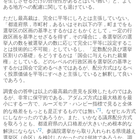
を生じさせるだけの合理性があるとはいい難い」と、よく
ある地方への配慮に関しても退けている。
ただし最高裁は、完全に平等にしろとは主張していない。
「都道府県，市町村，あるいはそれ以下の字，町までをも
選挙区の区画の基準とするかはともかくとして，一定の行
政区画を基準とせざるを得ず，その場合に，各選挙区の選
挙人の数を被選挙人の数に応じて完全に平等に設定するこ
とは技術的に不可能」としているし、「定数配分及び選挙
区割りの基礎」をどうするかは「国会に与えられた裁量
権」としている。どのレベルの行政区画を選挙区の基準と
するかは国会で定めるべきではあるが、配分方式はなるべ
く投票価値を平等にすべきと主張していると解釈して良い
であろう。
調査会の答申は以上の最高裁の意見を反映したものではあ
るが、非常に保守的である。アダムズ方式は最大格差を最
小にする一方で、ルーズモア・ハンビー指標で見ると全体
*1
的な格差をもっとも是正するものでは無い
。なぜヒル方式
にしなかったのであろうか。また、いかなる議席配分方式
を取ろうとも、都道府県の人口格差が大きいため根本的な
*2
解決にならない
。参議院選挙から取り入れられる県境越え
選挙区（合区）を検討しなかったのは何故であろうか。調