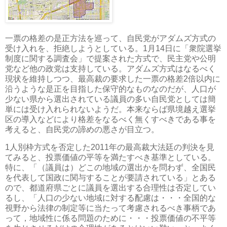
一票の格差の是正方法を巡って、自民党がアダムズ方式の
受け入れを、拒絶しようとしている。1月14日に「衆院選挙
制度に関する調査会」で提案された方式で、民主党や公明
党など他の政党は支持している。アダムズ方式はなるべく
現状を維持しつつ、最高裁の要求した一票の格差2倍以内に
沿うような是正を目指した保守的なものなのだが、人口が
少ない県から選出されている議員の多い自民党としては簡
単には受け入れられないようだ。本来ならば県境越え選挙
区の導入などにより格差をなるべく無くすべきである事を
考えると、自民党の諦めの悪さが目立つ。
1人別枠方式を否定した2011年の最高裁大法廷の判決を見
てみると、投票価値の平等を満たすべき基準としている。
特に、「（議員は）どこの地域の選出かを問わず、全国民
を代表して国政に関与することが要請されている」とある
ので、都道府県ごとに議員を選出する合理性は否定してい
るし、「人口の少ない地域に対する配慮は・・・全国的な
視野から法律の制定等に当たって考慮されるべき事柄であ
って，地域性に係る問題のために・・・投票価値の不平等