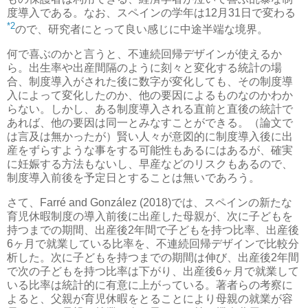
度導入である。なお、スペインの学年は12月31日で変わる
*2
ので、研究者にとって良い感じに中途半端な境界。
何で喜ぶのかと言うと、不連続回帰デザインが使えるか
ら。出生率や出産間隔のように刻々と変化する統計の場
合、制度導入がされた後に数字が変化しても、その制度導
入によって変化したのか、他の要因によるものなのかわか
らない。しかし、ある制度導入される直前と直後の統計で
あれば、他の要因は同一とみなすことができる。（論文で
は言及は無かったが）賢い人々が意図的に制度導入後に出
産をずらすような事をする可能性もあるにはあるが、確実
に妊娠する方法もないし、早産などのリスクもあるので、
制度導入前後を予定日とすることは無いであろう。
さて、Farré and González (2018)では、スペインの新たな
育児休暇制度の導入前後に出産した母親が、次に子どもを
持つまでの期間、出産後2年間で子どもを持つ比率、出産後
6ヶ月で就業している比率を、不連続回帰デザインで比較分
析した。次に子どもを持つまでの期間は伸び、出産後2年間
で次の子どもを持つ比率は下がり、出産後6ヶ月で就業して
いる比率は統計的に有意に上がっている。著者らの考察に
よると、父親が育児休暇をとることにより母親の就業が容