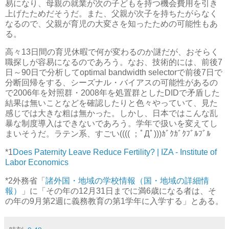
易になり、母親の就業が次の子どもを持つ機会費用を引き
上げたためだそうだ。また、父親が次子を持ちたがらなく
なるので、父親が育児の大変さを知ったための可能性もあ
る。
高々13日間の育児休暇で何が変わるのか謎だが、おそらく
職探しが容易になるのであろう。なお、技術的には、前後7
日～90日で分析してoptimal bandwidth selectorで前後7日で
分断回帰をする、シーズナル・バイアスの可能性があるの
で2006年を対照群・2008年を処置群としたDIDで矛盾した
結果は無いことなどを確認したりと色々やっていて、見た
感じでは大きな粗は無かった。しかし、日本ではこんな乱
暴な制度導入はできないであろう。学年で扱いを変えてし
まいそうだ。ラテン系、すごい
(((( ；ﾟДﾟ)))ｶﾞｸｶﾞｸﾌﾞﾙﾌﾞﾙ
*1
Does Paternity Leave Reduce Fertility? | IZA - Institute of
Labor Economics
*2
外務省「
諸外国・地域の学校情報（国・地域の詳細情
報）
」に「その年の12月31日までに満6歳になる者は、そ
の年の9月第2週に義務教育の第1学年に入学する」とある。