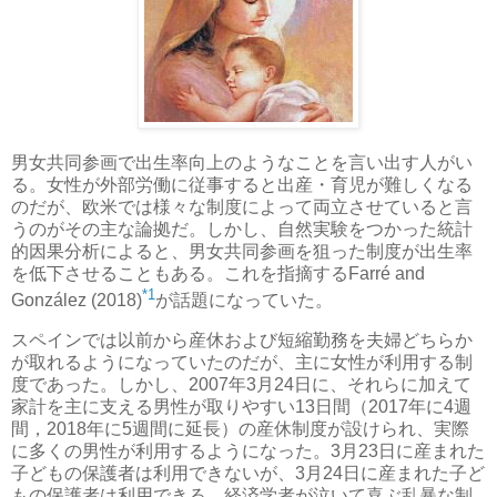
男女共同参画で出生率向上のようなことを言い出す人がい
る。女性が外部労働に従事すると出産・育児が難しくなる
のだが、欧米では様々な制度によって両立させていると言
うのがその主な論拠だ。しかし、自然実験をつかった統計
的因果分析によると、男女共同参画を狙った制度が出生率
を低下させることもある。これを指摘するFarré and
*1
González (2018)
が話題になっていた。
スペインでは以前から産休および短縮勤務を夫婦どちらか
が取れるようになっていたのだが、主に女性が利用する制
度であった。しかし、2007年3月24日に、それらに加えて
家計を主に支える男性が取りやすい13日間（2017年に4週
間，2018年に5週間に延長）の産休制度が設けられ、実際
に多くの男性が利用するようになった。3月23日に産まれた
子どもの保護者は利用できないが、3月24日に産まれた子ど
もの保護者は利用できる、経済学者が泣いて喜ぶ乱暴な制