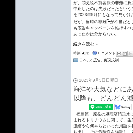
が、萌え絵不寛容派の非難に負
中止したのは失敗だったという
を2023年9月にもなって見かけ
*1
だが、当時の非難
が不当だと
も広告キャンペーンを維持すべ
あったかは分からない。
続きを読む »
時刻:
4:26
0 コメント
ラベル:
広告
,
表現規制
2023年9月3日日曜日
海洋や大気などに
以降も、どんどん
福島第一原発の処理済汚染水
まれるトリチウムに関して、生
濃縮やら何やらといった用語を
ち出し、その危険性を強調し、