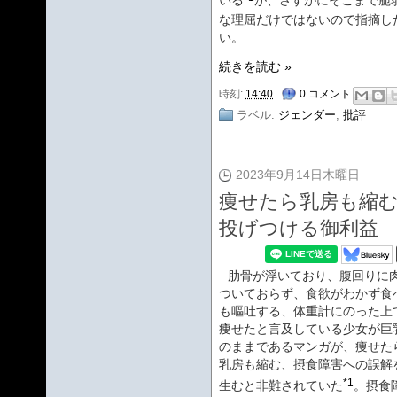
いる
が、さすがにそこまで脆
な理屈だけではないので指摘し
い。
続きを読む »
時刻:
14:40
0 コメント
ラベル:
ジェンダー
,
批評
2023年9月14日木曜日
痩せたら乳房も縮
投げつける御利益
肋骨が浮いており、腹回りに
ついておらず、食欲がわかず食
も嘔吐する、体重計にのった上
痩せたと言及している少女が巨
のままであるマンガが、痩せた
乳房も縮む、摂食障害への誤解
*1
生むと非難されていた
。摂食