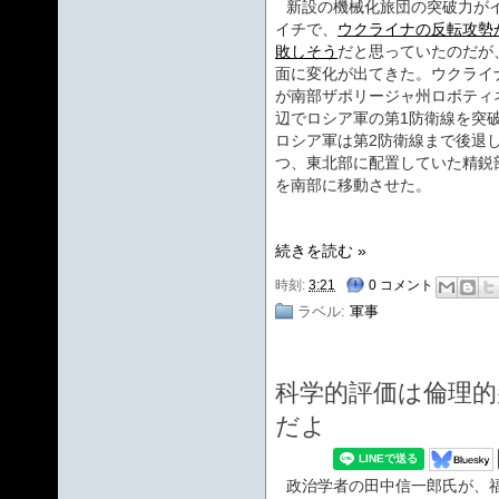
新設の機械化旅団の突破力が
イチで、
ウクライナの反転攻勢
敗しそう
だと思っていたのだが
面に変化が出てきた。ウクライ
が南部ザポリージャ州ロボティ
辺でロシア軍の第1防衛線を突
ロシア軍は第2防衛線まで後退
つ、東北部に配置していた精鋭
を南部に移動させた。
続きを読む »
時刻:
3:21
0 コメント
ラベル:
軍事
科学的評価は倫理
だよ
政治学者の田中信一郎氏が、