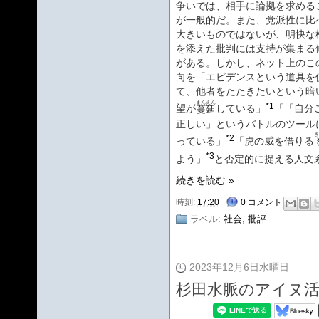
争いでは、相手に論拠を求める
が一般的だ。また、党派性に比
大きいものではないが、明快な
を添えた批判には支持が集まる
がある。しかし、ネット上のこ
向を「エビデンスという道具を
て、他者をたたきたいという暗
まんえん
*1
望が
している」
「「自分
蔓延
正しい」というバトルのツール
き
*2
っている」
「虎の威を借りる
*3
よう」
と否定的に捉える人文
続きを読む »
時刻:
17:20
0 コメント
ラベル:
社会
,
批評
2023年12月6日水曜日
杉田水脈のアイヌ活