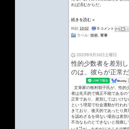
れば済むからだ。
続きを読む »
時刻:
10:02
0 コメント
ラベル:
技術
,
軍事
2023年9月16日土曜日
性的少数者を差別
のは、彼らが正常
文筆家の牧村朝子氏が、性的
者は先天的で矯正不能であるの
正常であり、差別してはいけな
という理屈で社会運動が行われ
きており、後天的であったり異
を認めざるを得ない場合は差別
不当なものとできないと指摘し
*1