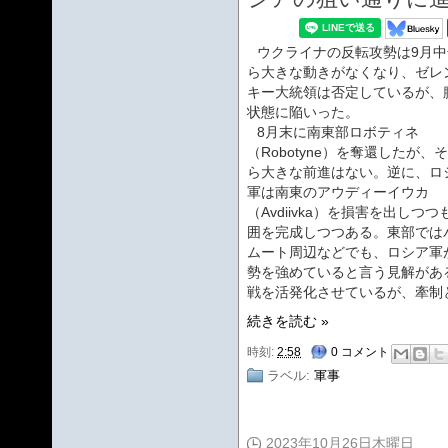
ウクライナの反転攻勢は9月中
ら大きな動きがなくなり、ゼレ
キー大統領は否定しているが、
状態に陥いった。
8月末に南東部ロボティネ
（Robotyne）を奪還したが、
ら大きな前進はない。逆に、ロ
軍は南東のアウディーイウカ
（Avdiivka）を損害を出しつつ
囲を完成しつつある。東部では
ムート周辺などでも、ロシア軍
勢を強めていると言う見解があ
戦を活発化させているが、牽制
続きを読む »
時刻:
2:58
0 コメント
ラベル:
軍事
2023年10月26日木曜日