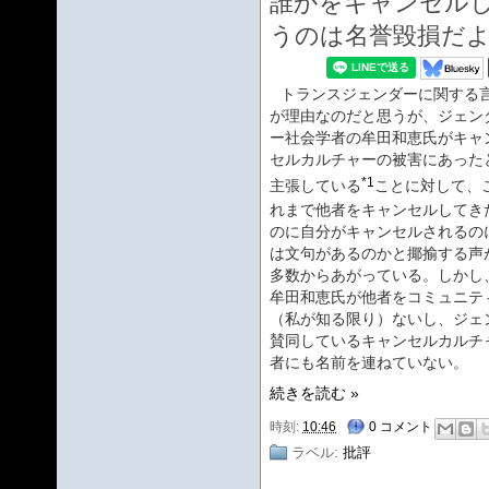
誰かをキャンセル
うのは名誉毀損だ
トランスジェンダーに関する
が理由なのだと思うが、ジェン
ー社会学者の牟田和恵氏がキャ
セルカルチャーの被害にあった
*1
主張している
ことに対して、
れまで他者をキャンセルしてき
のに自分がキャンセルされるの
は文句があるのかと揶揄する声
多数からあがっている。しかし
牟田和恵氏が他者をコミュニテ
（私が知る限り）ないし、ジェ
賛同しているキャンセルカルチ
者にも名前を連ねていない。
続きを読む »
時刻:
10:46
0 コメント
ラベル:
批評