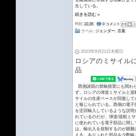
生している。
続きを読む »
時刻:
10:36
0 コメント
ラベル:
ジェンダー
,
言葉
2023年9月21日木曜日
ロシアのミサイル
品
西側諸国の禁輸措置にも関わ
ず、ロシアの弾道ミサイルと巡
サイルの生産ペースが回復して
と報じられている。西側の電子
を迂回輸入しているような説明
れているのだが、弾道/巡航ミ
に使われている電子部品に関し
は、輸出入を規制するのが困難
える。ありふれた部品を少数輸