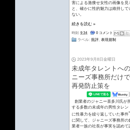
害による激痩せ女性の画像を見
と、確かに性的魅力は維持して
ない。
続きを読む »
時刻:
9:34
0 コメント
ラベル:
批評
,
表現規制
2023年9月8日金曜日
未成年タレントへ
ニーズ事務所だけ
再発防止策を
創業者のジャニー喜多川氏が
する多数の未成年の男性タレン
に性暴力を繰り返していた事件
に関して、ジャニーズ事務所の
業者一族の社長が事実を認めて