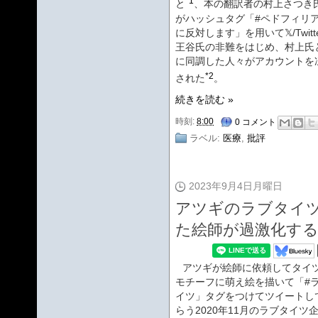
*1
と
、本の翻訳者の村上さつき
がハッシュタグ「#ペドフィリ
に反対します」を用いて𝕏/Twitt
王谷氏の非難をはじめ、村上氏
に同調した人々がアカウントを
*2
された
。
続きを読む »
時刻:
8:00
0 コメント
ラベル:
医療
,
批評
2023年9月4日月曜日
アツギのラブタイ
た絵師が過激化す
アツギが絵師に依頼してタイ
モチーフに萌え絵を描いて「#
イツ」タグをつけてツイートし
らう2020年11月のラブタイツ