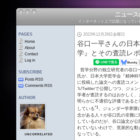
ニュース
インターネット上で話題になってい
PAGES
2023年12月29日金曜日
Home
谷口一平さんの日本
About
学』とその査読レ
Contact
Log in
哲学分野の独立研究者の谷口
SUBSCRIBE
氏が、日本大学哲学会『精神科
Posts RSS
に投稿した論文への査読コメン
Comments RSS
𝕏/Twitterで公開しつつ、ジェ
学者が査読するのはおかしく、
AUTHOR
明らかに不適切な評価であると
*1
している
。ジェンダー学界隈
念がある人々が谷口氏の非難に
しているのだが、谷口論文が公
れていないわけで、党派的な動
なっている。
UNCORRELATED