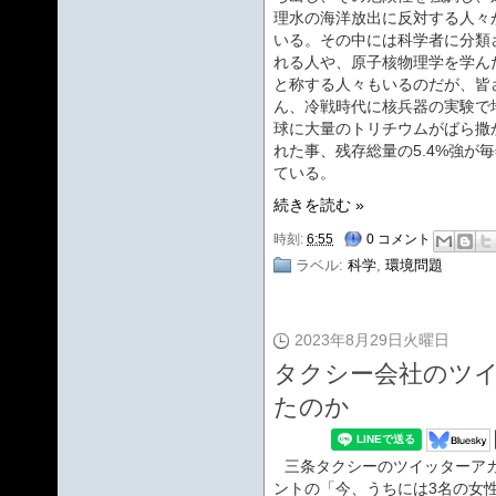
理水の海洋放出に反対する人々
いる。その中には科学者に分類
れる人や、原子核物理学を学ん
と称する人々もいるのだが、皆
ん、冷戦時代に核兵器の実験で
球に大量のトリチウムがばら撒
れた事、残存総量の5.4%強が
ている。
続きを読む »
時刻:
6:55
0 コメント
ラベル:
科学
,
環境問題
2023年8月29日火曜日
タクシー会社のツ
たのか
三条タクシーのツイッターア
ントの「今、うちには3名の女