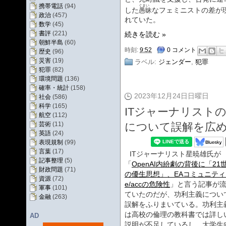
携帯電話
(94)
ぐまい
した
なフェミニストの差が
愚昧
政治
(457)
れていた。
数学
(45)
書評
(221)
続きを読む »
朝鮮半島
(60)
時刻:
9:52
0 コメント
歴史
(96)
災害
(19)
ラベル:
ジェンダー
,
犯罪
犯罪
(82)
環境問題
(136)
確率・統計
(158)
2023年12月24日日曜日
社会
(586)
科学
(165)
ITジャーナリスト
航空
(112)
について誤解を広
芸術
(11)
英語
(24)
表現規制
(99)
言葉
(17)
ITジャーナリスト星暁雄氏が
記事整理
(5)
「
OpenAI内紛劇の背後に「21
財政問題
(71)
の優生思想」、EAコミュニティ
資源
(72)
e/accの危険性
」と言う記事が
軍事
(101)
ていたのだが、功利主義につい
金融
(263)
誤解をふりまいている。功利主
は高校の倫理の教科書では詳し
AD
説明が不足しているし、大学生