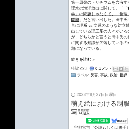
第一原発のトリチウムを含有す
理水の海洋放出に関して、「
「
学」の問題じゃなくて、「倫理
問題
」だと言い出した。田中氏
言に理系 vs 文系のような対立
出している理工系の人々がいる
が、どちらかと言うと田中氏の
に関する知識が欠落しているの
題になっている。
続きを読む »
時刻:
2:23
0 コメント
ラベル:
災害
,
事故
,
政治
,
批評
2023年8月27日日曜日
萌え絵における制
写問題
宇都宮市（公認もしくは勝手