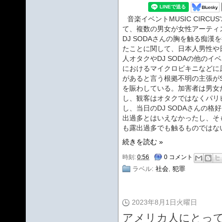
音楽イベントMUSIC CIRCUS'
て、複数の男女が女性アーティ
DJ SODAさんの胸を触る痴漢
たことに関して、日本人男性や
人オタクやDJ SODAの他のイ
におけるマイクロビキニなどに
があると言う根拠不明の主張がS
を賑わしている。加害者は男女
し、観客はオタクではなくパリ
し、当日のDJ SODAさんの格
出過多とはいえなかったし、そ
も露出過多でも触るものではな
続きを読む »
時刻:
0:56
0 コメント
ラベル:
社会
,
犯罪
2023年8月1日火曜日
アメリカ人にとっ