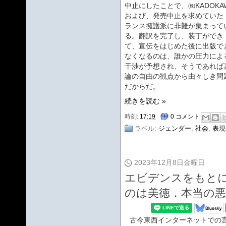
中止にしたことで、㈱KADOKA
および、発売中止を求めていた
ランス擁護派に非難が集まって
る。翻訳を完了し、装丁ができ
て、宣伝をはじめた後に出版で
なくなるのは、誰かの圧力によ
干渉が予想され、そうであれば
論の自由の観点から由々しき問
だからだ。
続きを読む »
時刻:
17:19
0 コメント
ラベル:
ジェンダー
,
社会
,
表現
2023年12月8日金曜日
エビデンスをもと
のは美徳．本当の悪
古今東西インターネットでの