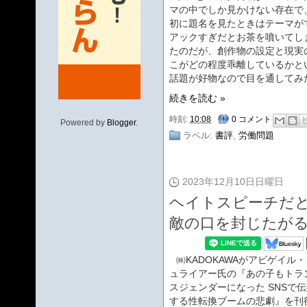
マの中でしか見かけない存在で
初に題名を見たときはテーマが
アックすぎだとお茶を噴いてし
たのだが、創作物の設定と現実
こがどの程度乖離しているかと
話題が好物なので目を通してみ
続きを読む »
時刻:
10:08
0 コメント
Powered by
Blogger
.
ラベル:
書評
,
労働問題
2023年12月10日日曜日
ヘイトスピーチだ
敵の口を封じたが
㈱KADOKAWAがアビゲイル・
ュライアー氏の『あの子もトラ
スジェンダーになった SNSで
する性転換ブームの悲劇』を刊