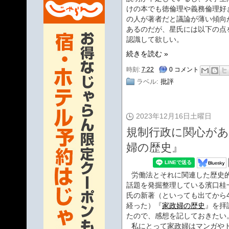
けの本でも徳倫理や義務倫理好
の人が著者だと議論が薄い傾向
あるのだが、星氏には以下の点
認識して欲しい。
続きを読む »
時刻:
7:22
0 コメント
ラベル:
批評
2023年12月16日土曜日
規制行政に関心が
婦の歴史』
労働法とそれに関連した歴史
話題を発掘整理している濱口桂
氏の新著（といっても出てから
経った）『
家政婦の歴史
』を拝
たので、感想を記しておきたい
私にとって家政婦はマンガや