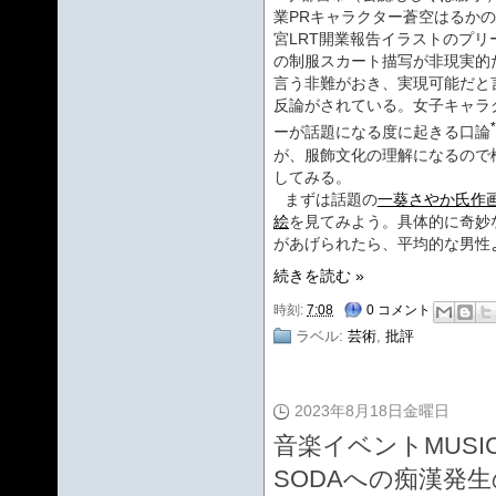
業PRキャラクター蒼空はるか
宮LRT開業報告イラストのプリ
の制服スカート描写が非現実的
言う非難がおき、実現可能だと
反論がされている。女子キャラ
ーが話題になる度に起きる口論
が、服飾文化の理解になるので
してみる。
まずは話題の
一葵さやか氏作
絵
を見てみよう。具体的に奇妙
があげられたら、平均的な男性
続きを読む »
時刻:
7:08
0 コメント
ラベル:
芸術
,
批評
2023年8月18日金曜日
音楽イベントMUSIC 
SODAへの痴漢発