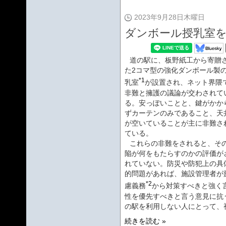
2023年9月28日木曜日
ダンボール授乳室
道の駅に、板野紙工から寄贈
た2コマ型の強化ダンボール製
*1
乳室
が設置され、ネット界隈
非難と擁護の議論が交わされて
る。安っぽいことと、鍵がかか
ずカーテンのみであること、天
が空いていることが主に非難さ
ている。
これらの非難をされると、そ
陥が何をもたらすのかの評価が
れていない。防災や防犯上の具
的問題があれば、施設管理者が
*2
慮義務
から対策すべきと強く
性を優先すべきと言う意見に抗
の駅を利用しない人にとって、
続きを読む »