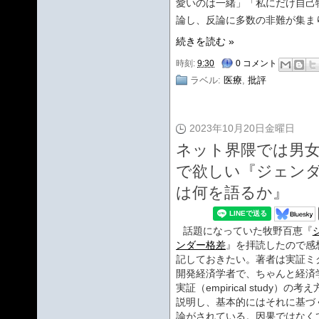
愛いのは一緒」「私にだけ自己
論し、反論に多数の非難が集ま
続きを読む »
時刻:
9:30
0 コメント
ラベル:
医療
,
批評
2023年10月20日金曜日
ネット界隈では男
で欲しい『ジェンダ
は何を語るか』
話題になっていた牧野百恵『
ンダー格差
』を拝読したので感
記しておきたい。著者は実証ミ
開発経済学者で、ちゃんと経済
実証（empirical study）の考
説明し、基本的にはそれに基づ
論がされている。因果ではなく