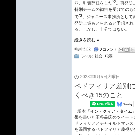
*2
罪、引責辞任をした
。再発防
特別チームの勧告を受けてのも
*3
で
、ジャニーズ事務所として
発防止策もとられると予想され
る。しかし、十分ではない。
続きを読む »
時刻:
5:32
0 コメント
ラベル:
社会
,
犯罪
2023年9月5日火曜日
ペドフィリア差別
くべき15のこと
訳本『
イン・クィア・タイム
帯を書いた王谷晶氏のツイート
ドフィリアとチャイルドマレス
を混同するペドフィリア蔑視が