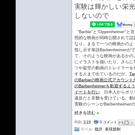
実験は輝かしい栄光
しないので
"Barbie"と"Oppenheimer"
照的な映画が同時公開されて話
なり、まるで一つの映画かのよ
指し示す単語Barbenheimerが
て、そのような映画があるかの
にイラストを描いたり、さらに
ツや架空の動画のトレイラーを
する人まで出ているのだが、
Twi
のBarbieの映画公式アカウント
のBarbenheimerを歓迎するよ
イートを行い
、日本人からポリ
違反だと非難を受けている。動
実験のシーンがBarbenheim
続きを読む »
時刻:
3:19
0 コメント
ラベル:
批評
,
表現規制