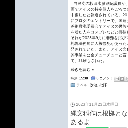
自民党の杉田水脈衆院議員が
画でアイヌの特定個人をごろつ
中傷したと報道されている。20
にブログのエントリーで、国連
差別撤廃委員会でアイヌの民族
を着た人をコスプレなどと揶揄
それが2023年9月に非難を浴び
札幌法務局に人権侵犯があった
発されていた。また、アイヌ文
興事業を公金チューチューと言
て、非難もされた。
続きを読む »
時刻:
15:38
0 コメント
ラベル:
政治
,
批評
2023年11月23日木曜日
縄文稲作は根拠と
あるよ