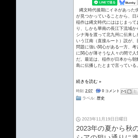
縄文時代後期にイネがあった
が見つかっていることから、日
稲作は縄文時代にははじまって
り、しかも華南の長江下流域か
シナ海を渡って北九州に伝来し
いう江南（直接ルート）説が、
問題に強い関心がある一方、考
に関心が薄そうな人々の間で人
だ。最近は、稲作が日本から朝
島に伝播したとまで言っている
続きを読む »
時刻:
2:07
0 コメント
ラベル:
歴史
2023年11月19日日曜日
2023年の夏から
シアの狙い通りに