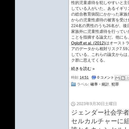
性的児童虐待を犯しやすいと主
している人がいた。あるイギリ
の総合教育病院にかかった家族
からの児童性虐待の被害を受け
224名の男性のうち26名が、後
家族外に児童性虐待を行ってい
ことを指摘する論文だ。他にも
Ogloff et al. (2012)
はオースト
アのデータから相対リスク7.59
している。これらの論文からは
ク群に思えてくる。
続きを読む »
時刻:
14:51
0 コメント
ラベル:
確率・統計
,
犯罪
2023年9月30日土曜日
ジェンダー社会学
セルカルチャーに