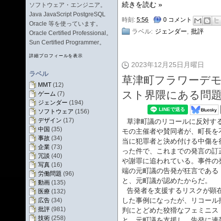
続きを読む »
ソフトウェア・エンジニア。
Java JavaScript PostgreSQL
時刻:
5:56
0 コメント
Oracle 等を使っています。
ラベル:
ジェンダー
,
批評
Oracle Certified Professional。
Sun Certified Programmer。
詳細プロフィールを表示
2023年12月25日月曜日
ラベル
草津町フラワーデ
MMT
(12)
スト界隈にある問
ゲーム
(7)
ジェンダー
(194)
ソフトウェア
(156)
デザイン
(17)
草津町議のリコールに反対す
中国
(35)
モの主催者や賛同者が、町長を
事故
(34)
当に犯罪者と決め付ける中傷を
企業
(73)
った件で、これまでの発言の訂
冗談
(40)
や謝罪に追われている。事件の
写真
(16)
端の元町議の告発が狂言である
労働問題
(96)
と、元町議が認めたからだ。
動画
(135)
告発者を支援するリスクが顕
医療
(132)
した事例になったが、リコール
広告
(34)
批評
(981)
判にとどめた狡猾なフェミニス
技術
(258)
と、元町議を支援し、告発に連