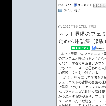
時刻:
9:46
0 コメント
ラベル:
技術
2023年9月27日水曜日
ネット界隈のフェ
ための用語集（β版
ネット界隈ではフェミニスト
のアンフェと呼ばれる人々が少
くなく、学者でも匿名アカウン
でもフェミニストと思われる人
の言説に文句をつけている。
しかし、往々にして学者を含
フェミニストの皆様の言葉の運
は厳密ではなく、アンフェの皆
んもフェミニズム用語を請け売
かつ濫用する癖があり、フェミ
ストの言いたい放題をアンフェ
支離滅裂に非難する現象がよく