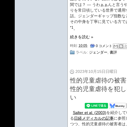
関では？ — うわぁぁんと言う
りを常日頃している世界で通用
話。ジェンダーギャップ指数な
その中身を丁寧に見ている方で
*1
。
続きを読む »
時刻:
10:05
0 コメント
ラベル:
ジェンダー
,
書評
2023年10月15日日曜日
性的児童虐待の被害
性的児童虐待を犯
い
Salter et al. (2003)
を紹介して
る
日経メディカルの記事
に参照
つつ、性的児童虐待の被害者は