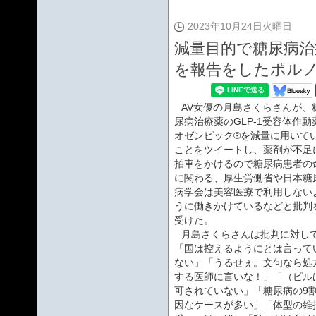
2023年10月24日火曜日
減量目的で糖尿病
を報告をしたポル
AV女優の月島さくらさんが、
尿病治療薬のGLP-1受容体作動
オゼンピック®を減量に用いて
ことをツイートし、薬剤が不足
拍車をかけるので糖尿病患者の
に関わる、厚生労働省や日本糖
病学会は美容医療で利用しない
うに働きかけているなどと批判
受けた。
月島さくらさんは批判に対し
「国は控えるようにとは言って
ない」「うるせぇ。文句なら処
する医師に言いな！」「（ピル
可されていない」「糖尿病の9
因なケースが多い」「体型の維