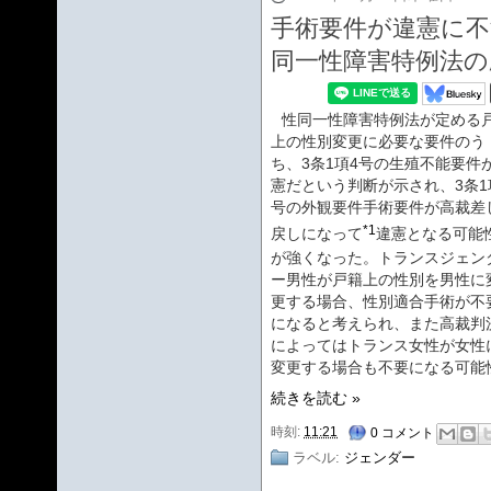
手術要件が違憲に
同一性障害特例法の
性同一性障害特例法が定める
上の性別変更に必要な要件のう
ち、3条1項4号の生殖不能要件
憲だという判断が示され、3条1
号の外観要件手術要件が高裁差
*1
戻しになって
違憲となる可能
が強くなった。トランスジェン
ー男性が戸籍上の性別を男性に
更する場合、性別適合手術が不
になると考えられ、また高裁判
によってはトランス女性が女性
変更する場合も不要になる可能
続きを読む »
時刻:
11:21
0 コメント
ラベル:
ジェンダー