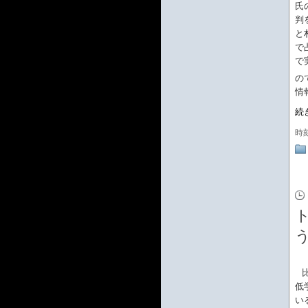
氏
判
と
で
で
の
情
続
時
低
い