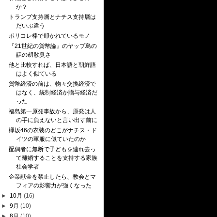
か？
トランプ支持層とナチス支持層は
だいぶ違う
ポリコレ棒で叩かれているモノ
『21世紀の貨幣論』のヤップ島の
話の胡散臭さ
他と比較すれば、日本語と朝鮮語
はよく似ている
貨幣経済の前は、物々交換経済で
はなく、統制経済か贈与経済だ
った
福島第一原発事故から、原発は人
の手に負えないと言い出す前に
欅坂46の衣装のどこがナチス・ド
イツの軍服に似ていたのか
配偶者に無断で子どもを連れ去っ
て離婚することを支持する家族
社会学者
企業献金を禁止したら、教会とマ
フィアの影響力が強くなった
►
10月
(16)
►
9月
(10)
►
8月
(10)