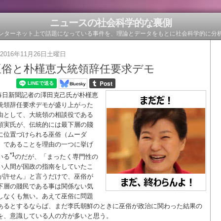
ニュースの社会科学的な裏側
ンターネット上で話題になっている事件を、理論とデータをもとに社会科学的に分
2016年11月26日土曜日
巫俗と朴槿恵大統領辞任要求デモ
毎日新聞記者の澤田克己氏が朴槿恵
統領辞任要求デモが盛り上がった
由として、大統領の相談役である
順実氏が、伝統的には最下層の賤
に位置づけられる巫俗（ムーダ
）であることを理由の一つに挙げ
*1
いる
のだが、「まったく専門性の
い人間が国政の指南をしていたこ
が許せん」と言うだけで、巫俗が
下層の賤民である事は関係ない気
しなくも無い。あえて巫俗に問題
あるとするならば、まだ李氏朝鮮のときに巫俗が政治に関わった結果の
を、意識している人の方が多いと思う。