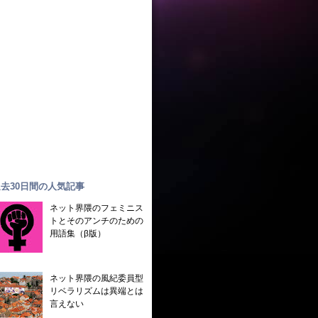
去30日間の人気記事
ネット界隈のフェミニス
トとそのアンチのための
用語集（β版）
ネット界隈の風紀委員型
リベラリズムは異端とは
言えない