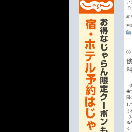
い
て
続
時
生
隈
し
さ
（E
る
く