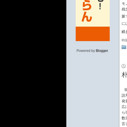
モ
残
脈
に
続
時
Powered by
Blogger
.
説
発
広
ら
数
言