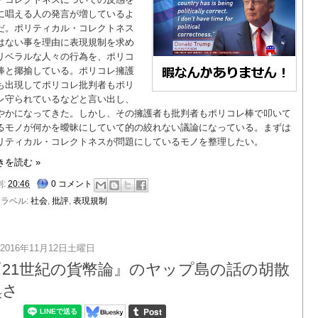
に唱える人の発言が増しているよ
だ。ポリティカル・コレクトネス
はない事を理由に表現規制を求め
リベラルな人々の行為を、ポリコ
棒と揶揄している。ポリコレ擁護
も出現してポリコレ批判者もポリ
レ守られているなどと言い出し、
やかになってきた。しかし、その擁護者も批判者もポリコレ棒で叩いて
るモノが何かを曖昧にしていて的の絞れない議論になっている。まずは
リティカル・コレクトネスが問題にしているモノを整理したい。
きを読む »
刻:
20:46
0 コメント
ラベル:
社会
,
批評
,
表現規制
2016年11月12日土曜日
『21世紀の貨幣論』のヤップ島の話の胡散
臭さ