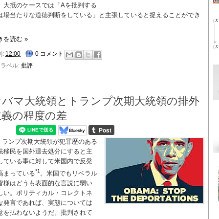
。大抵のケースでは「Aを批判する
は場当たりな道徳判断をしている」と主張していると捉えることができ
。
きを読む »
刻:
12:00
0 コメント
ラベル:
批評
オバマ大統領とトランプ次期大統領の排外
主義の程度の差
トランプ次期大統領が犯罪歴のある
法移民を国外退去処分にすると主
している事に対して米国内で反発
*1
高まっている
。米国でもリベラル
皆様はどうも表面的な言説に弱い
しい。ポリティカル・コレクトネ
な発言であれば、実態については
意を払わないようだ。批判されて