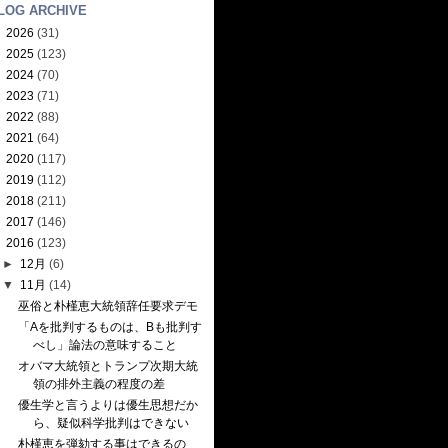
LOG ARCHIVE
►
2026
(31)
►
2025
(123)
►
2024
(70)
►
2023
(71)
►
2022
(88)
►
2021
(64)
►
2020
(117)
►
2019
(112)
►
2018
(211)
►
2017
(146)
▼
2016
(123)
►
12月
(6)
▼
11月
(14)
巫俗と朴槿恵大統領辞任要求デモ
「Aを批判するものは、Bも批判す
べし」論法の意味すること
オバマ大統領とトランプ次期大統
領の排外主義の程度の差
優生学と言うよりは優生思想だか
ら、疑似科学批判はできない
朴槿恵を弾劾する事はできるの