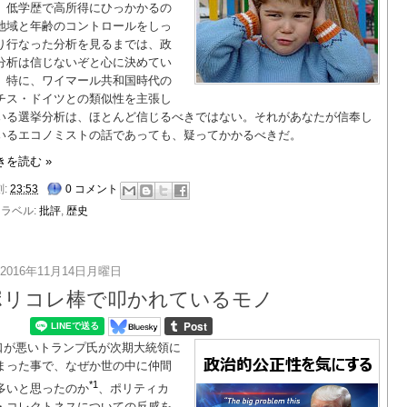
、低学歴で高所得にひっかかるの
地域と年齢のコントロールをしっ
り行なった分析を見るまでは、政
分析は信じないぞと心に決めてい
。特に、ワイマール共和国時代の
チス・ドイツとの類似性を主張し
いる選挙分析は、ほとんど信じるべきではない。それがあなたが信奉し
いるエコノミストの話であっても、疑ってかかるべきだ。
きを読む »
刻:
23:53
0 コメント
ラベル:
批評
,
歴史
2016年11月14日月曜日
ポリコレ棒で叩かれているモノ
口が悪いトランプ氏が次期大統領に
まった事で、なぜか世の中に仲間
*1
多いと思ったのか
、ポリティカ
・コレクトネスについての反感を