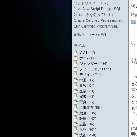
ソフトウェア・エンジニア。
続
Java JavaScript PostgreSQL
Oracle 等を使っています。
時
Oracle Certified Professional。
Sun Certified Programmer。
詳細プロフィールを表示
ラベル
MMT
(12)
ゲーム
(7)
ジェンダー
(194)
ソフトウェア
(156)
デザイン
(17)
中国
(35)
き
事故
(34)
言
企業
(73)
を
冗談
(40)
ど
写真
(16)
労働問題
(96)
も
動画
(135)
「
医療
(132)
し
広告
(34)
は
批評
(981)
明
技術
(258)