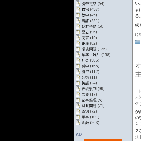
い
携帯電話
(94)
者
政治
(457)
数学
(45)
る
書評
(221)
続
朝鮮半島
(60)
歴史
(96)
時
災害
(19)
犯罪
(82)
環境問題
(136)
確率・統計
(158)
社会
(586)
科学
(165)
航空
(112)
芸術
(11)
英語
(24)
表現規制
(99)
言葉
(17)
不
記事整理
(5)
張
財政問題
(71)
が
資源
(72)
軍事
(101)
の
金融
(263)
ら
ス
AD
注