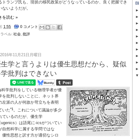
るトランプ氏も、現状の移民政策がどうなっているのか、良く把握でき
B
いないようだが。
きを読む »
刻:
1:55
0 コメント
ラベル:
社会
,
批評
2016年11月21日月曜日
優生学と言うよりは優生思想だから、疑似
科学批判はできない
偽科学批判をしている物理学者が優
学を批判しないことに、ネット界
の左派の人が何故か苛立ちを表明
*1
ていた
。これについて議論が多少
れているのだが、優生学
ugenics）は語尾に-icsがついてい
が自然科学に属する学問ではな
、優性思想と訳す方が適切なシロ