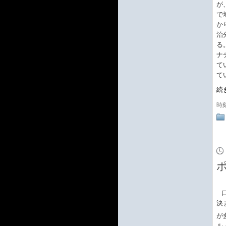
が
で
か
治
る
ナ
て
て
続
時
決
が
ル