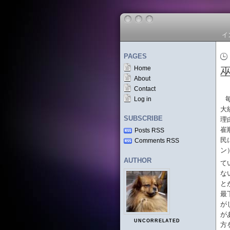
イ
PAGES
Home
About
Contact
Log in
大
SUBSCRIBE
理
崔
Posts RSS
民
Comments RSS
ン
AUTHOR
て
な
と
最
が
が
UNCORRELATED
方