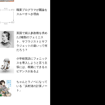
職業プログラマが圏論を
スルーすべき理由
英国で婦人参政権を求め
た2種類のフェミニス
ト、サフラジストとサフ
ラジェットの違いって何
だろう？
小学校英語にフォニック
スを導入しようと言う主
張には、根拠にできるエ
ビデンスがあるよ
ちゃんとラノベになって
いる「浜村渚の計算ノー
ト」