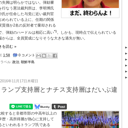
の失脚は明らかではない。弾劾審
を行なう憲法裁判所は、李明博氏
朴氏が任命した与党に近い裁判官
占められている上に、任期の関係
実質僅か2名の反対者で棄却される
*1
で、弾劾のハードルは相応に高い
。しかも、現時点で伝えられている
報からは、全員賛成になりそうな大きな過失が無い。
きを読む »
刻:
1:58
0 コメント
ラベル:
政治
,
朝鮮半島
2016年11月17日木曜日
トランプ支持層とナチス支持層はだいぶ違
う
比較すると非都市部の中高年以上の
学歴・高所得層が熱心に支持して
るといわれるトランプ氏である