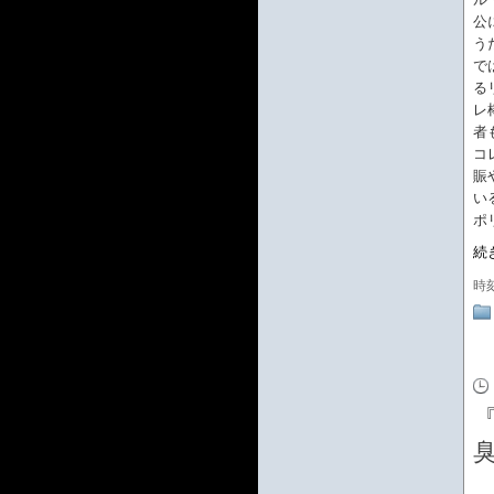
公
う
で
る
レ
者
コ
賑
い
ポ
続
時