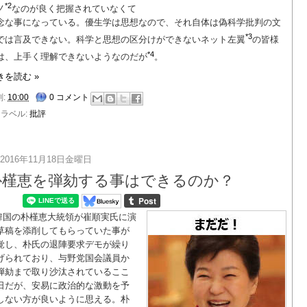
*2
ノ
なのが良く把握されていなくて
念な事になっている。優生学は思想なので、それ自体は偽科学批判の文
*3
では言及できない。科学と思想の区分けができないネット左翼
の皆様
*4
は、上手く理解できないようなのだが
。
きを読む »
刻:
10:00
0 コメント
ラベル:
批評
2016年11月18日金曜日
朴槿恵を弾劾する事はできるのか？
韓国の朴槿恵大統領が崔順実氏に演
草稿を添削してもらっていた事が
覚し、朴氏の退陣要求デモが繰り
げられており、与野党国会議員か
弾劾まで取り沙汰されているここ
日だが、安易に政治的な激動を予
しない方が良いように思える。朴