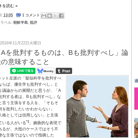
きを読む »
刻:
13:05
1 コメント
ラベル:
朝鮮半島
,
批評
2016年11月22日火曜日
「Aを批判するものは、Bも批判すべし」論
法の意味すること
ネット左派の「疑似科学を批判すべ
過
ならば、優生学も批判すべし」と
う議論からの展開だと思うが、「A
批判する者は、Bも批判すべし」な
と言う主張をする人を、「そもそ
何を批判したいかわからない」
人格としては信用しない」と主張
*1
ている人がいる
。婉曲的な表現で
あるが、大抵のケースではそう不
瞭な主張ではないので指摘した