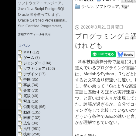
ソフトウェア・エンジニア。
ラベル:
ソフトウェア
,
批評
Java JavaScript PostgreSQL
Oracle 等を使っています。
Oracle Certified Professional。
Sun Certified Programmer。
2020年9月21日月曜日
プログラミング言語J
詳細プロフィールを表示
けれども
ラベル
MMT
(12)
ゲーム
(7)
科学技術演算分野で急速に利
ジェンダー
(194)
進んでいるプログラミング言語Ju
ソフトウェア
(156)
は、MatlabやPython、Rなど
デザイン
(17)
中国
(35)
すると文字通り桁違いに速い。
事故
(34)
し、勢い余って「Cのような高
企業
(73)
言語に匹敵するほどの実行速度
冗談
(40)
つ」と言い出す人々が出現して
写真
(16)
た。誇張が過ぎるか、自分でコ
労働問題
(96)
ィングをして比較していないの
動画
(135)
どういう条件でJuliaの速いと
医療
(132)
かが理解できていない。
広告
(34)
批評
(981)
技術
(258)