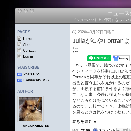
ニュース
インターネット上で話題になってい
PAGES
2020年9月27日日曜日
Home
JuliaがCやFort
About
に
Contact
Log in
ネット界隈で、幾つかのマイ
SUBSCRIBE
ベンチマークを根拠にJuliaがC
Posts RSS
Fortranと同等かそれ以上の速
Comments RSS
出ると言う主張を見かけるのだ
が、比較する前に条件をよく揃
AUTHOR
ていない事、条件は揃えたが特
なところだけを見ていることが
るので、比較するとき、比較結
を見るときは気をつけて欲しい
続きを読む »
UNCORRELATED
時刻:
20:06
0 コメント