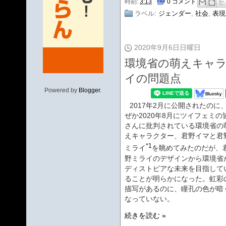
時刻:
3:13
0 コメント
ラベル:
ジェンダー
,
社会
,
表現
2020年9月6日日曜日
環境省の萌えキャ
イの問題点
Powered by
Blogger
.
2017年2月に公開されたのに
ぜか2020年8月にツイフェミの
さんに批判されている環境省の
えキャラクター、君野イマと君
*1
ミライ
を眺めてみたのだが、
野ミライのデザインから環境省
ディストピアな未来を目指して
ることが明らかになった。虹彩
描写があるのに、瞳孔の色が暗
なっていない。
続きを読む »