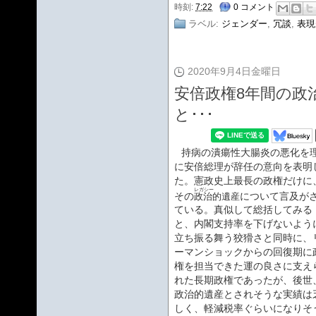
時刻:
7:22
0 コメント
ラベル:
ジェンダー
,
冗談
,
表現
2020年9月4日金曜日
安倍政権8年間の政
と･･･
持病の潰瘍性大腸炎の悪化を
に安倍総理が辞任の意向を表明
た。憲政史上最長の政権だけに
レガシー
その
について言及が
政治的遺産
ている。真似して総括してみる
と、内閣支持率を下げないよう
立ち振る舞う狡猾さと同時に、
ーマンショックからの回復期に
権を担当できた運の良さに支え
れた長期政権であったが、後世
政治的遺産とされそうな実績は
しく、軽減税率ぐらいになりそ