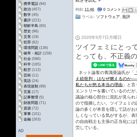
続きを読む »
携帯電話
(94)
政治
(457)
時刻:
11:46
0 コメント
数学
(45)
ラベル:
ソフトウェア
,
批評
書評
(221)
朝鮮半島
(60)
歴史
(96)
災害
(19)
2020年9月7日月曜日
犯罪
(82)
ツイフェミにとっ
環境問題
(136)
確率・統計
(158)
とっても、不正義
社会
(586)
科学
(165)
航空
(112)
ネット論客の青識亜論氏が「
芸術
(11)
え絵批判」はなぜ燃えるのか―
英語
(24)
私たちが怒る本当の理由
」と言
表現規制
(99)
エントリーを書いているのだが
言葉
(17)
議論の核心部分に混乱が見られ
記事整理
(5)
ので指摘したい。ツイフェミの
財政問題
(71)
資源
(72)
論の多くが本音を隠して話がお
軍事
(101)
しくなっている気がするが、表
金融
(263)
の自由戦士も主張の正当化には
労している。
AD