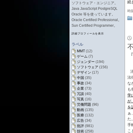
続
ソフトウェア・エンジニア。
Java JavaScript PostgreSQL
時
Oracle 等を使っています。
Oracle Certified Professional。
Sun Certified Programmer。
詳細プロフィールを表示
ラベル
MMT
(12)
ゲーム
(7)
ジェンダー
(194)
ソフトウェア
(156)
デザイン
(17)
法
中国
(35)
事故
(34)
な
企業
(73)
も
冗談
(40)
学
写真
(16)
が
労働問題
(96)
を
動画
(135)
ぁ
医療
(132)
た
広告
(34)
手
批評
(981)
こ
技術
(258)