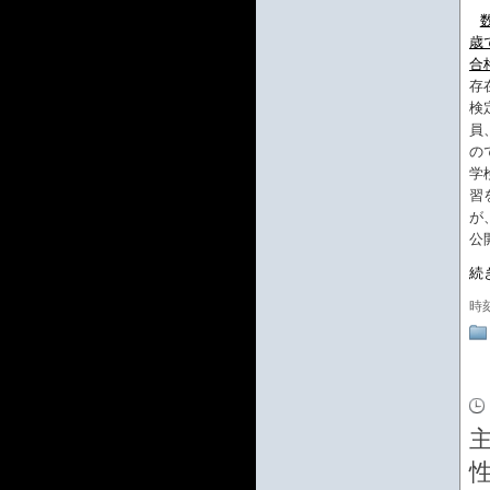
歳
合
存
検
員
の
学
習
が
公
続
時