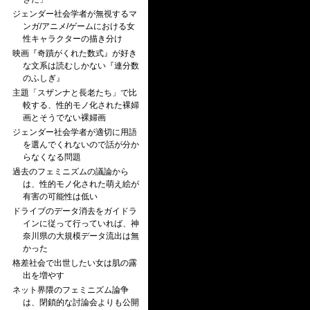
ジェンダー社会学者が無視するマ
ンガ/アニメ/ゲームにおける女
性キャラクターの描き分け
映画『奇蹟がくれた数式』が好き
な文系は読むしかない『連分数
のふしぎ』
主題「スザンナと長老たち」で比
較する、性的モノ化された裸婦
画とそうでない裸婦画
ジェンダー社会学者が適切に用語
を選んでくれないので話が分か
らなくなる問題
過去のフェミニズムの議論から
は、性的モノ化された萌え絵が
有害の可能性は低い
ドライブのデータ消去をガイドラ
インに従って行っていれば、神
奈川県の大規模データ流出は無
かった
格差社会で出世したい女は肌の露
出を増やす
ネット界隈のフェミニズム論争
は、閉鎖的な討論会よりも公開