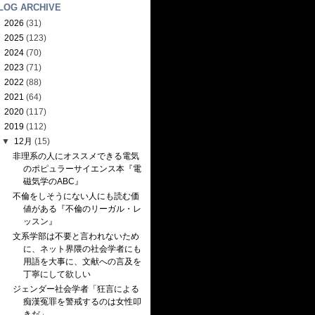
LOG ARCHIVE
►
2026
(31)
►
2025
(123)
►
2024
(70)
►
2023
(71)
►
2022
(88)
►
2021
(64)
►
2020
(117)
▼
2019
(112)
▼
12月
(15)
非理系の人にオススメできる電気
のポピュラーサイエンス本『電
磁気学のABC』
不倫をしそうにない人にも読む価
値がある『不倫のリーガル・レ
ッスン』
文系学部は不要と言われないため
に、ネット界隈の社会学者にも
用語を大事に、文献への言及を
丁寧にして欲しい
ジェンダー社会学者「狂言による
痴漢冤罪を警戒するのは女性叩
きだ」