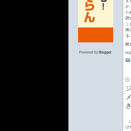
え
か
た
調
こ
摘
る
続
Powered by
Blogger
.
時
げ