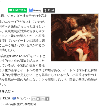
画
先日、ジェンダー社会学者の小宮友
*1
氏のエッセイ
が炎上していたが、
判すべき箇所がちょっと違うとい
か、表現規制反対派の皆さんやフ
ミニスト嫌いの皆さんが、小宮氏
参照していたイートンの議論に関
て上手く騙されている気がするの
指摘したい。
*2
宮氏はEaton (2012)
をヒントと
て性的モノ化の議論を組み立てた
しているが、小宮氏が提案する性
モノ化の基準とイートンの基準は乖離がある。イートンは描かれた裸婦
主体的な意思が見えないことを基準にしている一方、小宮氏は女性の主
的な意思が一部の方向にないことを基準しており、両者の基準の乖離が
きい。
きを読む »
刻:
13:06
0 コメント
ラベル:
芸術
,
批評
,
表現規制