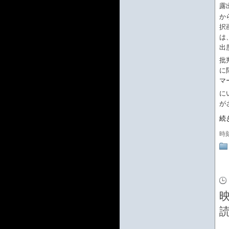
露
か
択
は
出
批
に
マ
に
が
続
時