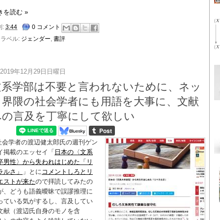
きを読む »
刻:
3:44
0 コメント
ラベル:
ジェンダー
,
書評
2019年12月29日日曜日
文系学部は不要と言われないために、ネッ
ト界隈の社会学者にも用語を大事に、文献
への言及を丁寧にして欲しい
社会学者の渡辺健太郎氏の週刊ゲン
イ掲載のエッセイ「
日本の〈文系
卒男性〉から失われはじめた「リ
ラルさ」
」とに
コメントしろとリ
エストが来た
ので拝読してみたの
が、どうも語義曖昧で誤謬推理に
っている気がするし、言及してい
文献（渡辺氏自身のモノを含