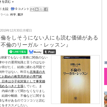
きを読む »
刻:
4:02
0 コメント
ラベル:
科学
,
書評
2019年12月30日月曜日
不倫をしそうにない人にも読む価値がある
『不倫のリーガル・レッスン』
法律家でもないと業務に関係のない
律やその運用知識と言うのはなか
過
か得がたく、結婚に纏わる問題で
例外ではない。昨日も
北海道の大
にお勤めの教育思想史の専門家
、日本は少子化対策として事実婚
認めるべきと主張
していた。ま
、内縁の妻って聞かなくなりまし
。結婚や離婚、不倫などに関する
軽な本があるのでコソコソと読む
とをオススメしたい。