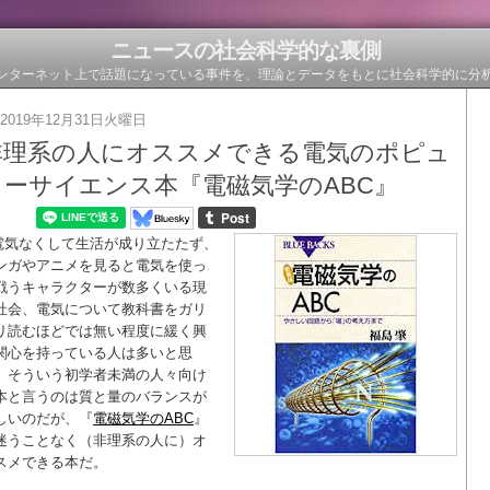
ニュースの社会科学的な裏側
ンターネット上で話題になっている事件を、理論とデータをもとに社会科学的に分
2019年12月31日火曜日
非理系の人にオススメできる電気のポピュ
ラーサイエンス本『電磁気学のABC』
電気なくして生活が成り立たたず、
ンガやアニメを見ると電気を使っ
戦うキャラクターが数多くいる現
社会、電気について教科書をガリ
リ読むほどでは無い程度に緩く興
関心を持っている人は多いと思
。そういう初学者未満の人々向け
本と言うのは質と量のバランスが
しいのだが、『
電磁気学のABC
』
迷うことなく（非理系の人に）オ
スメできる本だ。