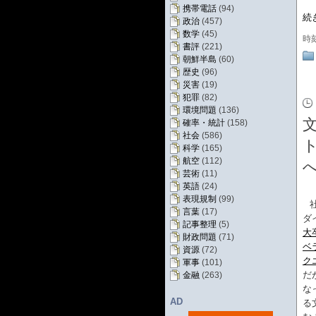
携帯電話
(94)
続
政治
(457)
数学
(45)
時
書評
(221)
朝鮮半島
(60)
歴史
(96)
災害
(19)
犯罪
(82)
環境問題
(136)
確率・統計
(158)
社会
(586)
科学
(165)
航空
(112)
芸術
(11)
英語
(24)
表現規制
(99)
言葉
(17)
ダ
記事整理
(5)
大
財政問題
(71)
ベ
資源
(72)
ク
軍事
(101)
だ
金融
(263)
な
AD
る