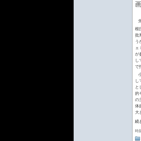
根
批
う
ェ
が
し
で
小
し
と
的
の
体
大
続
時