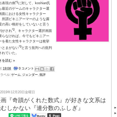
*1
出表現の例
に対して、koshian氏
ら最近のゲームのキャラクター選
画面における女性キャラクター
、所謂ビキニアーマーのような露
度の高い格好をしていないと言う
*2
判がされ
、キャラクター選択画面
限らなければ、今でもビキニアー
ーを着た女性キャラクターは枚挙
*3
いとまがない
と言う批判への批判
されていた。
きを読む »
刻:
19:08
0 コメント
ラベル:
ゲーム
,
ジェンダー
,
批評
2019年12月20日金曜日
映画『奇蹟がくれた数式』が好きな文系は
読むしかない『連分数のふしぎ』