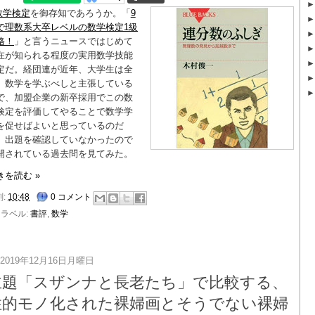
数学検定
を御存知であろうか。「
9
で理数系大卒レベルの数学検定1級
格！
」と言うニュースではじめて
在が知られる程度の実用数学技能
定だ。経団連が近年、大学生は全
、数学を学ぶべしと主張している
で、加盟企業の新卒採用でこの数
検定を評価してやることで数学学
を促せばよいと思っているのだ
、出題を確認していなかったので
開されている過去問を見てみた。
きを読む »
刻:
10:48
0 コメント
ラベル:
書評
,
数学
2019年12月16日月曜日
主題「スザンナと長老たち」で比較する、
性的モノ化された裸婦画とそうでない裸婦