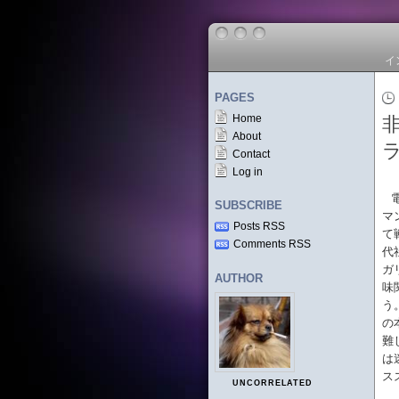
イ
PAGES
Home
About
Contact
Log in
SUBSCRIBE
マ
Posts RSS
て
Comments RSS
代
ガ
AUTHOR
味
う
の
難
は
ス
UNCORRELATED