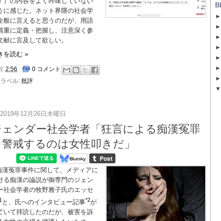
！）の内容をよく吟味していない
B
うに感じた。ネット界隈の社会学
全般に言えると思うのだが、用語
慎重に定義・把握し、注意深く参
文献に言及して欲しい。
きを読む »
刻:
2:56
0 コメント
ラベル:
批評
2019年12月26日木曜日
ジェンダー社会学者「狂言による痴漢冤罪
を警戒するのは女性叩きだ」
痴漢冤罪事件に関して、メディアに
ける痴漢の論説が御専門のジェン
ー社会学者の牧野雅子氏のエッセ
1
*2
と、氏へのインタビュー記事
が
ていて拝読したのだが、被害を訴