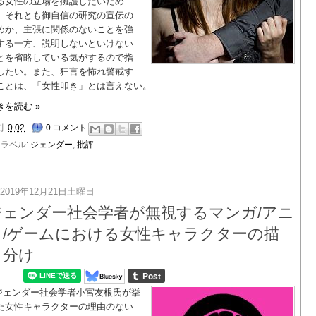
る女性の立場を擁護したいため
、それとも御自信の研究の宣伝の
めか、主張に関係のないことを強
する一方、説明しないといけない
とを省略している気がするので指
したい。また、狂言を怖れ警戒す
ことは、「女性叩き」とは言えない。
きを読む »
刻:
0:02
0 コメント
ラベル:
ジェンダー
,
批評
2019年12月21日土曜日
ジェンダー社会学者が無視するマンガ/アニ
メ/ゲームにおける女性キャラクターの描
き分け
ジェンダー社会学者小宮友根氏が挙
た女性キャラクターの理由のない