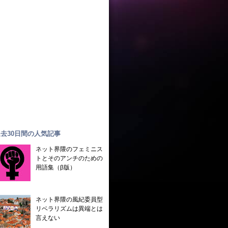
去30日間の人気記事
ネット界隈のフェミニス
トとそのアンチのための
用語集（β版）
ネット界隈の風紀委員型
リベラリズムは異端とは
言えない