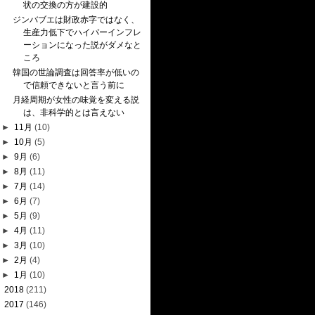
状の交換の方が建設的
ジンバブエは財政赤字ではなく、
生産力低下でハイパーインフレ
ーションになった説がダメなと
ころ
韓国の世論調査は回答率が低いの
で信頼できないと言う前に
月経周期が女性の味覚を変える説
は、非科学的とは言えない
►
11月
(10)
►
10月
(5)
►
9月
(6)
►
8月
(11)
►
7月
(14)
►
6月
(7)
►
5月
(9)
►
4月
(11)
►
3月
(10)
►
2月
(4)
►
1月
(10)
►
2018
(211)
►
2017
(146)