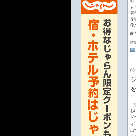
む
よ
者
を
考
続
時
お
ダ
*
イ
出