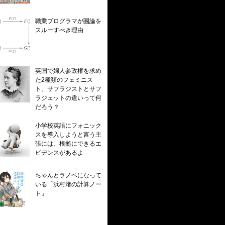
職業プログラマが圏論を
スルーすべき理由
英国で婦人参政権を求め
た2種類のフェミニス
ト、サフラジストとサフ
ラジェットの違いって何
だろう？
小学校英語にフォニック
スを導入しようと言う主
張には、根拠にできるエ
ビデンスがあるよ
ちゃんとラノベになって
いる「浜村渚の計算ノー
ト」