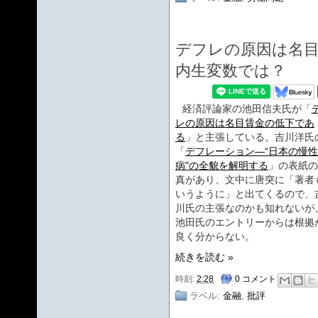
デフレの原因は名目
内生変数では？
経済評論家の池田信夫氏が「
レの原因は名目賃金の低下であ
る
」と主張している。吉川洋氏
「
デフレーション―“日本の慢性
病"の全貌を解明する
」の表紙の
真があり、文中に唐突に「著者
いうように」と出てくるので、
川氏の主張なのかも知れないが
池田氏のエントリーからは根拠
良く分からない。
続きを読む »
時刻:
2:28
0 コメント
ラベル:
金融
,
批評