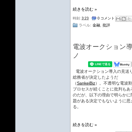
続きを読む »
時刻:
3:23
0 コメント
ラベル:
金融
,
批評
電波オークション
ノ
電波オークション導入の見送
総務省が決定したようだ
（
SankeiBiz
）。不透明な電波
プロセスが続くことに批判もあ
のだが、以下の理由で明らかに
題がある決定でもないように思
る。
続きを読む »