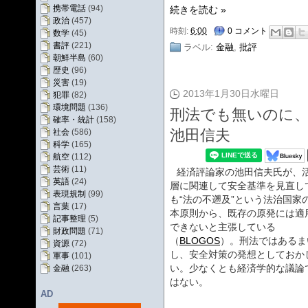
携帯電話
(94)
続きを読む »
政治
(457)
時刻:
6:00
0 コメント
数学
(45)
書評
(221)
ラベル:
金融
,
批評
朝鮮半島
(60)
歴史
(96)
災害
(19)
2013年1月30日水曜日
犯罪
(82)
環境問題
(136)
刑法でも無いのに
確率・統計
(158)
池田信夫
社会
(586)
科学
(165)
航空
(112)
芸術
(11)
経済評論家の池田信夫氏が、
英語
(24)
層に関連して安全基準を見直し
表現規制
(99)
も“法の不遡及”という法治国家
言葉
(17)
本原則から、既存の原発には適
記事整理
(5)
できないと主張している
財政問題
(71)
（
BLOGOS
）。刑法ではあるま
資源
(72)
し、安全対策の発想としておか
軍事
(101)
い。少なくとも経済学的な議論
金融
(263)
はない。
AD