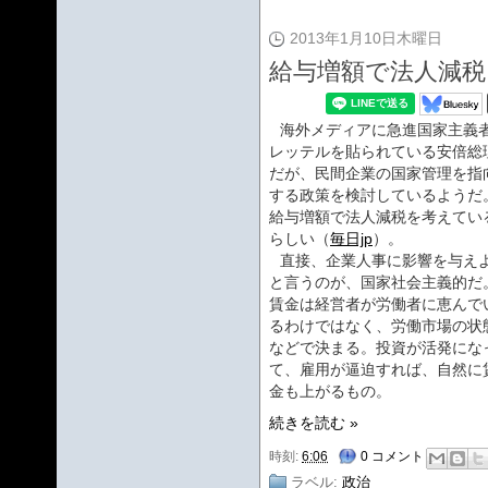
2013年1月10日木曜日
給与増額で法人減税
海外メディアに急進国家主義
レッテルを貼られている安倍総
だが、民間企業の国家管理を指
する政策を検討しているようだ
給与増額で法人減税を考えてい
らしい（
毎日jp
）。
直接、企業人事に影響を与え
と言うのが、国家社会主義的だ
賃金は経営者が労働者に恵んで
るわけではなく、労働市場の状
などで決まる。投資が活発にな
て、雇用が逼迫すれば、自然に
金も上がるもの。
続きを読む »
時刻:
6:06
0 コメント
ラベル:
政治