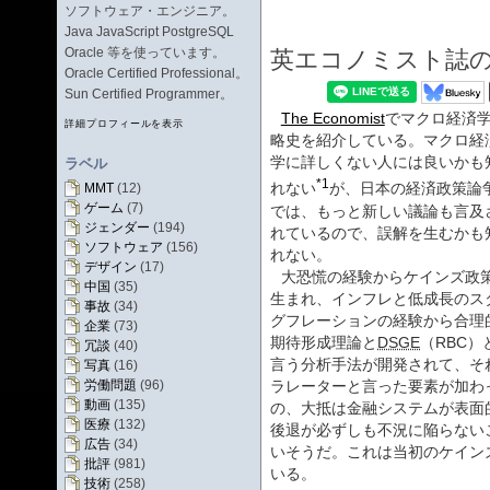
ソフトウェア・エンジニア。
Java JavaScript PostgreSQL
Oracle 等を使っています。
英エコノミスト誌
Oracle Certified Professional。
Sun Certified Programmer。
The Economist
でマクロ経済
詳細プロフィールを表示
略史を紹介している。マクロ経
学に詳しくない人には良いかも
ラベル
*1
れない
が、日本の経済政策論
MMT
(12)
ゲーム
(7)
では、もっと新しい議論も言及
ジェンダー
(194)
れているので、誤解を生むかも
ソフトウェア
(156)
れない。
デザイン
(17)
大恐慌の経験からケインズ政
中国
(35)
生まれ、インフレと低成長のス
事故
(34)
グフレーションの経験から合理
企業
(73)
期待形成理論と
DSGE
（RBC）
冗談
(40)
言う分析手法が開発されて、そ
写真
(16)
労働問題
(96)
ラレーターと言った要素が加わ
動画
(135)
の、大抵は金融システムが表面
医療
(132)
後退が必ずしも不況に陥らない
広告
(34)
いそうだ。これは当初のケイン
批評
(981)
いる。
技術
(258)