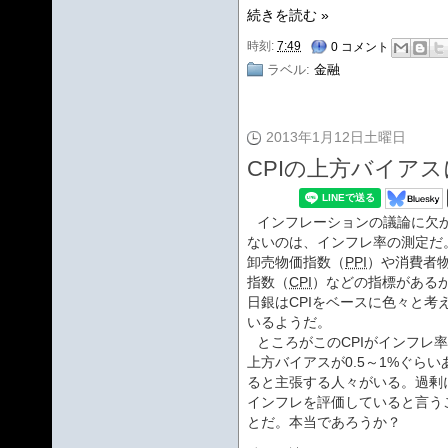
続きを読む »
時刻:
7:49
0 コメント
ラベル:
金融
2013年1月12日土曜日
CPIの上方バイア
インフレーションの議論に欠
ないのは、インフレ率の測定だ
卸売物価指数（
PPI
）や消費者
指数（
CPI
）などの指標がある
日銀はCPIをベースに色々と考
いるようだ。
ところがこのCPIがインフレ
上方バイアスが0.5～1%ぐらい
ると主張する人々がいる。過剰
インフレを評価していると言う
とだ。本当であろうか？