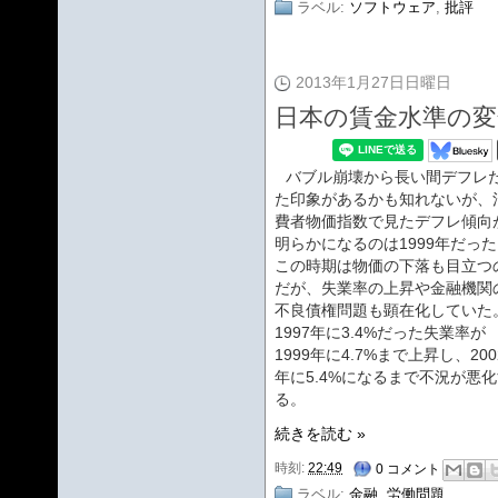
ラベル:
ソフトウェア
,
批評
2013年1月27日日曜日
日本の賃金水準の変
バブル崩壊から長い間デフレ
た印象があるかも知れないが、
費者物価指数で見たデフレ傾向
明らかになるのは1999年だっ
この時期は物価の下落も目立つ
だが、失業率の上昇や金融機関
不良債権問題も顕在化していた
1997年に3.4%だった失業率が
1999年に4.7%まで上昇し、200
年に5.4%になるまで不況が悪
る。
続きを読む »
時刻:
22:49
0 コメント
ラベル:
金融
,
労働問題