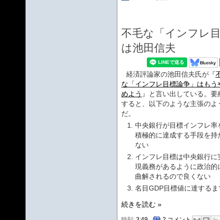
不毛な「インフレ
は池田信夫
経済評論家の池田信夫氏が『
な「インフレ目標論争」はもう
めよう
』と言い出している。要
すると、以下のような主張のよ
だ。
中央銀行が目標インフレ率
積極的に達成する手段を持
ない
インフレ目標は中央銀行に
現義務があるように政治的
曲解されるので良くない
名目GDP目標値に達する
続きを読む »
時刻:
3:49
2 コメント