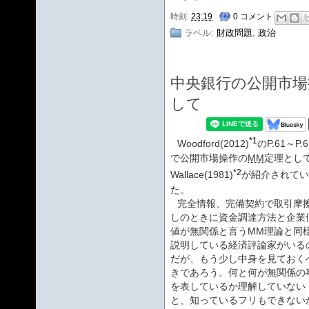
時刻:
23:19
0 コメント
ラベル:
財政問題
,
政治
中央銀行の公開市場
して
*1
Woodford(2012)
のP.61～P.6
で公開市場操作の
MM
定理とし
*2
Wallace(1981)
が紹介されてい
た。
完全情報、完備契約で取引摩
しのときに資金調達方法と企業
値が無関係と言うMM理論と同
説明している経済評論家がいる
だが、もう少し中身を見ておく
きであろう。何と何が無関係の
を表しているか理解していない
と、知っているフリもできない