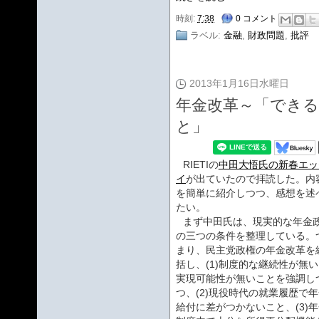
時刻:
7:38
0 コメント
ラベル:
金融
,
財政問題
,
批評
2013年1月16日水曜日
年金改革～「でき
と」
RIETIの
中田大悟氏の新春エッ
イ
が出ていたので拝読した。内
を簡単に紹介しつつ、感想を述
たい。
まず中田氏は、現実的な年金
の三つの条件を整理している。
まり、民主党政権の年金改革を
括し、(1)制度的な継続性が無
実現可能性が無いことを強調し
つ、(2)現役時代の就業履歴で
給付に差がつかないこと、(3)