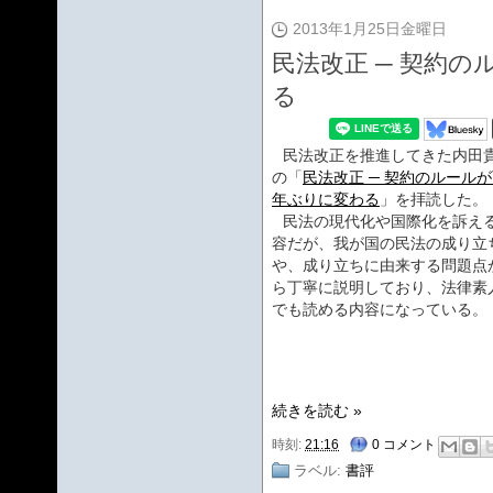
2013年1月25日金曜日
民法改正 ─ 契約
る
民法改正を推進してきた内田
の「
民法改正 ─ 契約のルール
年ぶりに変わる
」を拝読した。
民法の現代化や国際化を訴え
容だが、我が国の民法の成り立
や、成り立ちに由来する問題点
ら丁寧に説明しており、法律素
でも読める内容になっている。
続きを読む »
時刻:
21:16
0 コメント
ラベル:
書評