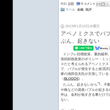
時刻:
3:55
0 コメント
ラベル:
金融
,
批評
2013年1月15日火曜日
アベノミクスでバブ
ぶん、起きない
インフレ目標政策、量的緩和
張的財政政策のポリシー・ミッ
スだと考えられるアベノミクス
で、バブルが発生すると経済評
家の池田信夫氏が主張している
（
BLOGOS
）。
*1
たぶん、起きないから
。不
や株などの資産バブルが起きる
件は、金利が低すぎる事だけで
ない。