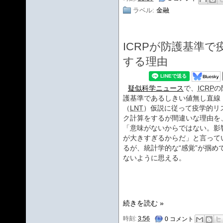
ラベル:
金融
ICRPが防護基準
する理由
疑似科学ニュース
で、
ICRP
の
護基準であるしきい値無し直線
（
LNT
）仮説に従って疫学的リ
ク計算をするが間違いな理由を
「意味がないからではない。影
が大きすぎるからだ」と言って
るが、統計学的な“感覚”が掴め
ないように思える。
続きを読む »
時刻:
3:56
0 コメント