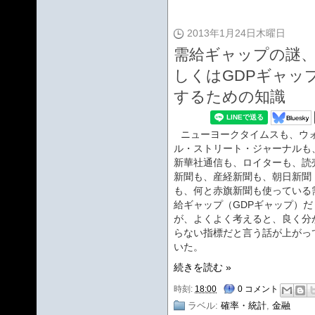
2013年1月24日木曜日
需給ギャップの謎
しくはGDPギャッ
するための知識
ニューヨークタイムスも、ウ
ル・ストリート・ジャーナルも
新華社通信も、ロイターも、読
新聞も、産経新聞も、朝日新聞
も、何と赤旗新聞も使っている
給ギャップ（GDPギャップ）だ
が、よくよく考えると、良く分
らない指標だと言う話が上がっ
いた。
続きを読む »
時刻:
18:00
0 コメント
ラベル:
確率・統計
,
金融