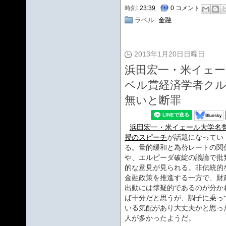
時刻:
23:39
0 コメント
ラベル:
金融
2013年1月20日日曜日
浜田宏一・米イェー
ベル賞経済学者ク
無いと断罪
浜田宏一・米イェール大学名
授のスピーチ
が話題になってい
る。量的緩和と為替レートの関
や、エルピーダ破綻の議論で批
的な意見が見られる。非伝統的
金融政策を推進する一方で、財
出動には懐疑的であるのが分か
ば十分だと思うが、調子に乗っ
いる気配があり大丈夫かと思っ
人が多かったようだ。