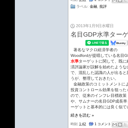
ラベル:
金融
,
批評
2013年1月9日水曜日
名目GDP水準ター
著名なマクロ経済学者の
Woodfordが提唱している名目G
水準
ターゲットに関して、既に
済評論家が誤解を始めたような
で、混乱した認識の人が出ると
うが、整理しておきたい。
金融政策のコミットメントに
投資コントロール効果を狙った
ので、従来のインフレ目標政策
や、サムナーの名目GDP成長率
ーゲットと基本的には良く似て
続きを読む »
時刻:
1:42
1 コメント