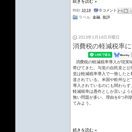
続きを読む »
時刻:
10:19
0 コメント
ラベル:
金融
,
批評
2013年1月14日月曜日
消費税の軽減税率に
消費税の軽減税率導入が現実
帯びてきた。与党の自民党と公
党は軽減税率導入で一致したと
道されている。米国や欧州など
導入されているのにも関わらず
軽減税率は愚作としか言いよう
無い問題が多い。理由を6つ列
てみよう。
続きを読む »