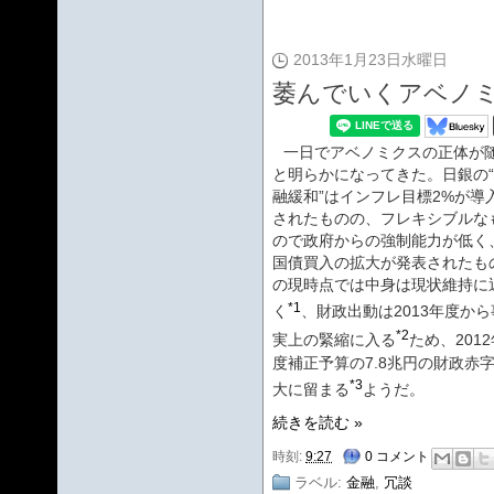
2013年1月23日水曜日
萎んでいくアベノ
一日でアベノミクスの正体が
と明らかになってきた。日銀の
融緩和”はインフレ目標2%が導
されたものの、フレキシブルな
ので政府からの強制能力が低く
国債買入の拡大が発表されたも
の現時点では中身は現状維持に
*1
く
、財政出動は2013年度から
*2
実上の緊縮に入る
ため、2012
度補正予算の7.8兆円の財政赤
*3
大に留まる
ようだ。
続きを読む »
時刻:
9:27
0 コメント
ラベル:
金融
,
冗談