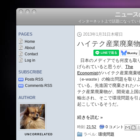
ニュース
インターネット上で話題になってい
PAGES
2013年1月31日木曜日
Home
ハイテク産業廃棄
About
Contact
日本のメディアでも何度も取
Log in
げられていると思うが、
The
SUBSCRIBE
Economist
がハイテク産業廃棄
（e-waste）の輸出問題を取り
Posts RSS
ている。先進国で廃棄されたハ
Comments RSS
テク産業廃棄物が、開発途上国
AUTHOR
輸出され、そこで環境問題を引
起こしているそうだ。
続きを読む »
時刻:
21:52
0 コメント
ラベル:
環境問題
UNCORRELATED