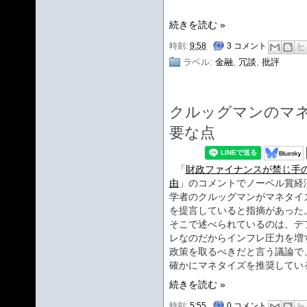
続きを読む »
時刻:
9:58
3 コメント
ラベル:
金融
,
冗談
,
批評
クルッグマンのマ
要な点
「
財政ファイナンスが禁じ手
由
」のコメントでノーベル賞経
学者のクルッグマンがマネタイ
を提言していると指摘があった
そこで述べられているのは、デ
レなのだからインフレ圧力を増
政策を取るべきだと言う議論で
確かにマネタイズを推奨してい
続きを読む »
時刻:
5:55
0 コメント