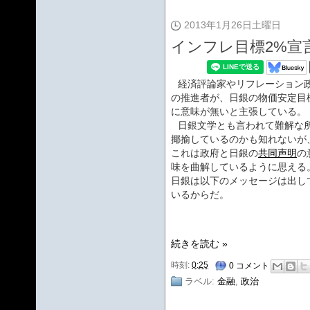
2013年1月26日土曜日
インフレ目標2%宣
経済評論家やリフレーション
の推進者が、日銀の物価安定目
に意味が無いと主張している。
日銀文学とも言われて難解な
揶揄しているのかも知れないが
これは政府と日銀の
共同声明
の
味を曲解しているように思える
日銀は以下のメッセージは出し
いるからだ。
続きを読む »
時刻:
0:25
0 コメント
ラベル:
金融
,
政治