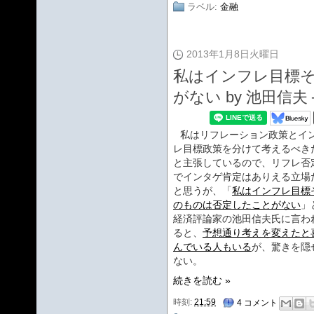
ラベル:
金融
2013年1月8日火曜日
私はインフレ目標
がない by 池田信夫
私はリフレーション政策とイ
レ目標政策を分けて考えるべき
と主張しているので、リフレ否
でインタゲ肯定はありえる立場
と思うが、「
私はインフレ目標
のものは否定したことがない
」
経済評論家の池田信夫氏に言わ
ると、
予想通り考えを変えたと
んでいる人もいる
が、驚きを隠
ない。
続きを読む »
時刻:
21:59
4 コメント