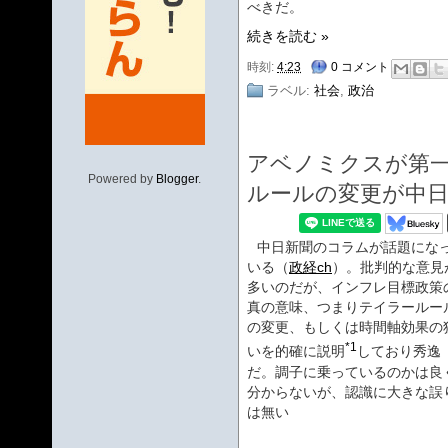
べきだ。
続きを読む »
時刻:
4:23
0 コメント
ラベル:
社会
,
政治
アベノミクスが第一
Powered by
Blogger
.
ルールの変更が中
中日新聞のコラムが話題にな
いる（
政経ch
）。批判的な意見
多いのだが、インフレ目標政策
真の意味、つまりテイラールー
の変更、もしくは時間軸効果の
*1
いを的確に説明
しており秀逸
だ。調子に乗っているのかは良
分からないが、認識に大きな誤
は無い