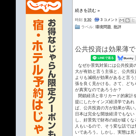
続きを読む »
時刻:
9:30
3 コメント
ラベル:
環境問題
,
批評
公共投資は効果薄で
なぜか景気対策には公共投資
大が有効と言う主張と、公共投
よりも減税が効果があると言う
張を良く見かける。さて、どち
が真実なのであろうか？
閉鎖経済と非リカード的家計
提にしたケインズ経済学であれ
ば、公共投資の方が効果が高い
日本は完全な開放経済でもない
し、好景気で財布の紐が緩くな
人もいるので、そう変な話では
いであろう。しかし、実態は見