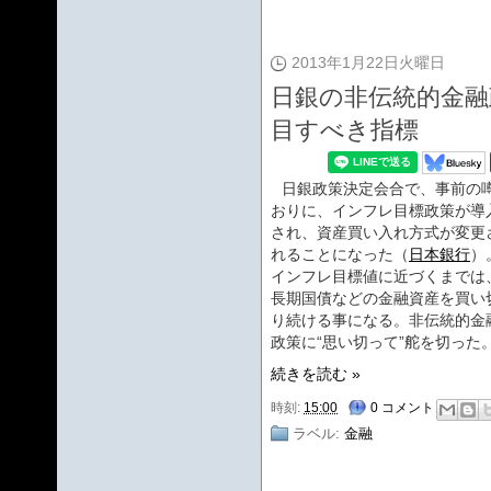
2013年1月22日火曜日
日銀の非伝統的金融
目すべき指標
日銀政策決定会合で、事前の
おりに、インフレ目標政策が導
され、資産買い入れ方式が変更
れることになった（
日本銀行
）
インフレ目標値に近づくまでは
長期国債などの金融資産を買い
り続ける事になる。非伝統的金
政策に“思い切って”舵を切った
続きを読む »
時刻:
15:00
0 コメント
ラベル:
金融