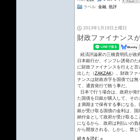
ラベル:
金融
,
批評
2013年1月19日土曜日
財政ファイナンス
経済評論家の三橋貴明氏が政
日本銀行が、インフレ誘発のた
に財政ファイナンスを行えと言
出した（
ZAKZAK
）。財政ファ
ナンスは財政赤字を国債では無
て、通貨発行で賄う事だ。
日本で行う場合は、政府が発
た国債を日銀が購入して、その
ま満期まで保有する事になる。
銀が受け取る国債の金利は、国
納付金として政府が受け取るこ
になるから、政府は利払いの負
から開放される。しかし、禁じ
続きを読む »