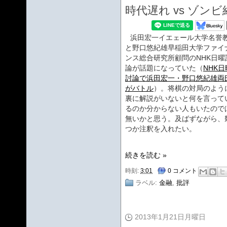
時代遅れ vs ゾン
浜田宏一イエェール大学名誉
と野口悠紀雄早稲田大学ファイ
ンス総合研究所顧問のNHK日曜
論が話題になっていた（
NHK日
討論で浜田宏一・野口悠紀雄両
がバトル
）。将棋の対局のよう
裏に解説がいないと何を言って
るのか分からない人もいたので
無いかと思う。及ばずながら、
つか注釈を入れたい。
続きを読む »
時刻:
3:01
0 コメント
ラベル:
金融
,
批評
2013年1月21日月曜日