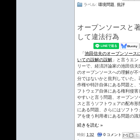
ラベル:
環境問題
,
批評
オープンソースと
して違法行為
「
池田信夫のオープンソース
いての誤解の誤解
」と言うエン
リーで、経済評論家の池田信夫
のオープンソースへの理解が不
分ではないかと批判していた。
作権や特許自体にある問題と、
フトウェア自体にある権利侵害
やすいと言う問題、オープンソ
スと言うソフトウェアの配布形
にある問題、さらにはソフトウ
アを使う利用者にある問題の識
続きを読む »
時刻:
1:32
0 コメント