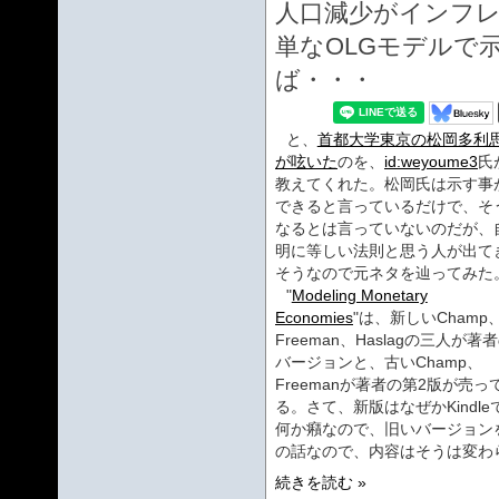
人口減少がインフ
単なOLGモデルで
ば・・・
と、
首都大学東京の松岡多利
が呟いた
のを、
id:weyoume3
氏
教えてくれた。松岡氏は示す事
できると言っているだけで、そ
なるとは言っていないのだが、
明に等しい法則と思う人が出て
そうなので元ネタを辿ってみた
"
Modeling Monetary
Economies
"は、新しいChamp
Freeman、Haslagの三人が著
バージョンと、古いChamp、
Freemanが著者の第2版が売っ
る。さて、新版はなぜかKind
何か癪なので、旧いバージョンを参
の話なので、内容はそうは変わ
続きを読む »