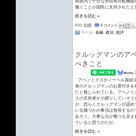
制度内で十分な所得再分配機能
働くことが国民に支持されたと
続きを読む »
時刻:
5:00
0 コメント
ラベル:
金融
,
政治
,
批評
クルッグマンのア
べきこと
アベノミクスがノーベル賞経
者のクルッグマンのお墨付きを
たと報じられている。アベノミ
スの支持者が小躍りしていそう
が、恐らくクルッグマンが認め
いる幾つかの事項は無視するの
あろう。大事な点が幾つも含ま
ていると思うのだが。
続きを読む »