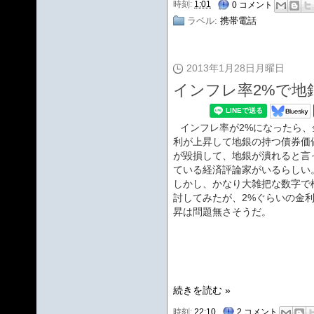
時刻:
1:01
0 コメント
ラベル:
携帯電話
2013年1月28日月曜日
インフレ率2%で地
インフレ率が2%になったら、
利が上昇して地銀の持つ債券価
が毀損して、地銀が潰れると言
ている経済評論家がいるらしい
しかし、かなり大雑把な数字で
討してみたが、2%ぐらいの金
昇は問題無さそうだ。
続きを読む »
時刻:
22:10
2 コメント