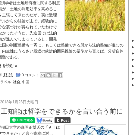
経済学者は土地所有権に関する制度
備が、土地の利用効率を高めるこ
を主張して来たのだが、実は数理
デルからの結論が主で、経験的に
分な裏づけが得られていたわけで
なかったそうだ。先進国では法的
備が進んでしまっているし、開発
上国の制度整備も一斉に、もしくは整備できる所から法的整備が進むの
、内生性にうるさい最近の統計的因果推論の基準から言えば、分析自体
困難である。
きを読む »
刻:
17:26
0 コメント
ラベル:
社会
,
中国
2018年1月23日火曜日
人工知能は哲学をできるかを言い合う前に
早稲田大学の森岡正博氏の「
ＡＩは
学できるか
」と言う寄稿に対し