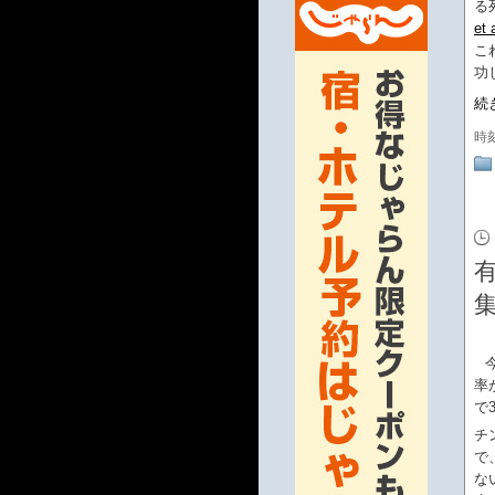
る
et 
こ
功
続
時
率
で
チ
で
な