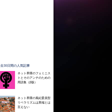
去30日間の人気記事
ネット界隈のフェミニス
トとそのアンチのための
用語集（β版）
ネット界隈の風紀委員型
リベラリズムは異端とは
言えない