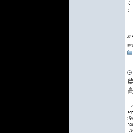
く
足
続
時
V
agr
済
な
で