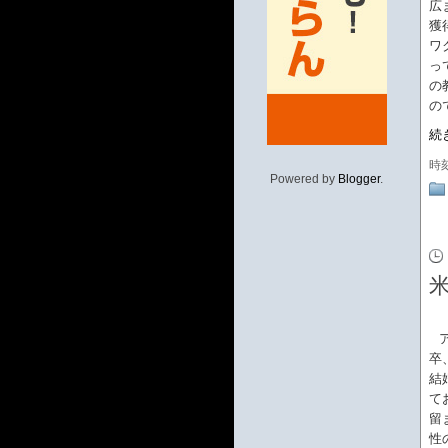
広
獲
ワ
っ
の
の
続
時
Powered by
Blogger
.
卒
結
て
留
性