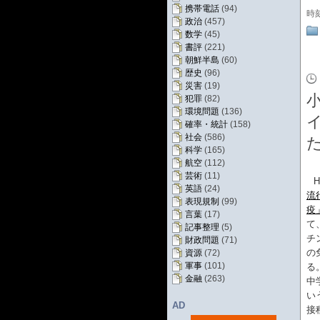
携帯電話
(94)
時
政治
(457)
数学
(45)
書評
(221)
朝鮮半島
(60)
歴史
(96)
災害
(19)
犯罪
(82)
環境問題
(136)
確率・統計
(158)
社会
(586)
科学
(165)
航空
(112)
芸術
(11)
英語
(24)
流
表現規制
(99)
疫
言葉
(17)
て
記事整理
(5)
チ
財政問題
(71)
の
資源
(72)
軍事
(101)
る
金融
(263)
中
い
AD
接