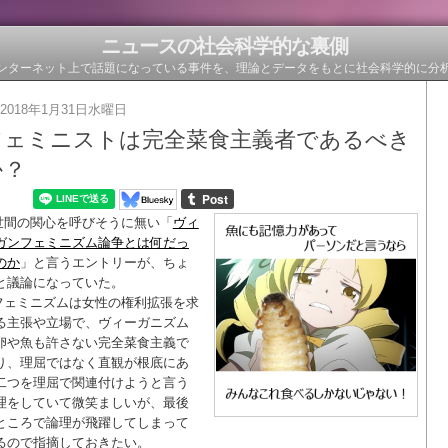
ニュースの社会科学的な裏側
ンターネット上で話題になっている事件を、理論とデータをもとに社会科学的に分
2018年1月31日水曜日
フェミニストは完全菜食主義者であるべき
か？
世間の関心を呼びそうに無い「
ヴィ
ガンフェミニズム論争とは何だっ
のか
」と言うエントリーが、ちょ
と議論になっていた。
フェミニズムは女性の権利拡張を求
る主張や立場で、ヴィーガニズム
卵や魚も許さない完全菜食主義で
り、理屈ではなく直観が根底にあ
二つを理屈で関連付けようと言う
理をしていて微笑ましいが、最後
ところで論理が飛躍してしまって
るので指摘しておきたい。