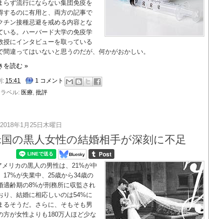
まらず流行にならない集団免疫を
得するのに有用と、両方の記事で
クチン接種忌避を戒める内容とな
ている。ハーバード大学の免疫学
教授にインタビューを取っている
で間違ってはいないと思うのだが、何かがおかしい。
きを読む »
刻:
15:41
1 コメント
ラベル:
医療
,
批評
2018年1月25日木曜日
米国の黒人女性の結婚相手が深刻に不足
アメリカの黒人の男性は、21%が中
、17%が失業中、25歳から34歳の
婚適齢期の8%が刑務所に収監され
おり、結婚に相応しいのは54%に
まるそうだ。さらに、そもそも男
の方が女性よりも180万人ほど少な