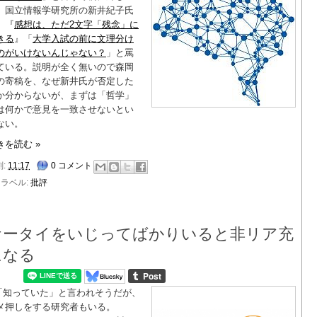
、国立情報学研究所の新井紀子氏
、『
感想は、ただ2文字「残念」に
きる
』「
大学入試の前に文理分け
のがいけないんじゃない？
」と罵
ている。説明が全く無いので森岡
の寄稿を、なぜ新井氏が否定した
か分からないが、まずは「哲学」
は何かで意見を一致させないとい
ない。
きを読む »
刻:
11:17
0 コメント
ラベル:
批評
ケータイをいじってばかりいると非リア充
になる
「知っていた」と言われそうだが、
メ押しをする研究者もいる。