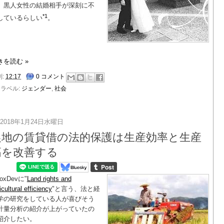
、黒人女性の結婚相手が深刻に不
*1
しているらしい
。
きを読む »
刻:
12:17
0 コメント
ラベル:
ジェンダー
,
社会
2018年1月24日水曜日
農地の賃貸借の法的保護は生産効率と生産
高を改善する
oxDevに"
Land rights and
icultural efficiency
"と言う、法と経
学の研究をしている人が喜びそう
計量分析の紹介が上がっていたの
紹介したい。