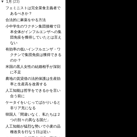
▼
1月
(23)
フェミニストは完全菜食主義者で
あるべきか？
合法的に麻薬をやる方法
小中学生のワクチン集団接種で日
本全体がインフルエンザへの集
団免疫を獲得していたとは言え
ない
有効率の低いインフルエンザ・ワ
クチンで集団免疫は獲得できる
のか？
米国の黒人女性の結婚相手が深刻
に不足
農地の賃貸借の法的保護は生産効
率と生産高を改善する
人工知能は哲学をできるかを言い
合う前に
ケータイをいじってばかりいると
非リア充になる
韓国人「間違いなく、私たちは２
つの別々の異なる国だ」
人工知能が猛烈な勢いで小麦の品
種改良を行なう日は近い