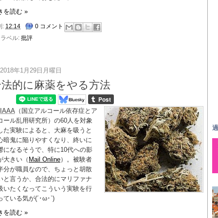
きを読む »
刻:
12:14
0 コメント
ラベル:
批評
2018年1月29日月曜日
合法的に麻薬をやる方法
IAAA
（国立アルコール依存症とア
コール乱用研究所）の60人を対象
過
した実験によると、大麻を吸うと
心暗鬼に陥りやすくなり、終いに
鬱になるそうで、特に10代への影
が大きい（
Mail Online
）。被験者
半分が職員なので、ちょっと胡散
いと言うか、合法的にマリファナ
吸いたくなってこういう実験を行
っている気が
(´･ω･`)
きを読む »