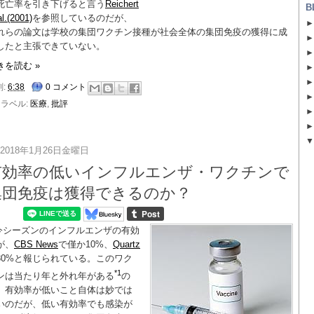
死亡率を引き下げると言う
Reichert
B
al.(2001)
を参照しているのだが、
れらの論文は学校の集団ワクチン接種が社会全体の集団免疫の獲得に成
したと主張できていない。
きを読む »
刻:
6:38
0 コメント
ラベル:
医療
,
批評
2018年1月26日金曜日
有効率の低いインフルエンザ・ワクチンで
集団免疫は獲得できるのか？
今シーズンのインフルエンザの有効
が、
CBS News
で僅か10%、
Quartz
30%と報じられている。このワク
*1
ンは当たり年と外れ年がある
の
、有効率が低いこと自体は妙では
いのだが、低い有効率でも感染が