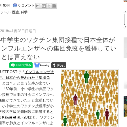
刻:
9:44
0 コメント
ラベル:
医療
,
科学
2018年1月28日日曜日
小中学生のワクチン集団接種で日本全体が
インフルエンザへの集団免疫を獲得してい
たとは言えない
HUFFPOSTで『
インフルエンザ大
行。日本から失われた「集団免
」とは？
』と言う記事が出てい
、「30年前、小中学生の集団ワク
ン接種で日本の社会にインフルへ
免疫ができていた」と主張してい
。小中学生のワクチン接種率が小
学校の学級閉鎖回数に影響すると
う
Kawai et al. (2011)
と、ワクチン
種率が肺炎とインフルエンザによ