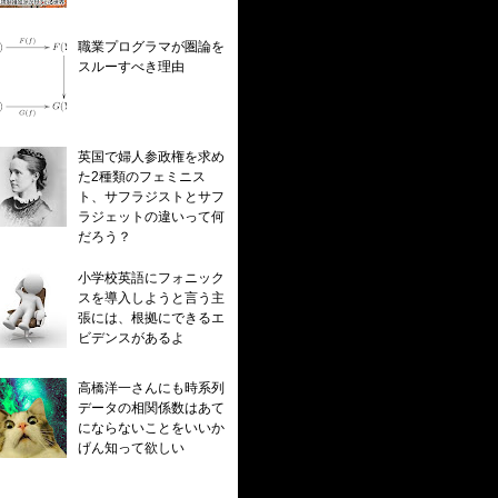
職業プログラマが圏論を
スルーすべき理由
英国で婦人参政権を求め
た2種類のフェミニス
ト、サフラジストとサフ
ラジェットの違いって何
だろう？
小学校英語にフォニック
スを導入しようと言う主
張には、根拠にできるエ
ビデンスがあるよ
高橋洋一さんにも時系列
データの相関係数はあて
にならないことをいいか
げん知って欲しい