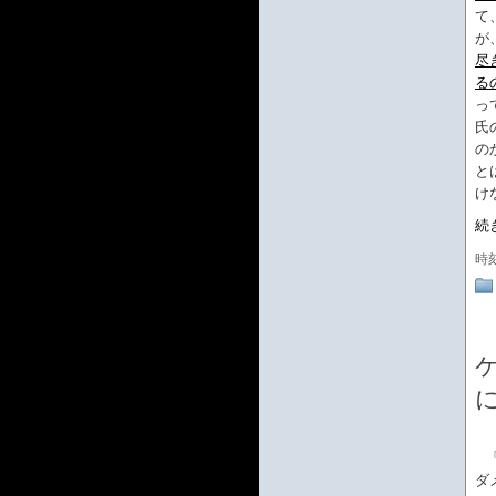
て
が
尽
る
っ
氏
の
と
け
続
時
ダ