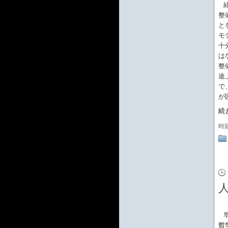
整
と
モ
十
は
整
途
で
が
続
時
哲