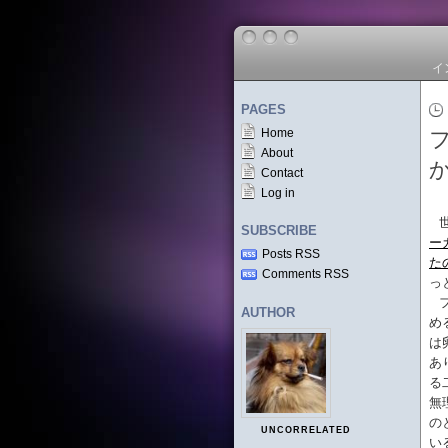
イ
PAGES
Home
About
Contact
Log in
SUBSCRIBE
ー
Posts RSS
た
Comments RSS
っ
AUTHOR
め
は
あ
る
無
の
UNCORRELATED
い