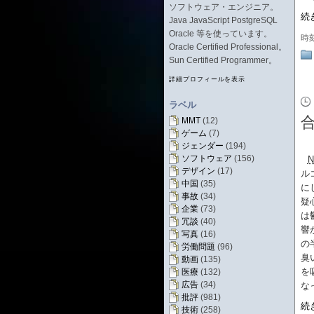
ソフトウェア・エンジニア。
続
Java JavaScript PostgreSQL
Oracle 等を使っています。
時
Oracle Certified Professional。
Sun Certified Programmer。
詳細プロフィールを表示
ラベル
MMT
(12)
ゲーム
(7)
ジェンダー
(194)
ソフトウェア
(156)
N
デザイン
(17)
ル
中国
(35)
に
事故
(34)
疑
企業
(73)
は
冗談
(40)
響
写真
(16)
の
労働問題
(96)
臭
動画
(135)
を
医療
(132)
広告
(34)
な
批評
(981)
続
技術
(258)