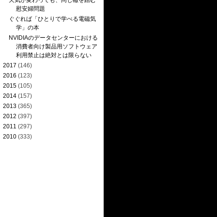
天気が変わっても、同じ轍を踏む
慰安婦問題
ぐぐれば「ひとりで学べる電磁気
学」の本
NVIDIAのデータセンターにおける
消費者向け製品用ソフトウェア
利用禁止は絶対とは限らない
►
2017
(146)
►
2016
(123)
►
2015
(105)
►
2014
(157)
►
2013
(365)
►
2012
(397)
►
2011
(297)
►
2010
(333)