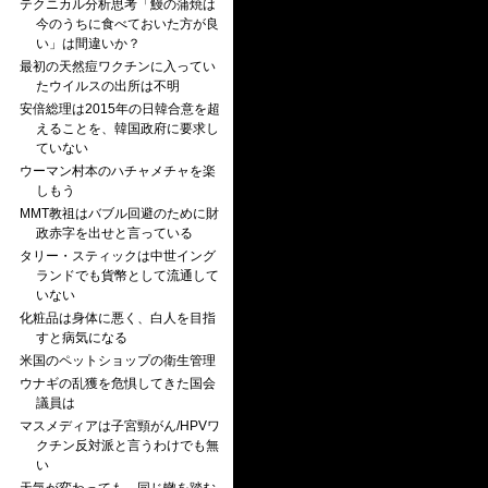
テクニカル分析思考「鰻の蒲焼は
今のうちに食べておいた方が良
い」は間違いか？
最初の天然痘ワクチンに入ってい
たウイルスの出所は不明
安倍総理は2015年の日韓合意を超
えることを、韓国政府に要求し
ていない
ウーマン村本のハチャメチャを楽
しもう
MMT教祖はバブル回避のために財
政赤字を出せと言っている
タリー・スティックは中世イング
ランドでも貨幣として流通して
いない
化粧品は身体に悪く、白人を目指
すと病気になる
米国のペットショップの衛生管理
ウナギの乱獲を危惧してきた国会
議員は
マスメディアは子宮頸がん/HPVワ
クチン反対派と言うわけでも無
い