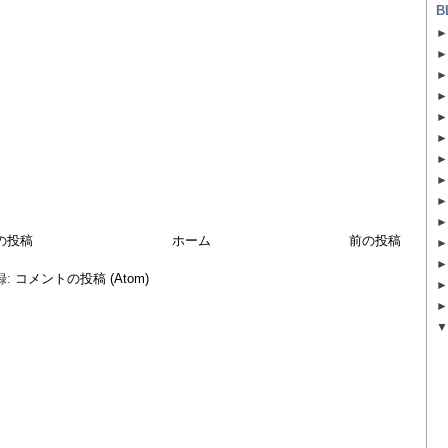
B
の投稿
ホーム
前の投稿
録:
コメントの投稿 (Atom)