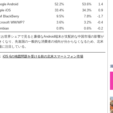
ogle Android
52.2%
53.6%
1.4
ple iOS
33.4%
34.3%
0.9
M BlackBerry
9.5%
7.8%
-1.7
crosoft WM/WP7
3.6%
3.2%
-0.4
mbian
0.8%
0.6%
-0.2
なお世界シェアで見ると廉価なAndroid端末が支配的な中国市場の影響が
きくなり、先進国の一般的な消費者の傾向が分からなくなるため、北米
場に注目している。
1
iOS 6の地図問題を受ける前の北米スマートフォン市場
過