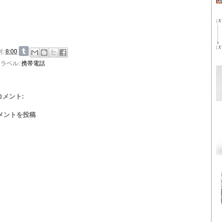
刻:
8:00
ラベル:
携帯電話
 コメント:
メントを投稿