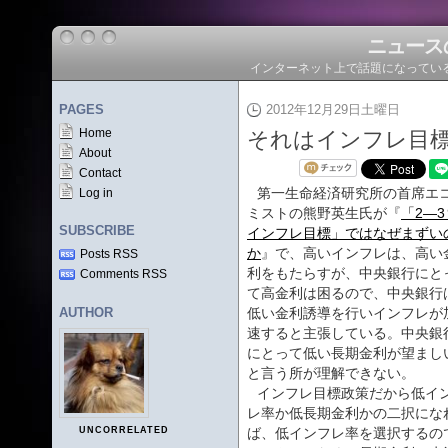
ニュース
インターネット上で話題になってい
PAGES
2012年12月29日土曜日
Home
それはインフレ目
About
Contact
第一生命経済研究所の首席エ
Log in
ミストの熊野英生氏が『
「2―3
SUBSCRIBE
インフレ目標」ではなぜまずい
か
』で、高いインフレは、高い
Posts RSS
利をもたらすが、中央銀行にと
Comments RSS
て高金利は困るので、中央銀行
AUTHOR
低い金利誘導を行いインフレが
速すると主張している。中央銀
にとって低い長期金利が望まし
と言う所が理解できない。
インフレ目標政策だから低イ
レ率か低長期金利かの二択にな
UNCORRELATED
ば、低インフレ率を選択するの