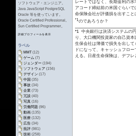
レートではなく、長期金利の水
ソフトウェア・エンジニア。
アコード締結前の米国ぐらいで
Java JavaScript PostgreSQL
命保険会社が評価損を出すこと
Oracle 等を使っています。
*1
Oracle Certified Professional。
のであろうか？
Sun Certified Programmer。
*1
中央銀行は決済システムの
詳細プロフィールを表示
り、大口機関投資家の自己資本
生保会社は簿価で損失を出して
ラベル
ドになって、キャッシュフロー
MMT
(12)
える。日産生命保険は、デフレ
ゲーム
(7)
ジェンダー
(194)
ソフトウェア
(156)
デザイン
(17)
中国
(35)
事故
(34)
企業
(73)
冗談
(40)
写真
(16)
労働問題
(96)
動画
(135)
医療
(132)
広告
(34)
批評
(981)
技術
(258)