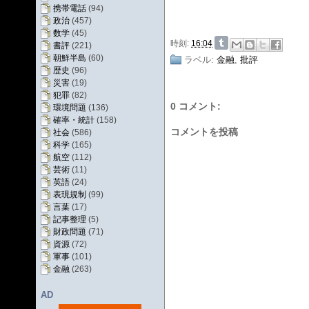
携帯電話
(94)
政治
(457)
数学
(45)
時刻:
16:04
書評
(221)
朝鮮半島
(60)
ラベル:
金融
,
批評
歴史
(96)
災害
(19)
犯罪
(82)
0 コメント:
環境問題
(136)
確率・統計
(158)
コメントを投稿
社会
(586)
科学
(165)
航空
(112)
芸術
(11)
英語
(24)
表現規制
(99)
言葉
(17)
記事整理
(5)
財政問題
(71)
資源
(72)
軍事
(101)
金融
(263)
AD