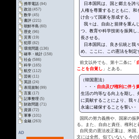
日本国民は、国と郷土を誇
携帯電話
(94)
政治
(457)
人権を尊重するとともに、和
数学
(45)
け合って国家を形成する。
書評
(221)
我々は、自由と規律を重ん
朝鮮半島
(60)
つ、教育や科学技術を振興し
歴史
(96)
長させる。
災害
(19)
犯罪
(82)
日本国民は、良き伝統と我
環境問題
(136)
め、ここに、この憲法を制定
確率・統計
(158)
社会
(586)
前文以外でも、第十二条に「
科学
(165)
ことを自覚し
」とある。
航空
(112)
芸術
(11)
（韓国憲法）
英語
(24)
自由及び権利に伴う
・・・
表現規制
(99)
生活の均等なる向上を期し、
言葉
(17)
記事整理
(5)
に貢献することにより、我々
財政問題
(71)
永遠に確保することを誓い・
資源
(72)
軍事
(101)
国民の努力義務や、国家の振
金融
(263)
る。また、自由と責任、権利と
自民党の憲法改正案は、米国
AD
文には全然、似ていない。今の