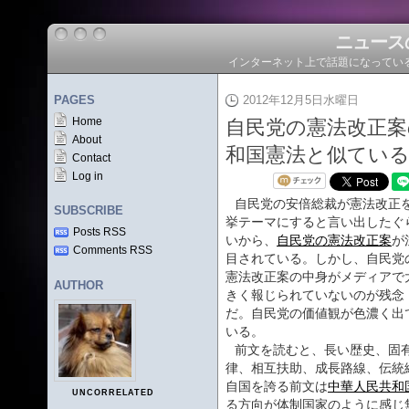
ニュース
インターネット上で話題になってい
PAGES
2012年12月5日水曜日
Home
自民党の憲法改正案
About
和国憲法と似てい
Contact
Log in
自民党の安倍総裁が憲法改正
SUBSCRIBE
挙テーマにすると言い出したぐ
Posts RSS
いから、
自民党の憲法改正案
が
Comments RSS
目されている。しかし、自民党
憲法改正案の中身がメディアで
AUTHOR
きく報じられていないのが残念
だ。自民党の価値観が色濃く出
いる。
前文を読むと、長い歴史、固
律、相互扶助、成長路線、伝統
自国を誇る前文は
中華人民共和
UNCORRELATED
る方向が体制国家のように感じ