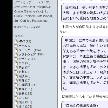
ソフトウェア・エンジニア。
日本国は、長い歴史と固有
Java JavaScript PostgreSQL
Oracle 等を使っています。
大戦による荒廃や幾多の大災
Oracle Certified Professional。
会において重要な地位を占め
Sun Certified Programmer。
中国の方が自民党よりは雄弁
詳細プロフィールを表示
ない。
ラベル
中国は、世界でも最も古い
MMT
(12)
の諸民族人民は、輝かしい文
ゲーム
(7)
ジェンダー
(194)
栄えある革命の伝統を持って
ソフトウェア
(156)
解放軍は、帝国主義と覇権主
デザイン
(17)
勝ち、国家の独立と安全を守
中国
(35)
は、大きな成果を収め、独立
事故
(34)
体系がほぼ出来上がり、農業
企業
(73)
冗談
(40)
学、文化等の事業は、大きな
写真
(16)
は、顕著な成果を収めた。広
労働問題
(96)
た。
動画
(135)
医療
(132)
韓国憲法
とも似ている部分が
広告
(34)
批評
(981)
（自民党の憲法改正案）
技術
(258)