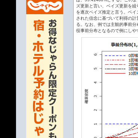
ズ更新と言い、ベイズ更新を繰
を逐次ベイズ推定と言う。ベイ
された信念に基づいて利得の計
る。なお、例では主観的事前分布を
役事前分布となるので例にしや