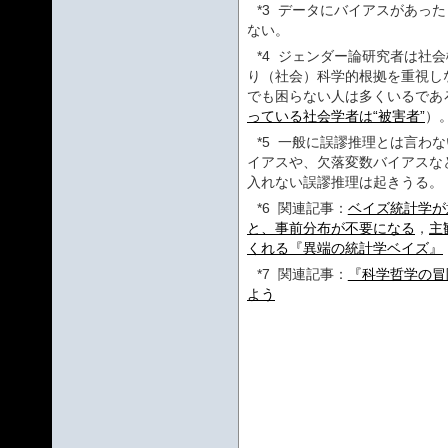
*3
データにバイアスがあった
ない。
*4
ジェンダー論研究者は社会
り（社会）科学的根拠を重視し
でも困らない人は多くいるであ
っている社会学者は“被害者”
）
*5
一般に誤謬推理とは言わな
イアスや、欠落変数バイアスな
入れない誤謬推理は起きうる。
*6
関連記事：
ベイズ統計学が
と、事前分布が不要になる
，
主
くれる『異端の統計学ベイズ』
*7
関連記事：
『科学哲学の冒
よう