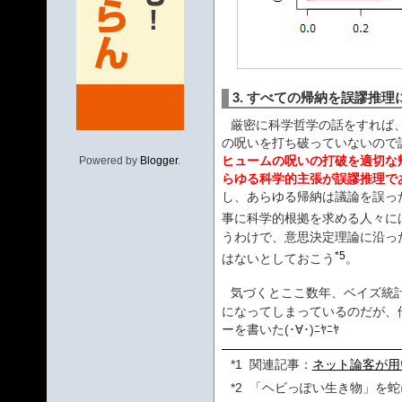
3. すべての帰納を誤謬推
厳密に科学哲学の話をすれば
の呪いを打ち破っていないので
ヒュームの呪いの打破を適切な
Powered by
Blogger
.
らゆる科学的主張が誤謬推理で
し、あらゆる帰納は議論を誤っ
事に科学的根拠を求める人々に
うわけで、意思決定理論に沿っ
*5
はないとしておこう
。
気づくとここ数年、ベイズ統
になってしまっているのだが、
ーを書いた
(･∀･)ﾆﾔﾆﾔ
*1
関連記事：
ネット論客が用
*2
「ヘビっぽい生き物」を蛇