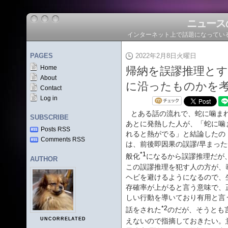
ニュース
インターネット上で話題になってい
PAGES
2022年2月8日火曜日
Home
帰納を誤謬推理とす
About
に沿ったものかを
Contact
Log in
とある話の流れで、蛇に噛ま
SUBSCRIBE
あとに発熱した人が、「蛇に噛
Posts RSS
れると熱がでる」と結論したの
Comments RSS
は、前後即因果の誤謬/早まった
*1
般化
になるから誤謬推理だが
AUTHOR
この誤謬推理を犯す人の方が、
ヘビを避けるようになるので、
存確率が上がると言う意味で、
しい行動を導いており有用と言
*2
話をされた
のだが、そうとも
UNCORRELATED
えないので指摘しておきたい。