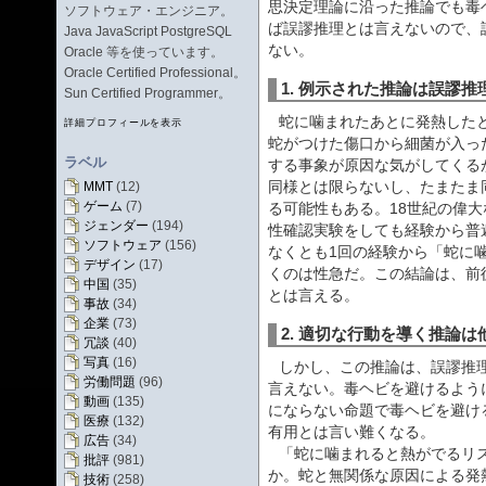
思決定理論に沿った推論でも毒
ソフトウェア・エンジニア。
ば誤謬推理とは言えないので、
Java JavaScript PostgreSQL
ない。
Oracle 等を使っています。
Oracle Certified Professional。
1. 例示された推論は誤謬推
Sun Certified Programmer。
蛇に噛まれたあとに発熱した
詳細プロフィールを表示
蛇がつけた傷口から細菌が入っ
ラベル
する事象が原因な気がしてくる
同様とは限らないし、たまたま
MMT
(12)
ゲーム
(7)
る可能性もある。18世紀の偉
ジェンダー
(194)
性確認実験をしても経験から普
ソフトウェア
(156)
なくとも1回の経験から「蛇に
デザイン
(17)
くのは性急だ。この結論は、前
中国
(35)
とは言える。
事故
(34)
企業
(73)
2. 適切な行動を導く推論は
冗談
(40)
写真
(16)
しかし、この推論は、誤謬推
労働問題
(96)
言えない。毒ヘビを避けるよう
動画
(135)
にならない命題で毒ヘビを避け
医療
(132)
有用とは言い難くなる。
広告
(34)
「蛇に噛まれると熱がでるリ
批評
(981)
か。蛇と無関係な原因による発
技術
(258)