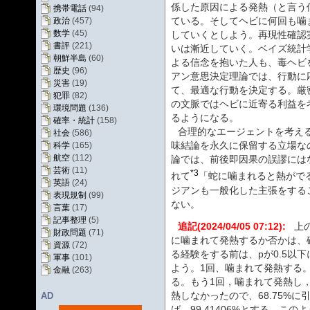
係した原因による発熱（と言う
携帯電話
(94)
ている。そしてヘビに何回も噛
政治
(457)
数学
(45)
していくとしよう。再現性確認
書評
(221)
いは漸近していく。ベイズ統計
朝鮮半島
(60)
よる信念を抱いた人も、毒ヘビ
歴史
(96)
アン意思決定理論では、行動に
災害
(19)
て、最適な行動を決定する。厳
犯罪
(82)
の文脈ではヘビに近寄る利益を
環境問題
(136)
るようになる。
確率・統計
(158)
合理的なエージェントを考え
社会
(586)
味結論を永久に保留する立場な
科学
(165)
航空
(112)
論では、前後即因果の誤謬には
芸術
(11)
*3
れて
「蛇に噛まれると熱がで
英語
(24)
ジアンも一般化した主張をする
表現規制
(99)
ない。
言葉
(17)
記事整理
(5)
追記(2024/04/05 07:12):
上
財政問題
(71)
に噛まれて発熱するか否かは、
資源
(72)
る経験をする前は、pが0.5以
軍事
(101)
よう。1回、噛まれて発熱する。
金融
(263)
る。もう1回，噛まれて発熱し，
熱しなかったので、68.75%
AD
ば、99.41406%とする。こ