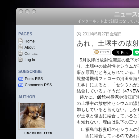
ニュース
インターネット上で話題になってい
PAGES
2011年5月27日金曜日
Home
あれ、土壌中の放
About
Contact
5月以降は放射性濃度の低下
Log in
り、土壌中の放射性セシウムが
SUBSCRIBE
事が原因だと考えられている。
境整備機構フェローの河田東海
Posts RSS
工学）によると、「セシウムが
Comments RSS
結合している」そうだ（
47NE
AUTHOR
確かに、
飯館村長泥
や浪江町
の土壌中の放射性セシウムの濃
加もしていると言えない。しか
が土壌と強固に結合していると
も知れない。理由は以下の三つ
福島市杉妻町のセシウムの
UNCORRELATED
固に結合しているのであれ