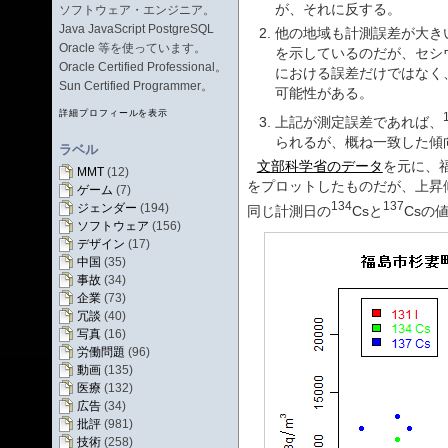
が、それに反する。
ソフトウェア・エンジニア。
Java JavaScript PostgreSQL
他の地域も計測誤差が大き
Oracle 等を使っています。
を示しているのだが、セシ
Oracle Certified Professional。
における誤差だけではなく
Sun Certified Programmer。
可能性がある。
詳細プロフィールを表示
上記が測定誤差であれば、
られるが、概ね一致した傾
ラベル
文部科学省のデータ
を元に、
MMT
(12)
をプロットしたものだが、上昇
ゲーム
(7)
134
137
ジェンダー
(194)
同じ計測日の
Csと
Csの
ソフトウェア
(156)
デザイン
(17)
中国
(35)
事故
(34)
企業
(73)
冗談
(40)
写真
(16)
労働問題
(96)
動画
(135)
医療
(132)
広告
(34)
批評
(981)
技術
(258)