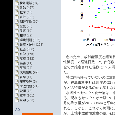
携帯電話
(94)
政治
(457)
数学
(45)
書評
(221)
朝鮮半島
(60)
歴史
(96)
災害
(19)
犯罪
(82)
環境問題
(136)
確率・統計
(158)
社会
(586)
科学
(165)
念のため、放射能濃度と経過日
航空
(112)
性濃度、x:経過日数、α、β:係
芸術
(11)
全ての推定された係数に1%未
英語
(24)
た。
表現規制
(99)
言葉
(17)
特に雨も降っていないのに放
記事整理
(5)
が、福島市杉妻町は川岸の県庁
財政問題
(71)
などの特徴があるのかも知れな
資源
(72)
水溶性のセシウム化合物は、
軍事
(101)
る。現在もセシウムが土壌中に
金融
(263)
月の降水量が20～30mmと平年
れる。しかし、これから梅雨に
AD
が、土壌中放射性濃度の低下は