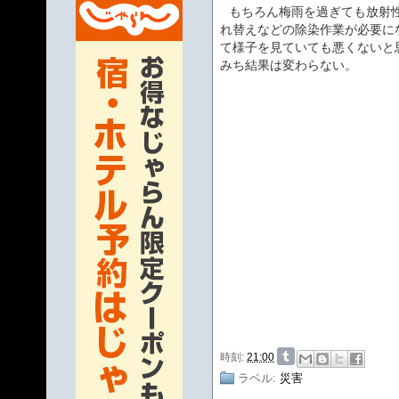
もちろん梅雨を過ぎても放射
れ替えなどの除染作業が必要に
て様子を見ていても悪くないと
みち結果は変わらない。
時刻:
21:00
ラベル:
災害