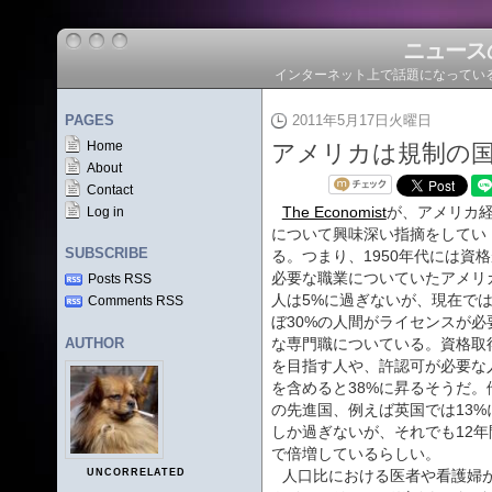
ニュース
インターネット上で話題になってい
PAGES
2011年5月17日火曜日
Home
アメリカは規制の
About
Contact
The Economist
が、アメリカ
Log in
について興味深い指摘をしてい
SUBSCRIBE
る。つまり、1950年代には資
必要な職業についていたアメリ
Posts RSS
人は5%に過ぎないが、現在で
Comments RSS
ぼ30%の人間がライセンスが必
AUTHOR
な専門職についている。資格取
を目指す人や、許認可が必要な
を含めると38%に昇るそうだ。
の先進国、例えば英国では13%
しか過ぎないが、それでも12年
で倍増しているらしい。
UNCORRELATED
人口比における医者や看護婦