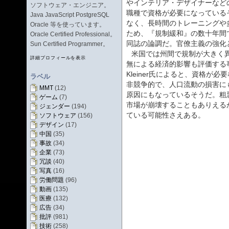
やインテリア・デザイナーなど
ソフトウェア・エンジニア。
職種で資格が必要になっている
Java JavaScript PostgreSQL
なく、長時間のトレーニングや
Oracle 等を使っています。
ため、『規制緩和』の数十年間
Oracle Certified Professional。
同誌の論調だ。官僚主義の強化
Sun Certified Programmer。
米国では州間で規制が大きく
詳細プロフィールを表示
無による経済的影響も評価する事
Kleiner氏によると、資格が
ラベル
非競争的で、人口流動の損害に
MMT
(12)
原因にもなっているそうだ。粗
ゲーム
(7)
市場が崩壊することもありえる
ジェンダー
(194)
ている可能性さえある。
ソフトウェア
(156)
デザイン
(17)
中国
(35)
事故
(34)
企業
(73)
冗談
(40)
写真
(16)
労働問題
(96)
動画
(135)
医療
(132)
広告
(34)
批評
(981)
技術
(258)