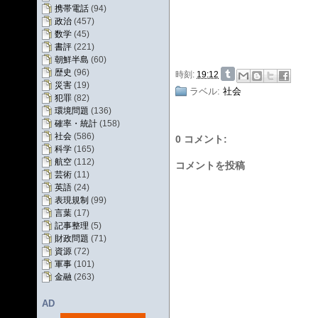
携帯電話
(94)
政治
(457)
数学
(45)
書評
(221)
朝鮮半島
(60)
歴史
(96)
時刻:
19:12
災害
(19)
ラベル:
社会
犯罪
(82)
環境問題
(136)
確率・統計
(158)
社会
(586)
0 コメント:
科学
(165)
航空
(112)
コメントを投稿
芸術
(11)
英語
(24)
表現規制
(99)
言葉
(17)
記事整理
(5)
財政問題
(71)
資源
(72)
軍事
(101)
金融
(263)
AD