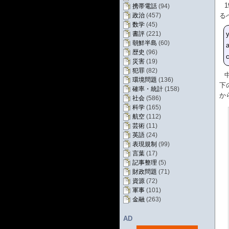
携帯電話
(94)
政治
(457)
る
数学
(45)
書評
(221)
y
朝鮮半島
(60)
a
歴史
(96)
c
災害
(19)
犯罪
(82)
環境問題
(136)
下
確率・統計
(158)
か
社会
(586)
科学
(165)
航空
(112)
芸術
(11)
英語
(24)
表現規制
(99)
言葉
(17)
記事整理
(5)
財政問題
(71)
資源
(72)
軍事
(101)
金融
(263)
AD