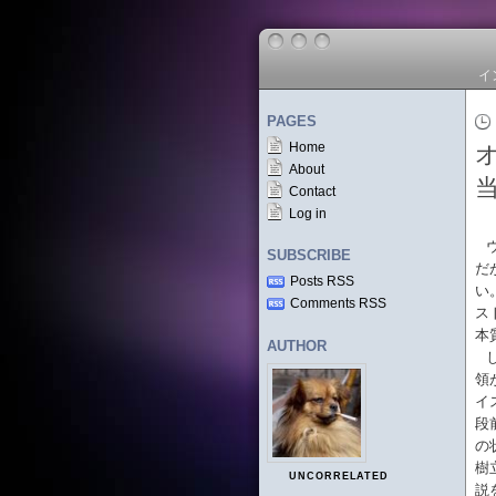
イ
PAGES
Home
About
Contact
Log in
SUBSCRIBE
だ
Posts RSS
い
Comments RSS
ス
本
AUTHOR
領
イ
段
の
樹
UNCORRELATED
説