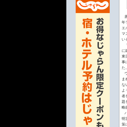
年
エ
マ
い
に
東
事
た
ま
な
よ
者
題
略
明
策