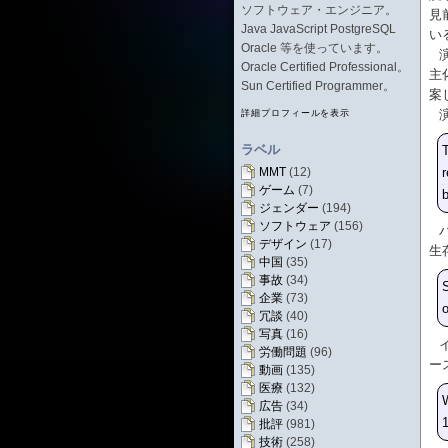
ソフトウェア・エンジニア。
見
Java JavaScript PostgreSQL
い
Oracle 等を使っています。
Oracle Certified Professional。
主
Sun Certified Programmer。
案
詳細プロフィールを表示
ラベル
T
MMT
(12)
r
ゲーム
(7)
b
ジェンダー
(194)
ソフトウェア
(156)
デザイン
(17)
生
中国
(35)
事故
(34)
S
企業
(73)
o
冗談
(40)
写真
(16)
労働問題
(96)
ー
動画
(135)
医療
(132)
W
広告
(34)
1
批評
(981)
技術
(258)