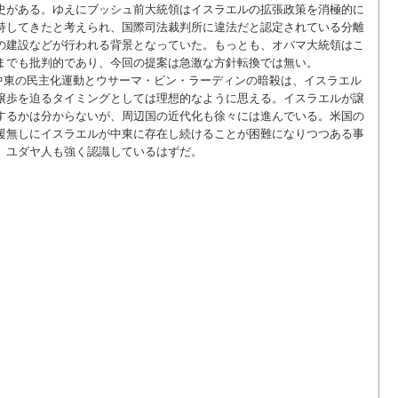
史がある。ゆえにブッシュ前大統領はイスラエルの拡張政策を消極的に
持してきたと考えられ、国際司法裁判所に違法だと認定されている分離
の建設などが行われる背景となっていた。もっとも、オバマ大統領はこ
までも批判的であり、今回の提案は急激な方針転換では無い。
中東の民主化運動とウサーマ・ビン・ラーディンの暗殺は、イスラエル
譲歩を迫るタイミングとしては理想的なように思える。イスラエルが譲
するかは分からないが、周辺国の近代化も徐々には進んでいる。米国の
援無しにイスラエルが中東に存在し続けることが困難になりつつある事
、ユダヤ人も強く認識しているはずだ。