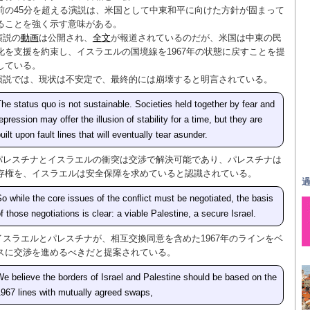
前の45分を超える演説は、米国として中東和平に向けた方針が固まって
ることを強く示す意味がある。
演説の
動画
は公開され、
全文
が報道されているのだが、米国は中東の民
化を支援を約束し、イスラエルの国境線を1967年の状態に戻すことを提
している。
演説では、現状は不安定で、最終的には崩壊すると明言されている。
he status quo is not sustainable. Societies held together by fear and
epression may offer the illusion of stability for a time, but they are
uilt upon fault lines that will eventually tear asunder.
パレスチナとイスラエルの衝突は交渉で解決可能であり、パレスチナは
存権を、イスラエルは安全保障を求めていると認識されている。
過
o while the core issues of the conflict must be negotiated, the basis
f those negotiations is clear: a viable Palestine, a secure Israel.
イスラエルとパレスチナが、相互交換同意を含めた1967年のラインをベ
スに交渉を進めるべきだと提案されている。
e believe the borders of Israel and Palestine should be based on the
967 lines with mutually agreed swaps,