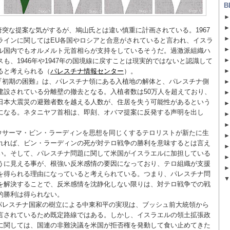
B
唐突な提案な気がするが、鳩山氏とは違い慎重に計画されている。1967
ラインに関してはEU各国やロシアと合意がされていると言われ、イスラ
ル国内でもオルメルト元首相らが支持をしているそうだ。過激派組織ハ
スも、1946年や1947年の国境線に戻すことは現実的ではないと認識して
ると考えられる（
パレスチナ情報センター
）。
『初期の困難』は、パレスチナ領にある入植地の解体と、パレスチナ側
建設されている分離壁の撤去となる。入植者数は50万人を超えており、
日本大震災の避難者数を越える人数が、住居を失う可能性があるという
になる。ネタニヤフ首相は、即刻、オバマ提案に反発する声明を出し
。
ウサーマ・ビン・ラーディンを思想を同じくするテロリストが新たに生
れれば、ビン・ラーディンの死が対テロ戦争の勝利を意味するとは言え
い。そして、パレスチナ問題に関して米国がイスラエルに加担している
うに見える事が、根強い反米感情の要因になっており、テロ組織が支援
を得られる理由になっていると考えられている。つまり、パレスチナ問
を解決することで、反米感情を沈静化しない限りは、対テロ戦争での戦
的勝利は得られない。
パレスチナ国家の樹立による中東和平の実現は、ブッシュ前大統領から
言されているため既定路線ではある。しかし、イスラエルの領土拡張政
に関しては、国連の非難決議を米国が拒否権を発動して食い止めてきた