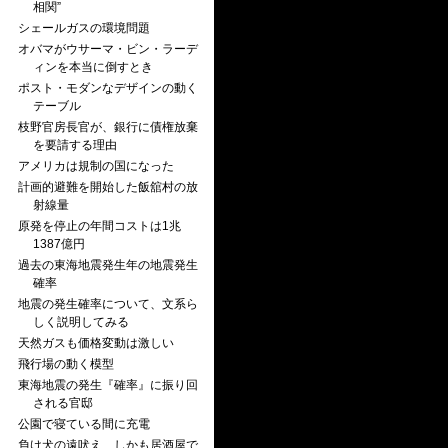
相関”
シェールガスの環境問題
オバマがウサーマ・ビン・ラーデ
ィンを本当に倒すとき
ポスト・モダンなデザインの動く
テーブル
枝野官房長官が、銀行に債権放棄
を要請する理由
アメリカは規制の国になった
計画的避難を開始した飯舘村の放
射線量
原発を停止の年間コストは1兆
1387億円
過去の東海地震発生年の地震発生
確率
地震の発生確率について、文系ら
しく説明してみる
天然ガスも価格変動は激しい
飛行場の動く模型
東海地震の発生『確率』に振り回
される官邸
公園で寝ている間に充電
負け犬の遠吠え、しかも居酒屋で