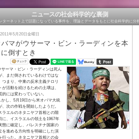
ニュースの社会科学的な裏側
ンターネット上で話題になっている事件を、理論とデータをもとに社会科学的に分
2011年5月20日金曜日
オバマがウサーマ・ビン・ラーディンを本
当に倒すとき
ウサーマ・ビン・ラーディンは死ん
が、まだ倒されているわけではな
。つまり、中東の反米主義テロリ
トが活動を続けるための土壌は、
質的には変わっていない。
しかし、5月19日から米オバマ大統
が、次の作戦を開始したようだ。
スラエルのネタニヤフ首相との階
前に、イスラエルの領土を1967年
状態に確定し、パレスチナ国家の
立を進める方向性を明確にした演
を行った。ネタニヤフ首相との会