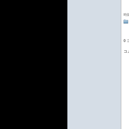
時
0
コ