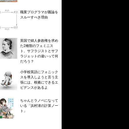
職業プログラマが圏論を
スルーすべき理由
英国で婦人参政権を求め
た2種類のフェミニス
ト、サフラジストとサフ
ラジェットの違いって何
だろう？
小学校英語にフォニック
スを導入しようと言う主
張には、根拠にできるエ
ビデンスがあるよ
ちゃんとラノベになって
いる「浜村渚の計算ノー
ト」