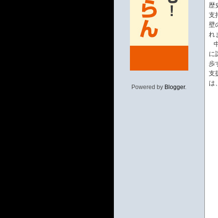
歴
支
壁
れ
に
歩
支
は
Powered by
Blogger
.