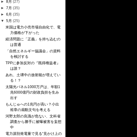
►
8月
(27)
►
7月
(35)
►
6月
(35)
▼
5月
(25)
米国は電力小売市場自由化で、電
力価格が下がった
経済問題に「正義」を持ち込むの
は普通
「自然エネルギー協議会」の資料
を検討する
TPPに参加反対の『既得権益者』
は誰？
あれ、土壌中の放射能が増えてい
る！？
太陽光パネル1000万戸は、年額1
兆6000億円の財政負担を生み
出す
もんじゅへの1兆円が高い？小出
裕章の扇動文句を考える
河野太郎の良識が危ない、文科省
調査から勝手に被曝被害を妄想
中
電力源別発電量で見る“見かけ上の