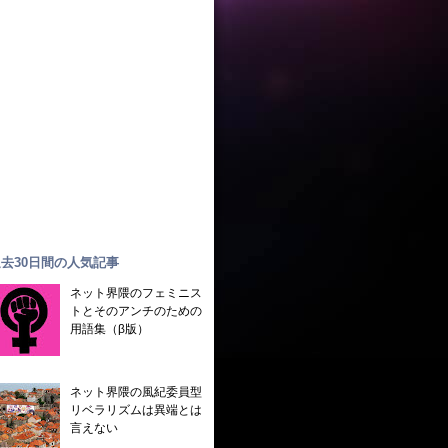
去30日間の人気記事
ネット界隈のフェミニス
トとそのアンチのための
用語集（β版）
ネット界隈の風紀委員型
リベラリズムは異端とは
言えない