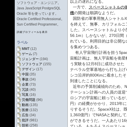
以上の遅れになる。
ソフトウェア・エンジニア。
一方で、
スペースシャトルの
Java JavaScript PostgreSQL
機
の開発は順調なようだ。
Oracle 等を使っています。
国防省の軍事用無人シャトルX-
Oracle Certified Professional。
を終えて、無事、カリフォルニ
Sun Certified Programmer。
した。スペースシャトルより小
詳細プロフィールを表示
56.1m）しかないが、270日
れている。利用目的は非公開な
ラベル
を集めつつある。
MMT
(12)
有人宇宙飛行計画を担うSpaceX
ゲーム
(7)
宙船計画は、無人宇宙船を衛星
ジェンダー
(194)
う実験を12月8日に成功させた
ソフトウェア
(155)
デザイン
(17)
ナベラル空軍基地から打ち上げ
中国
(35)
シコ沿岸約800Kmに着水した
事故
(34)
到達したことになる。
企業
(73)
近年の予算削減傾向のため、N
冗談
(40)
テーション計画への人員の送迎
写真
(16)
ロシアの宇宙船に頼っているが、
労働問題
(96)
円）の経費がかかり、2013年に
動画
(135)
りするそうだ。SpaceX社は、
医療
(132)
1,360億円）でNASAと契約
広告
(34)
批評
(981)
ができるそうだ。一人あたり1
技術
(258)
ている。もちろんスペースシャ