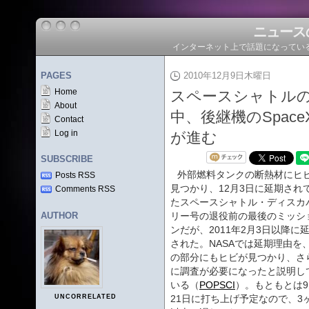
ニュース
インターネット上で話題になってい
PAGES
2010年12月9日木曜日
Home
スペースシャトル
About
中、後継機のSpaceX
Contact
Log in
が進む
SUBSCRIBE
外部燃料タンクの断熱材にヒ
Posts RSS
見つかり、12月3日に延期され
Comments RSS
たスペースシャトル・ディスカ
AUTHOR
リー号の退役前の最後のミッシ
ンだが、2011年2月3日以降に
された。NASAでは延期理由を
の部分にもヒビが見つかり、さ
に調査が必要になったと説明し
いる（
POPSCI
）。もともとは9
UNCORRELATED
21日に打ち上げ予定なので、3