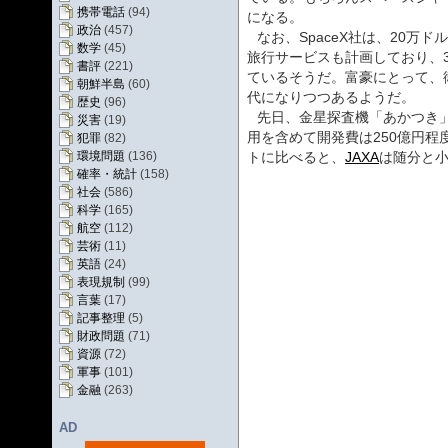
携帯電話
(94)
になる。
政治
(457)
なお、SpaceX社は、20万ド
数学
(45)
旅行サービスも計画しており、
書評
(221)
ているそうだ。富豪にとって、
朝鮮半島
(60)
代になりつつあるようだ。
歴史
(96)
先日、金星探査機「あかつき
災害
(19)
用を含めて開発費は250億円程
犯罪
(82)
環境問題
(136)
トに比べると、
JAXA
は随分と
確率・統計
(158)
社会
(586)
科学
(165)
航空
(112)
芸術
(11)
英語
(24)
表現規制
(99)
言葉
(17)
記事整理
(5)
財政問題
(71)
資源
(72)
軍事
(101)
金融
(263)
AD