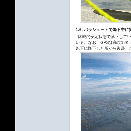
1.6. パラシュートで降下中
比較的安定状態で落下して
いる。なお、GPSは高度18K
以下に降下した所から復帰し