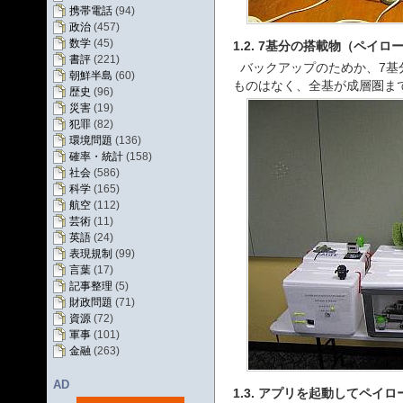
携帯電話
(94)
政治
(457)
数学
(45)
1.2. 7基分の搭載物（ペイ
書評
(221)
バックアップのためか、7基
朝鮮半島
(60)
ものはなく、全基が成層圏ま
歴史
(96)
災害
(19)
犯罪
(82)
環境問題
(136)
確率・統計
(158)
社会
(586)
科学
(165)
航空
(112)
芸術
(11)
英語
(24)
表現規制
(99)
言葉
(17)
記事整理
(5)
財政問題
(71)
資源
(72)
軍事
(101)
金融
(263)
AD
1.3. アプリを起動してペイ