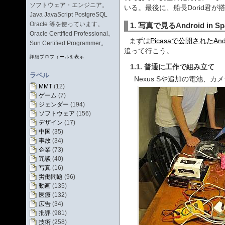
ソフトウェア・エンジニア。
いる。最後に、船長Dorid君が
Java JavaScript PostgreSQL
Oracle 等を使っています。
1. 写真で見るAndroid in S
Oracle Certified Professional。
まずは
Picasaで公開されたAndr
Sun Certified Programmer。
追って行こう。
詳細プロフィールを表示
1.1. 普通に工作で組み立て
ラベル
Nexus Sや追加の電池、カ
MMT
(12)
ゲーム
(7)
ジェンダー
(194)
ソフトウェア
(156)
デザイン
(17)
中国
(35)
事故
(34)
企業
(73)
冗談
(40)
写真
(16)
労働問題
(96)
動画
(135)
医療
(132)
広告
(34)
批評
(981)
技術
(258)