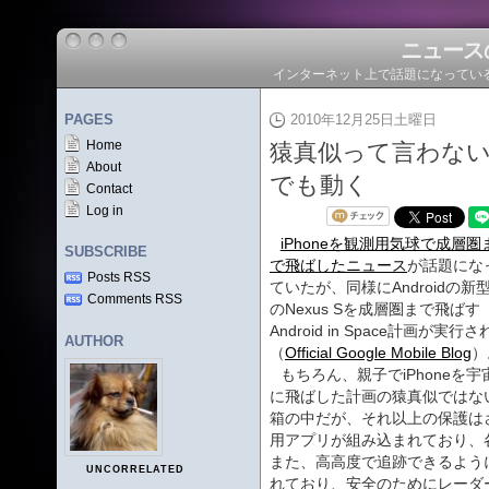
ニュース
インターネット上で話題になってい
PAGES
2010年12月25日土曜日
Home
猿真似って言わないで
About
でも動く
Contact
Log in
iPhoneを観測用気球で成層圏
SUBSCRIBE
で飛ばしたニュース
が話題にな
Posts RSS
ていたが、同様にAndroidの新
Comments RSS
のNexus Sを成層圏まで飛ばす
Android in Space計画が実行
AUTHOR
（
Official Google Mobile Blog
）
もちろん、親子でiPhoneを宇
に飛ばした計画の猿真似ではない
箱の中だが、それ以上の保護はさ
用アプリが組み込まれており、
また、高高度で追跡できるように
UNCORRELATED
れており、安全のためにレーダ