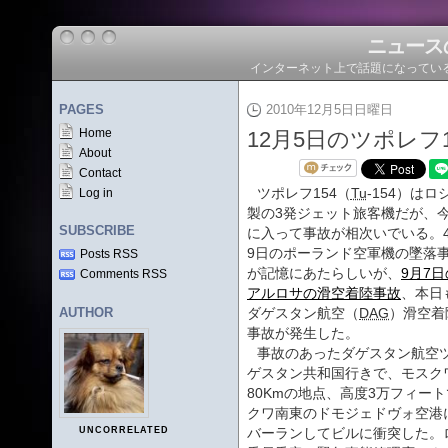
ニュース
インターネット上で話題になってい
PAGES
2010年12月5日日曜日
Home
12月5日のツポレフ
About
Contact
ツポレフ154（
Tu
-154）はロ
Log in
製の3発ジェット旅客機だが、
SUBSCRIBE
に入って事故が相次いでいる。
9日のポーランド空軍機の墜落
Posts RSS
が記憶にあたらしいが、
9月7日
Comments RSS
アルロサの滑空着陸事故
、本日
AUTHOR
ダゲスタン航空（
DAG
）滑空着
事故が発生した。
事故のあったダゲスタン航空ツ
ゲスタン共和国行きで、モスク
80Kmの地点、高度3万フィー
クワ南東のドモジェドヴォ空港
UNCORRELATED
バーランしてビルに衝突した。