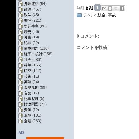
携帯電話
(94)
時刻:
9:39
政治
(457)
ラベル:
航空
,
事故
数学
(45)
書評
(221)
朝鮮半島
(60)
歴史
(96)
0 コメント:
災害
(19)
犯罪
(82)
コメントを投稿
環境問題
(136)
確率・統計
(158)
社会
(586)
科学
(165)
航空
(112)
芸術
(11)
英語
(24)
表現規制
(99)
言葉
(17)
記事整理
(5)
財政問題
(71)
資源
(72)
軍事
(101)
金融
(263)
AD