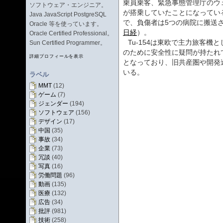
乗員乗客、緊急事態管理庁のウェ
ソフトウェア・エンジニア。
が搭乗していたことになってい
Java JavaScript PostgreSQL
で、負傷者は5つの病院に搬送
Oracle 等を使っています。
日経
）。
Oracle Certified Professional。
Tu-154は東欧で主力旅客
Sun Certified Programmer。
のために安全性に疑問が持たれて
詳細プロフィールを表示
となっており、旧共産圏や開発
いる。
ラベル
MMT
(12)
ゲーム
(7)
ジェンダー
(194)
ソフトウェア
(156)
デザイン
(17)
中国
(35)
事故
(34)
企業
(73)
冗談
(40)
写真
(16)
労働問題
(96)
動画
(135)
医療
(132)
広告
(34)
批評
(981)
技術
(258)