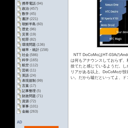
携帯電話
(94)
政治
(457)
数学
(45)
書評
(221)
朝鮮半島
(60)
歴史
(96)
災害
(19)
犯罪
(82)
環境問題
(136)
確率・統計
(158)
NTT DoCoMoはHT-03AのA
社会
(586)
科学
(165)
は何もアナウンスしておらず、利用者
航空
(112)
捨てたと感じているようだ。し
芸術
(11)
リアがある以上、DoCoMoが
英語
(24)
い。だから嘘だといってよ、ドコ
表現規制
(99)
言葉
(17)
記事整理
(5)
財政問題
(71)
資源
(72)
軍事
(101)
金融
(263)
AD