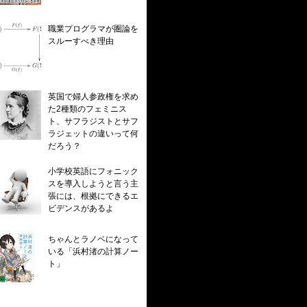
職業プログラマが圏論を
スルーすべき理由
英国で婦人参政権を求め
た2種類のフェミニス
ト、サフラジストとサフ
ラジェットの違いって何
だろう？
小学校英語にフォニック
スを導入しようと言う主
張には、根拠にできるエ
ビデンスがあるよ
ちゃんとラノベになって
いる「浜村渚の計算ノー
ト」