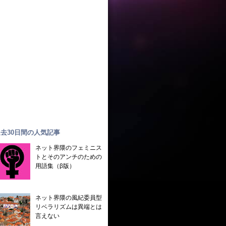
去30日間の人気記事
ネット界隈のフェミニス
トとそのアンチのための
用語集（β版）
ネット界隈の風紀委員型
リベラリズムは異端とは
言えない