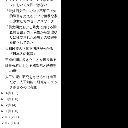
ツにおいて女性ではない
『最貧困女子』で学ぶ不細工で知
的障害を抱えるデブで粗暴な家
出少女たちのセックスワーク
「男女間における暴力における調
査報告書」の「異性から無理や
りに性交された経験」の被害率
を補正してみた
大和民族の正体不明感が分かる
『日本人の起源』
平成の間に起きたことを振り返る
計量分析における構造形と誘導形
の違い
人工知能に研究をさせるのは有害
だが、人工知能に研究をチェッ
クさせるのは有益
►
4月
(11)
►
3月
(10)
►
2月
(4)
►
1月
(10)
►
2018
(211)
►
2017
(146)