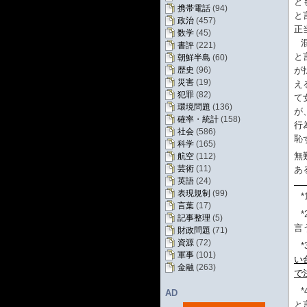
と
携帯電話
(94)
と
政治
(457)
正
数学
(45)
書評
(221)
と
朝鮮半島
(60)
が
歴史
(96)
災害
(19)
え
犯罪
(82)
て
環境問題
(136)
が
確率・統計
(158)
行
社会
(586)
恥
科学
(165)
無
航空
(112)
芸術
(11)
あ
英語
(24)
表現規制
(99)
*
言葉
(17)
*
記事整理
(5)
言
財政問題
(71)
資源
(72)
*
軍事
(101)
い
金融
(263)
で注
*
AD
と