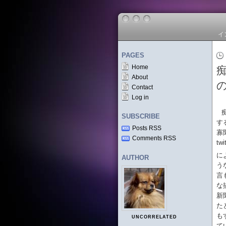
イ
PAGES
Home
About
Contact
Log in
SUBSCRIBE
す
Posts RSS
寡
Comments RSS
t
に
AUTHOR
う
言
な
新
た
も
UNCORRELATED
て