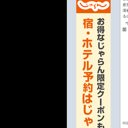
差
漢
る
*
聞
時