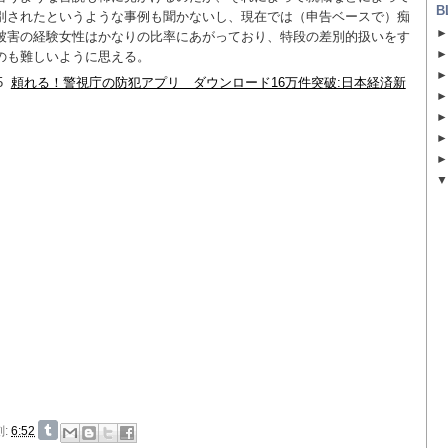
B
別されたというような事例も聞かないし、現在では（申告ベースで）痴
被害の経験女性はかなりの比率にあがっており、特段の差別的扱いをす
のも難しいように思える。
5
頼れる！警視庁の防犯アプリ ダウンロード16万件突破:日本経済新
刻:
6:52