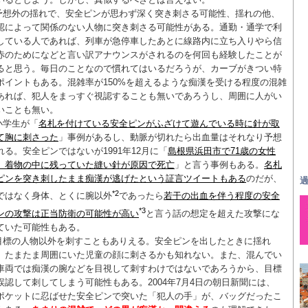
予想外の揺れで、安全ピンが思わず深く突き刺さる可能性、揺れの他、
認によって関係のない人物に突き刺さる可能性がある。通勤・通学で利
している人であれば、列車が急停車したあとに線路内に立ち入りやら信
赤のためになどと言い訳アナウンスがされるのを何回も経験したことが
ると思う。毎日のことなので慣れてはいるだろうが、カーブがきつい特
ポイントもある。混雑率が150%を超えるような痴漢を受ける程度の混雑
あれば、犯人をまっすぐ視認することも無いであろうし、周囲に人がい
いことも無い。
小学生が「
名札を付けている安全ピンがふざけて遊んでいる時に針が取
て胸に刺さった
」事例があるし、動脈が切れたら出血量はそれなり予想
れる。安全ピンではないが1991年12月に「
島根県浜田市で71歳の女性
、着物の中に残っていた縫い針が原因で死亡
」と言う事例もある。
名札
ピンを突き刺したまま痴漢が逃げたという証言ツイートもある
のだが、
過
*2
ではなく身体、とくに腕以外
であったら
若干の出血を伴う程度の安全
*3
ンの攻撃は正当防衛の可能性が高い
と言う話の想定を超えた攻撃にな
ていた可能性もある。
目標の人物以外を刺すこともありえる。安全ピンを出したときに揺れ
、たまたま周囲にいた児童の顔に刺さるかも知れない。また、混んでい
車両では痴漢の腕などを目視して刺すわけではないであろうから、目標
誤認して刺してしまう可能性もある。2004年7月4日の朝日新聞には、
ポケットに忍ばせた安全ピンで突いた「犯人の手」が、バッグだったこ