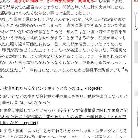
もある。
あまりの混雑で、どの男が痴漢か、間違える
のも理解できた」
言う36歳女性の証言もあるそうだ。関係の無い人に針を突き刺したら、
当防衛にはまったくならない事には注意して欲しい。
混雑した電車で通勤をしていない人が多いのか、法的に正当防衛か否か
言うところに関心がいってしまって、適切に運用できるかについて注意
払われていないのが残念なところだ。知人ではない無い男性に危害を加
るという行為を平均的な女性がすることができるのか、痴漢が逆ギレし
女性に殴り返す可能性もある。昔、東京都が推奨していたそうなのだ
、職員が実地に試した上でそうしたのか確認したいぐらいだ。不適切な
為への対処でも、より適切な方法をとるようにしよう。注目されるのが
ずかしいと言う気持ちがわからなくもないが、声をあげるのがもっとも
*4
*5
難な方法だし
、声も出せないという人のために警視庁の防犯アプリ
も
る。
1
痴漢されたら安全ピンで刺そうと言うのは… - Togetter
2
縫い針などの小さな突起物が手や腕にささり、動脈性出血になったと
う事例は見つけられなかった。
3
警察は推奨していないそうだ（
安全ピンで痴漢撃退に関して警察に問
合わせた結果「傷害罪の可能性あり」との返答…推奨対策は「大きな声
意」など - Togetter
）
4
痴漢の被害にあったことが知れるのがソーシャル・スティグマになる
言うような言説も稀に見かけるのだが、それによって就職などによって