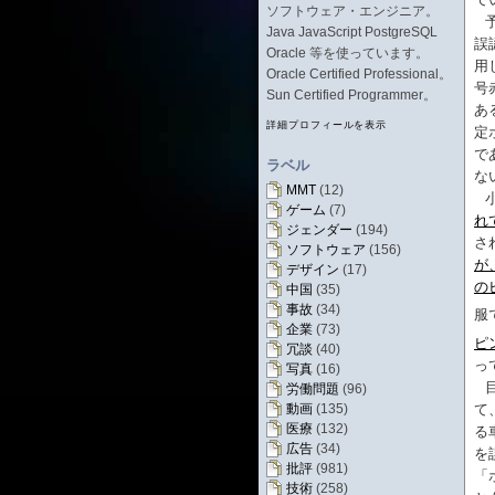
ソフトウェア・エンジニア。
Java JavaScript PostgreSQL
誤
Oracle 等を使っています。
用
Oracle Certified Professional。
号
Sun Certified Programmer。
あ
詳細プロフィールを表示
定
で
ラベル
な
MMT
(12)
ゲーム
(7)
れ
ジェンダー
(194)
さ
ソフトウェア
(156)
が
デザイン
(17)
の
中国
(35)
事故
(34)
服
企業
(73)
ピ
冗談
(40)
っ
写真
(16)
労働問題
(96)
て
動画
(135)
医療
(132)
る
広告
(34)
を
批評
(981)
「
技術
(258)