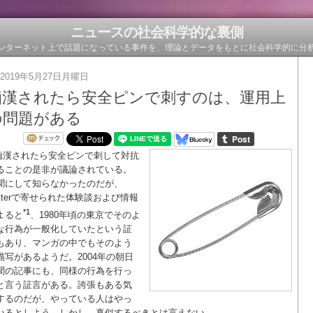
ニュースの社会科学的な裏側
ンターネット上で話題になっている事件を、理論とデータをもとに社会科学的に分
2019年5月27日月曜日
痴漢されたら安全ピンで刺すのは、運用上
の問題がある
痴漢されたら安全ピンで刺して対抗
ることの是非が議論されている。
聞にして知らなかったのだが、
witterで寄せられた体験談および情報
*1
よると
、1980年頃の東京でそのよ
な行為が一般化していたという証
もあり、マンガの中でもそのよう
描写があるようだ。2004年の朝日
聞の記事にも、同様の行為を行っ
と言う証言がある。誇張もある気
するのだが、やっている人はやっ
いるとしよう。しかし、真似するべきとは言えない。