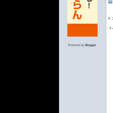
0
コ
Powered by
Blogger
.