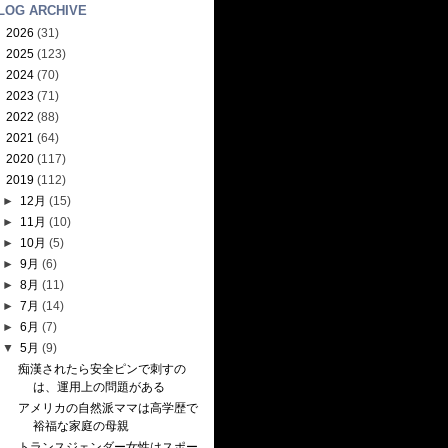
LOG ARCHIVE
►
2026
(31)
►
2025
(123)
►
2024
(70)
►
2023
(71)
►
2022
(88)
►
2021
(64)
►
2020
(117)
▼
2019
(112)
►
12月
(15)
►
11月
(10)
►
10月
(5)
►
9月
(6)
►
8月
(11)
►
7月
(14)
►
6月
(7)
▼
5月
(9)
痴漢されたら安全ピンで刺すの
は、運用上の問題がある
アメリカの自然派ママは高学歴で
裕福な家庭の母親
トランスジェンダー女性はスポー