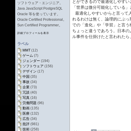
とができるので最適化しやすい
ソフトウェア・エンジニア。
「世界は微分可能化している」
Java JavaScript PostgreSQL
最適化しやすいからと言って人
Oracle 等を使っています。
れるわけは無く、論理的にぶっ
Oracle Certified Professional。
での「進化」や「学習」と言う
Sun Certified Programmer。
ちょっと違うであろう。日本の
詳細プロフィールを表示
ル事件を仕掛けたと言われたら
ラベル
MMT
(12)
ゲーム
(7)
ジェンダー
(194)
ソフトウェア
(156)
デザイン
(17)
中国
(35)
事故
(34)
企業
(73)
冗談
(40)
写真
(16)
労働問題
(96)
動画
(135)
医療
(132)
広告
(34)
批評
(981)
技術
(258)