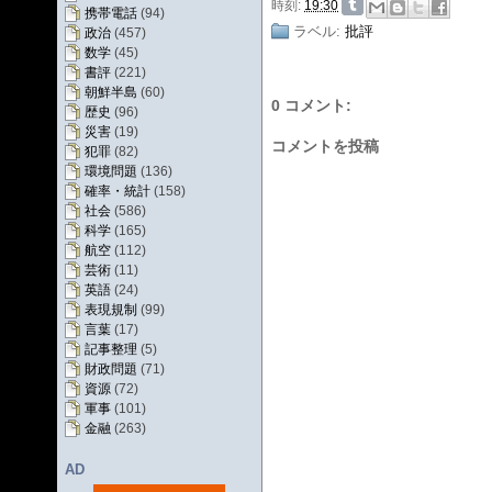
時刻:
19:30
携帯電話
(94)
ラベル:
批評
政治
(457)
数学
(45)
書評
(221)
朝鮮半島
(60)
0 コメント:
歴史
(96)
災害
(19)
コメントを投稿
犯罪
(82)
環境問題
(136)
確率・統計
(158)
社会
(586)
科学
(165)
航空
(112)
芸術
(11)
英語
(24)
表現規制
(99)
言葉
(17)
記事整理
(5)
財政問題
(71)
資源
(72)
軍事
(101)
金融
(263)
AD