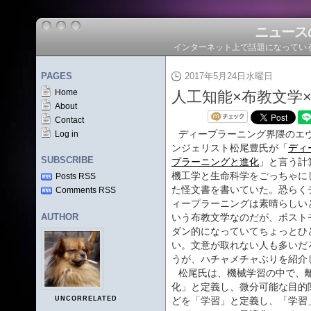
ニュース
インターネット上で話題になってい
PAGES
2017年5月24日水曜日
Home
人工知能×布教文学
About
Contact
ディープラーニング界隈のエ
Log in
ンジェリスト松尾豊氏が「
ディ
SUBSCRIBE
プラーニングと進化
」と言う計
機工学と生命科学をごっちゃに
Posts RSS
た怪文書を書いていた。恐らく
Comments RSS
ィープラーニングは素晴らしい
AUTHOR
いう布教文学なのだが、ポスト
ダン的になっていてちょっとひ
い。文意が取れない人も多いだ
うが、ハチャメチャぶりを紹介
松尾氏は、機械学習の中で、
化」と定義し、微分可能な目的
UNCORRELATED
どを「学習」と定義し、「学習